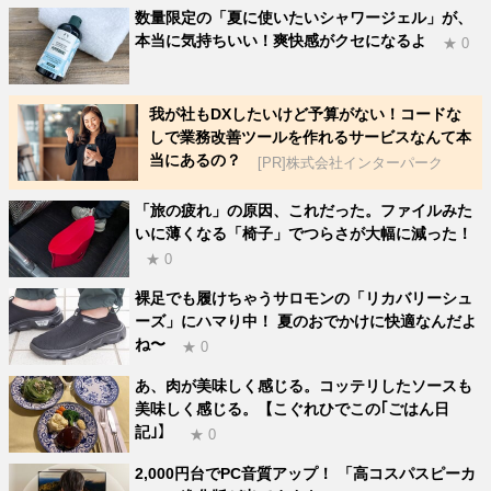
数量限定の「夏に使いたいシャワージェル」が、
本当に気持ちいい！爽快感がクセになるよ
★ 0
我が社もDXしたいけど予算がない！コードな
しで業務改善ツールを作れるサービスなんて本
当にあるの？
[PR]株式会社インターパーク
「旅の疲れ」の原因、これだった。ファイルみた
いに薄くなる「椅子」でつらさが大幅に減った！
★ 0
裸足でも履けちゃうサロモンの「リカバリーシュ
ーズ」にハマり中！ 夏のおでかけに快適なんだよ
ね〜
★ 0
あ、肉が美味しく感じる。コッテリしたソースも
美味しく感じる。【こぐれひでこの｢ごはん日
記｣】
★ 0
2,000円台でPC音質アップ！ 「高コスパスピーカ