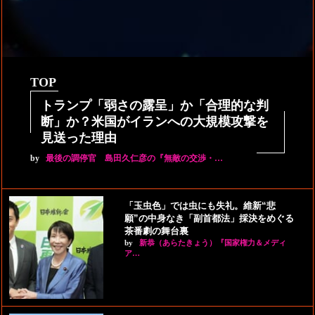
TOP
トランプ「弱さの露呈」か「合理的な判
断」か？米国がイランへの大規模攻撃を
見送った理由
by
最後の調停官 島田久仁彦の『無敵の交渉・…
「玉虫色」では虫にも失礼。維新“悲
願”の中身なき「副首都法」採決をめぐる
茶番劇の舞台裏
by
新恭（あらたきょう）『国家権力＆メディ
ア…