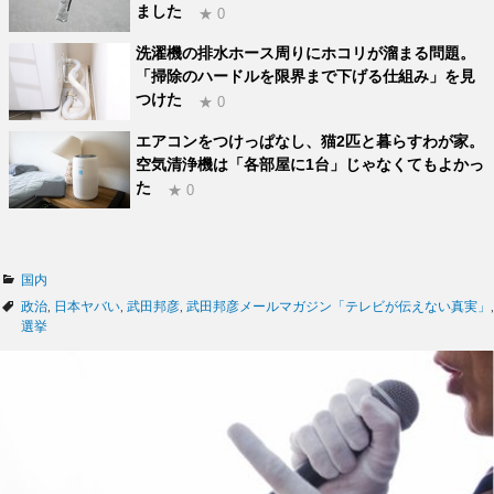
ました
★ 0
洗濯機の排水ホース周りにホコリが溜まる問題。
「掃除のハードルを限界まで下げる仕組み」を見
つけた
★ 0
エアコンをつけっぱなし、猫2匹と暮らすわが家。
空気清浄機は「各部屋に1台」じゃなくてもよかっ
た
★ 0
カ
国内
テ
タ
政治
,
日本ヤバい
,
武田邦彦
,
武田邦彦メールマガジン「テレビが伝えない真実」
,
ゴ
グ
選挙
リ
ー