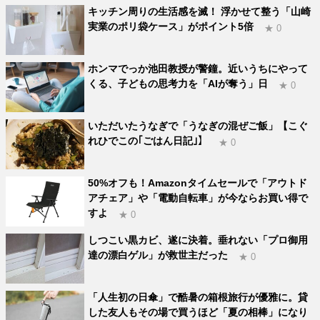
キッチン周りの生活感を滅！ 浮かせて整う「山崎
実業のポリ袋ケース」がポイント5倍
★ 0
ホンマでっか池田教授が警鐘。近いうちにやって
くる、子どもの思考力を「AIが奪う」日
★ 0
いただいたうなぎで「うなぎの混ぜご飯」【こぐ
れひでこの｢ごはん日記｣】
★ 0
50%オフも！Amazonタイムセールで「アウトド
アチェア」や「電動自転車」が今ならお買い得で
すよ
★ 0
しつこい黒カビ、遂に決着。垂れない「プロ御用
達の漂白ゲル」が救世主だった
★ 0
「人生初の日傘」で酷暑の箱根旅行が優雅に。貸
した友人もその場で買うほど「夏の相棒」になり