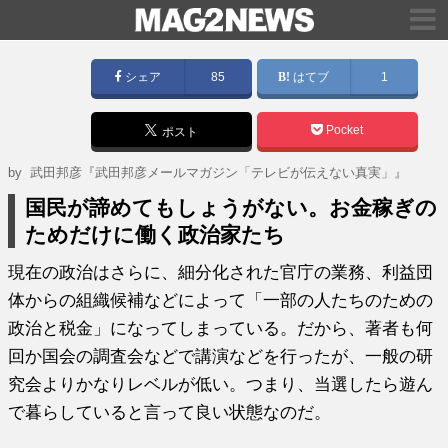
シェア
85
はてブ
1
Pocket
ポスト
by
武田邦彦『武田邦彦メールマガジン「テレビが伝えない真実」』
国民が諦めてもしょうがない。お金稼ぎの
ためだけに働く政治家たち
現在の政治はさらに、細分化された官庁の業務、利益団
体からの組織候補などによって「一部の人たちのための
政治と税金」になってしまっている。だから、著者も何
回か国会の調査会などで講演などを行ったが、一般の研
究会よりかなりレベルが低い。つまり、当選したら遊ん
で暮らしていると言って良い状態なのだ。