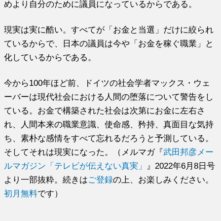
めより自分のために議員になっているからである。
現実は実に酷い。すべてが「お金と当選」だけに絞られ
ているからで、日本の議員は今や「お金を稼ぐ職業」と
化しているからである。
今から100年ほど前、ドイツの社会学者マックス・ウェ
ーバーは現代社会における人間の堕落について警告をし
ている。お金で構築された社会は次第にお金に左右さ
れ、人間本来の職業意識、使命感、矜持、真面目な気持
ち、素朴な感情をすべて忘れるだろうと予測している。
そしてそれは現実になった。（メルマガ『
武田邦彦メー
ルマガジン「テレビが伝えない真実」
』2022年6月8日号
より一部抜粋。続きは
ご登録
の上、お楽しみください。
初月無料
です）