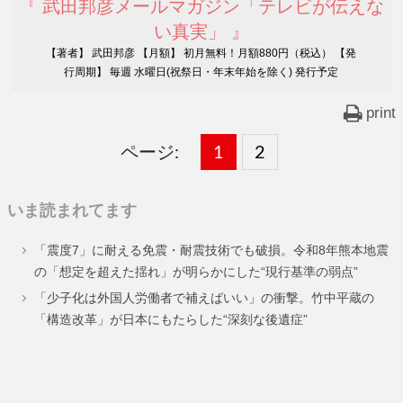
『 武田邦彦メールマガジン「テレビが伝えな
い真実」 』
【著者】 武田邦彦 【月額】 初月無料！月額880円（税込） 【発
行周期】 毎週 水曜日(祝祭日・年末年始を除く) 発行予定
print
ページ:
固
1
固
2
,
定
定
いま読まれてます
ペ
ペ
「震度7」に耐える免震・耐震技術でも破損。令和8年熊本地震
ー
ー
の「想定を超えた揺れ」が明らかにした“現行基準の弱点”
ジ
ジ
「少子化は外国人労働者で補えばいい」の衝撃。竹中平蔵の
「構造改革」が日本にもたらした“深刻な後遺症”