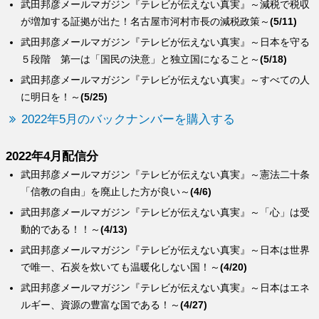
武田邦彦メールマガジン『テレビが伝えない真実』～減税で税収
が増加する証拠が出た！名古屋市河村市長の減税政策～
(5/11)
武田邦彦メールマガジン『テレビが伝えない真実』～日本を守る
５段階 第一は「国民の決意」と独立国になること～
(5/18)
武田邦彦メールマガジン『テレビが伝えない真実』～すべての人
に明日を！～
(5/25)
2022年5月のバックナンバーを購入する
2022年4月配信分
武田邦彦メールマガジン『テレビが伝えない真実』～憲法二十条
「信教の自由」を廃止した方が良い～
(4/6)
武田邦彦メールマガジン『テレビが伝えない真実』～「心」は受
動的である！！～
(4/13)
武田邦彦メールマガジン『テレビが伝えない真実』～日本は世界
で唯一、石炭を炊いても温暖化しない国！～
(4/20)
武田邦彦メールマガジン『テレビが伝えない真実』～日本はエネ
ルギー、資源の豊富な国である！～
(4/27)