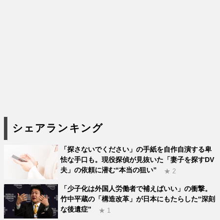
シェアランキング
「探さないでください」の手紙を自作自演する卑
怯な手口も。現役探偵が見抜いた「妻子を探すDV
夫」の依頼に潜む“本当の狙い”
★ 2
「少子化は外国人労働者で補えばいい」の衝撃。
竹中平蔵の「構造改革」が日本にもたらした“深刻
な後遺症”
★ 1