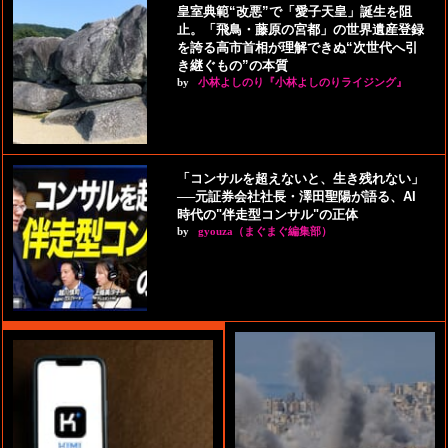
皇室典範“改悪”で「愛子天皇」誕生を阻
止。「飛鳥・藤原の宮都」の世界遺産登録
を誇る高市首相が理解できぬ“次世代へ引
き継ぐもの”の本質
by
小林よしのり『小林よしのりライジング』
「コンサルを超えないと、生き残れない」
──元証券会社社長・澤田聖陽が語る、AI
時代の"伴走型コンサル"の正体
by
gyouza（まぐまぐ編集部）