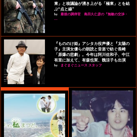
東」と核議論が湧き上がる「極東」とを結
ぶ“点と線”
by
最後の調停官 島田久仁彦の『無敵の交渉・
…
『もののけ姫』アシタカ役声優と『太陽の
子』主演女優らの朗読と音楽で紡ぐ長崎
「原爆の悲劇」。今年は阿川佐和子、中江
有里に加えて、有森也実、魏涼子も出演
by
まぐまぐニュース スタッフ