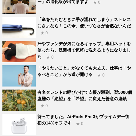
ー」の進化版が出てますよ
★ 0
「傘をたたむときに手が濡れてしまう」ストレス
にさよなら！この傘、使いづらさが全然ないんだ
★ 0
汗やファンデが気になるキャップ。専用ネットを
使ったら、洗濯機で気軽に洗えるようになりまし
た
★ 0
「やりたいこと」がなくても大丈夫。仕事は「や
るべきこと」から道が開ける
★ 0
有名タレントの呼びかけで支援が殺到。梨5000個
盗難の「絶望」を「希望」に変えた善意の連鎖
★ 0
待ってました。AirPods Pro 3がプライムデー後
初の14%オフです
★ 0