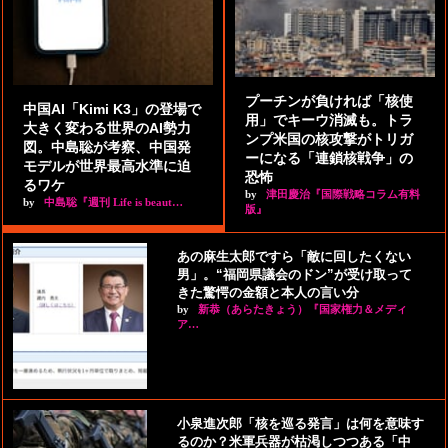
プーチンが負ければ「核使
中国AI「Kimi K3」の登場で
用」でキーウ消滅も。トラ
大きく変わる世界のAI勢力
ンプ米国の核攻撃がトリガ
図。中島聡が考察、中国発
ーになる「連鎖核戦争」の
モデルが世界最高水準に迫
恐怖
るワケ
by
津田慶治『国際戦略コラム有料
by
中島聡『週刊 Life is beaut…
版』
あの麻生太郎ですら「敵に回したくない
男」。“福岡県議会のドン”が受け取って
きた驚愕の金額と本人の言い分
by
新恭（あらたきょう）『国家権力＆メディ
ア…
小泉進次郎「核を巡る発言」は何を意味す
るのか？米軍兵器が枯渇しつつある「中