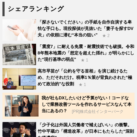
シェアランキング
「探さないでください」の手紙を自作自演する卑
怯な手口も。現役探偵が見抜いた「妻子を探すDV
夫」の依頼に潜む“本当の狙い”
★ 2
「震度7」に耐える免震・耐震技術でも破損。令和
8年熊本地震の「想定を超えた揺れ」が明らかにし
た“現行基準の弱点”
★ 1
高市早苗が「公約を守る首相」を演じ続けるた
め、ただそれだけ。税率1％策が背負わされた“極
めて政治的”な役割
★ 1
我が社もDXしたいけど予算がない！コードな
しで業務改善ツールを作れるサービスなんて本
当にあるの？
[PR]株式会社インターパーク
「少子化は外国人労働者で補えばいい」の衝撃。
竹中平蔵の「構造改革」が日本にもたらした“深刻