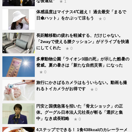
な後遺症”
★ 1
体感温度はマイナス4℃超え！ 過去最安「まるで
日傘ハット」をかぶって涼もう
★ 0
長距離移動の疲れを軽減する、だけじゃない。
「2wayで使える腰クッション」がドライブを快適
にしてくれた
★ 0
多摩動物公園「ライオン3頭の死」が示した酷暑の
脅威。夏の暑さは「新たな自然災害」になった
★ 0
旅行にかさばるカメラはもういらない。動画も撮
れるトイカメラがお得です
★ 0
円安と国債急落を招いた「骨太ショック」の正
体。グーグル日本法人元社長が斬る「選択と集
中」なき成長戦略
★ 0
4ステップでできる！ 1食438kcalのカレーラーメ