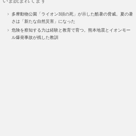
いま読まれてます
ペ
ペ
多摩動物公園「ライオン3頭の死」が示した酷暑の脅威。夏の暑
ー
ー
さは「新たな自然災害」になった
ジ
ジ
危険を察知する力は経験と教育で育つ。熊本地震とイオンモー
ル爆発事故が残した教訓