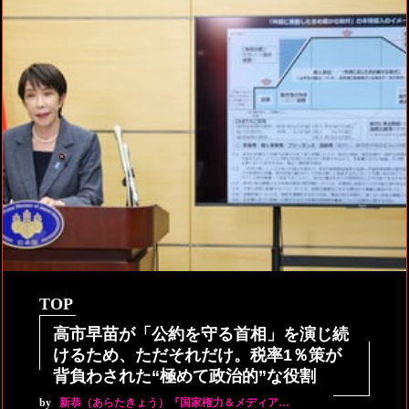
TOP
高市早苗が「公約を守る首相」を演じ続
けるため、ただそれだけ。税率1％策が
背負わされた“極めて政治的”な役割
by
新恭（あらたきょう）『国家権力＆メディア…