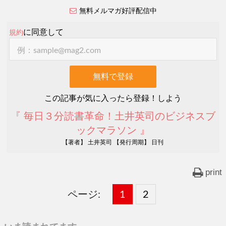
無料メルマガ好評配信中
に同意して
規約
この記事が気に入ったら登録！しよう
『 毎日３分読書革命！土井英司のビジネスブ
ックマラソン 』
【著者】 土井英司 【発行周期】 日刊
print
ページ:
固
1
固
2
,
定
定