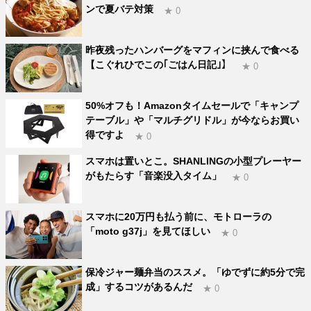
ンで夏バテ対策
★ 0
昨夜残ったハンバーグをマフィンに挟んで食べる
【こぐれひでこの｢ごはん日記｣】
★ 0
50%オフも！Amazonタイムセールで「キャンプ
テーブル」や「マルチグリドル」が今ならお買い
得ですよ
★ 0
スマホは置いとこ。SHANLINGの小型プレーヤー
がもたらす「音楽没入タイム」
★ 0
スマホに20万円も払う前に、モトローラの
「moto g37j」を見てほしい
★ 0
保冷ジャー麺弁当のススメ。「ゆでずに約5分で完
成」するコツがあるんだ
★ 0