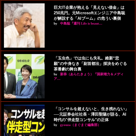
巨大IT企業が抱える「見えない借金」は
250兆円。元Microsoftエンジニア中島聡
が解説する「AIブーム」の危うい裏側
by
中島聡『週刊 Life is beaut…
「玉虫色」では虫にも失礼。維新“悲
願”の中身なき「副首都法」採決をめぐる
茶番劇の舞台裏
by
新恭（あらたきょう）『国家権力＆メディ
ア…
「コンサルを超えないと、生き残れない」
──元証券会社社長・澤田聖陽が語る、AI
時代の"伴走型コンサル"の正体
by
gyouza（まぐまぐ編集部）