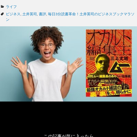
カ
ライフ
テ
タ
ビジネス
,
土井英司
,
書評
,
毎日3分読書革命！土井英司のビジネスブックマラソ
ゴ
グ
ン
リ
ー
この記事が気に入ったら