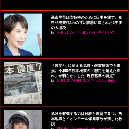
高市早苗は支持率のために日本を壊す。食
料品消費税1%の甘い誘惑に隠された2年後
の大増税
by
小林よしのり『小林よしのりライジング』
「震度7」に耐える免震・耐震技術でも破
損。令和8年熊本地震の「想定を超えた揺
れ」が明らかにした“現行基準の弱点”
by
冷泉彰彦『冷泉彰彦のプリンストン通信』
危険を察知する力は経験と教育で育つ。熊
本地震とイオンモール爆発事故が残した教
訓
by
引地達也『ジャーナリスティックなやさし