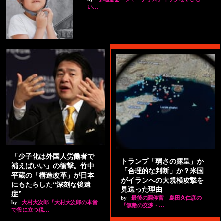
い…
「少子化は外国人労働者で
トランプ「弱さの露呈」か
補えばいい」の衝撃。竹中
「合理的な判断」か？米国
平蔵の「構造改革」が日本
がイランへの大規模攻撃を
にもたらした“深刻な後遺
見送った理由
症”
by
最後の調停官 島田久仁彦の
by
大村大次郎『大村大次郎の本音
『無敵の交渉・…
で役に立つ税…