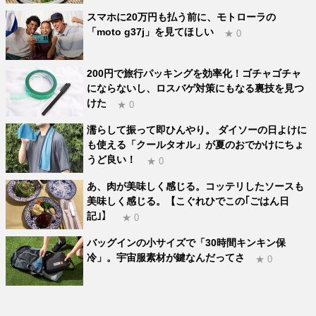
スマホに20万円も払う前に、モトローラの
「moto g37j」を見てほしい
★ 0
200円で旅行パッキングを効率化！ゴチャゴチャ
にならないし、ロスバゲ対策にもなる裏技を見つ
けた
★ 0
濡らして振って即ひんやり。 ダイソーの日よけに
も使える「クールタオル」が夏のおでかけにちょ
うど良い！
★ 0
あ、肉が美味しく感じる。コッテリしたソースも
美味しく感じる。【こぐれひでこの｢ごはん日
記｣】
★ 0
バッグインの小サイズで「30時間キンキン保
冷」。宇宙服素材が鍵なんだってさ
★ 0