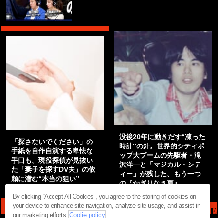
没後20年に動きだす“凍った
「探さないでください」の
時計”の針。世界的シティポ
手紙を自作自演する卑怯な
ップ大ブームの先駆者・滝
手口も。現役探偵が見抜い
沢洋一と「マジカル・シテ
た「妻子を探すDV夫」の依
ィー」が残した、もう一つ
頼に潜む“本当の狙い”
の『かぎりなき夏』
by
阿部泰尚『伝説の探偵』
by
都鳥 流星
By clicking “Accept All Cookies”, you agree to the storing of cookies on
your device to enhance site navigation, analyze site usage, and assist in
MAG2 NEWS HEADLINE
our marketing efforts.
Coolie policy