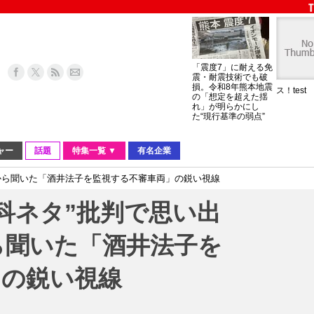
「震度7」に耐える免
震・耐震技術でも破
損。令和8年熊本地震
ス！test
の「想定を超えた揺
れ」が明らかにし
た“現行基準の弱点”
ャー
話題
特集一覧 ▼
有名企業
から聞いた「酒井法子を監視する不審車両」の鋭い視線
科ネタ”批判で思い出
ら聞いた「酒井法子を
」の鋭い視線