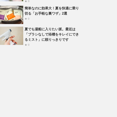
★ 0
簡単なのに効果大！夏を快適に乗り
切る「お手軽な裏ワザ」2選
★ 0
夏でも湯船に入りたい派。最近は
「ブラシなしで浴槽をキレイにでき
るミスト」に頼りっきりです
★ 0