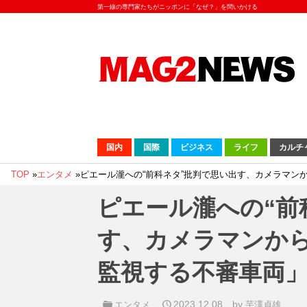
第一線の専門家たちがニッポンに「なぜ？」を問いかける
国内
国際
ビジネス
ライフ
カルチ
TOP
»
エンタメ
»
ピエール瀧への“前科ネタ”批判で思い出す、カメラマン
ピエール瀧への“前
す、カメラマンか
監視する不審車両
2023.12.08
by
エンタメ
芋澤貞雄