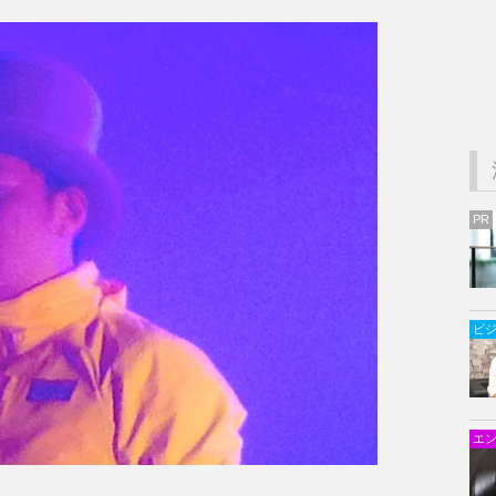
PR
ビ
エ