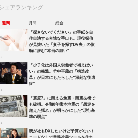
シェアランキング
週間
月間
総合
「探さないでください」の手紙を自
作自演する卑怯な手口も。現役探偵
が見抜いた「妻子を探すDV夫」の依
頼に潜む“本当の狙い”
 2
「少子化は外国人労働者で補えばい
い」の衝撃。竹中平蔵の「構造改
革」が日本にもたらした“深刻な後遺
症”
 1
「震度7」に耐える免震・耐震技術で
も破損。令和8年熊本地震の「想定を
超えた揺れ」が明らかにした“現行基
準の弱点”
 1
我が社もDXしたいけど予算がない！
コードなしで業務改善ツールを作れ