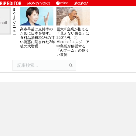
ま
ぐ
ま
ぐ
ニ
高市早苗は支持率の
巨大IT企業が抱える
ュ
ために日本を壊す。
「見えない借金」は
ー
食料品消費税1%の甘
250兆円。元
い誘惑に隠された2年
Microsoftエンジニア
後の大増税
中島聡が解説する
「AIブーム」の危う
い裏側