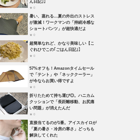
ん日記｣】
★ 0
暑い、蒸れる…夏の外出のストレス
が激減！ワークマンの「持続冷感な
ショートパンツ」が超快適だよ
★ 0
超簡単なれど、かなり美味しい【こ
ぐれひでこの｢ごはん日記｣】
★ 0
57%オフも！Amazonタイムセール
で「テント」や「ネッククーラー」
が今ならお買い得ですよ
★ 0
折りたためて持ち運び◎。ハニカム
クッションで「長距離移動、お尻痛
い問題」が消えたんだ
★ 0
直接当てるのが1番。アイスカイロが
「夏の暑さ・冷房の寒さ」どっちも
解決してくれた