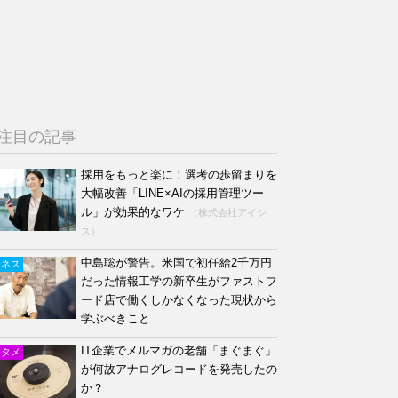
注目の記事
採用をもっと楽に！選考の歩留まりを
大幅改善「LINE×AIの採用管理ツー
ル」が効果的なワケ
（株式会社アイシ
ス）
中島聡が警告。米国で初任給2千万円
ジネス
だった情報工学の新卒生がファストフ
ード店で働くしかなくなった現状から
学ぶべきこと
IT企業でメルマガの老舗「まぐまぐ」
ンタメ
が何故アナログレコードを発売したの
か？