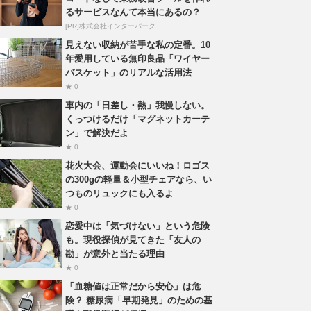
るサービスなんて本当にあるの？
[PR]株式会社インターパーク
見えない収納が苦手な私の定番。10
年愛用している無印良品「ワイヤー
バスケット」のリアルな活用法
★ 0
車内の「日差し・熱」我慢しない。
くっつけるだけ「マグネットカーテ
ン」で解決だよ
★ 0
花火大会、運動会にいいね！ロゴス
の300gの軽量＆小型チェアなら、い
つものリュックにも入るよ
★ 0
恋愛中は「気づけない」という危険
も。現役探偵が見てきた「友人の
勘」が意外と当たる理由
★ 0
「血糖値は正常だから安心」は危
険？ 糖尿病「早期発見」のための基