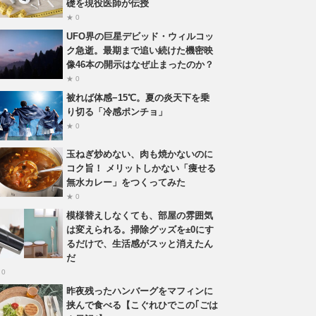
礎を現役医師が伝授
★ 0
UFO界の巨星デビッド・ウィルコッ
ク急逝。最期まで追い続けた機密映
像46本の開示はなぜ止まったのか？
★ 0
被れば体感−15℃。夏の炎天下を乗
り切る「冷感ポンチョ」
★ 0
玉ねぎ炒めない、肉も焼かないのに
コク旨！ メリットしかない「痩せる
無水カレー」をつくってみた
★ 0
模様替えしなくても、部屋の雰囲気
は変えられる。掃除グッズを±0にす
るだけで、生活感がスッと消えたん
だ
 0
昨夜残ったハンバーグをマフィンに
挟んで食べる【こぐれひでこの｢ごは