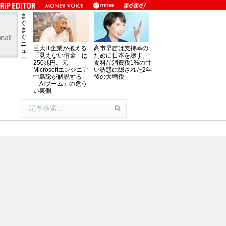
ま
ぐ
ま
ぐ
ニ
巨大IT企業が抱える
高市早苗は支持率の
ュ
「見えない借金」は
ために日本を壊す。
ー
250兆円。元
食料品消費税1%の甘
Microsoftエンジニア
い誘惑に隠された2年
中島聡が解説する
後の大増税
「AIブーム」の危う
い裏側