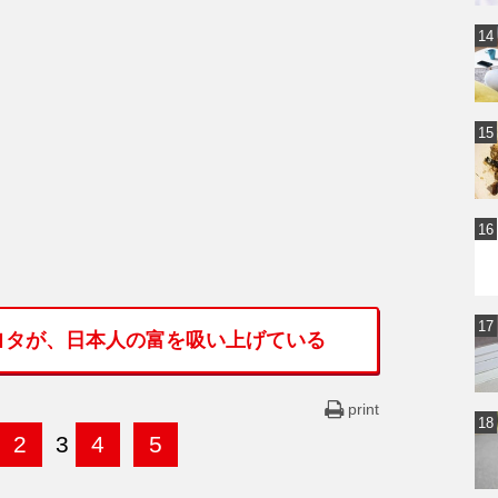
ヨタが、日本人の富を吸い上げている
print
2
3
4
5