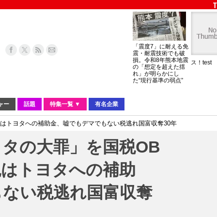
「震度7」に耐える免
震・耐震技術でも破
損。令和8年熊本地震
ス！test
の「想定を超えた揺
れ」が明らかにし
た“現行基準の弱点”
ャー
話題
特集一覧 ▼
有名企業
はトヨタへの補助金、嘘でもデマでもない税逃れ国富収奪30年
タの大罪」を国税OB
税はトヨタへの補助
もない税逃れ国富収奪