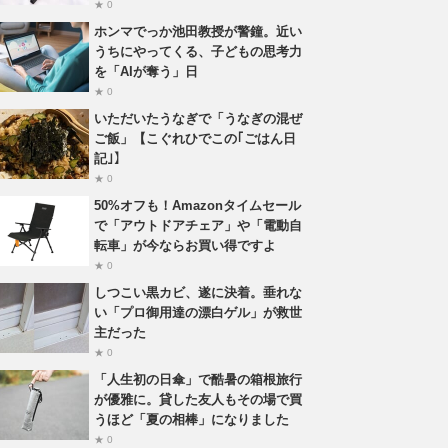
★ 0
ホンマでっか池田教授が警鐘。近い
うちにやってくる、子どもの思考力
を「AIが奪う」日
★ 0
いただいたうなぎで「うなぎの混ぜ
ご飯」【こぐれひでこの｢ごはん日
記｣】
★ 0
50%オフも！Amazonタイムセール
で「アウトドアチェア」や「電動自
転車」が今ならお買い得ですよ
★ 0
しつこい黒カビ、遂に決着。垂れな
い「プロ御用達の漂白ゲル」が救世
主だった
★ 0
「人生初の日傘」で酷暑の箱根旅行
が優雅に。貸した友人もその場で買
うほど「夏の相棒」になりました
★ 0