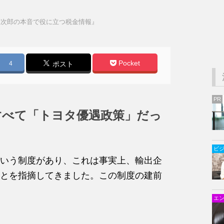
大次郎の本音で役に立つ税金情報』
Pocket
4
ポスト
PR
すべて「トヨタ優遇政策」だっ
ビ
いう制度があり、これは事実上、輸出企
とを指摘してきました。この制度の建前
エ