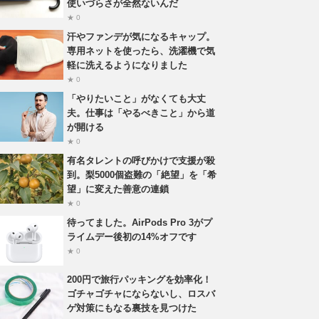
使いづらさが全然ないんだ
★ 0
汗やファンデが気になるキャップ。
専用ネットを使ったら、洗濯機で気
軽に洗えるようになりました
★ 0
「やりたいこと」がなくても大丈
夫。仕事は「やるべきこと」から道
が開ける
★ 0
有名タレントの呼びかけで支援が殺
到。梨5000個盗難の「絶望」を「希
望」に変えた善意の連鎖
★ 0
待ってました。AirPods Pro 3がプ
ライムデー後初の14%オフです
★ 0
200円で旅行パッキングを効率化！
ゴチャゴチャにならないし、ロスバ
ゲ対策にもなる裏技を見つけた