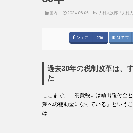
2024.06.06
by
国内
大村大次郎『大村
シェア
はてブ
256
過去30年の税制改革は、
た
ここまで、「消費税には輸出還付金と
業への補助金になっている」というこ
は、