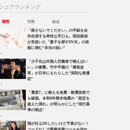
シェアランキング
週間
月間
総合
「探さないでください」の手紙を自
作自演する卑怯な手口も。現役探偵
が見抜いた「妻子を探すDV夫」の依
頼に潜む“本当の狙い”
 2
「少子化は外国人労働者で補えばい
い」の衝撃。竹中平蔵の「構造改
革」が日本にもたらした“深刻な後遺
症”
 1
「震度7」に耐える免震・耐震技術で
も破損。令和8年熊本地震の「想定を
超えた揺れ」が明らかにした“現行基
準の弱点”
 1
我が社もDXしたいけど予算がない！
コードなしで業務改善ツールを作れ