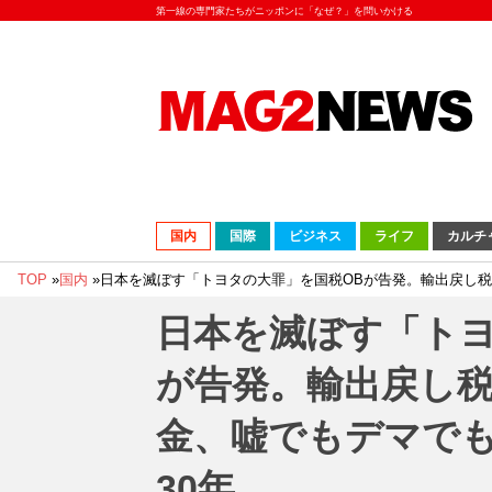
第一線の専門家たちがニッポンに「なぜ？」を問いかける
国内
国際
ビジネス
ライフ
カルチ
TOP
»
国内
»
日本を滅ぼす「トヨタの大罪」を国税OBが告発。輸出戻し税
日本を滅ぼす「トヨ
が告発。輸出戻し
金、嘘でもデマで
30年