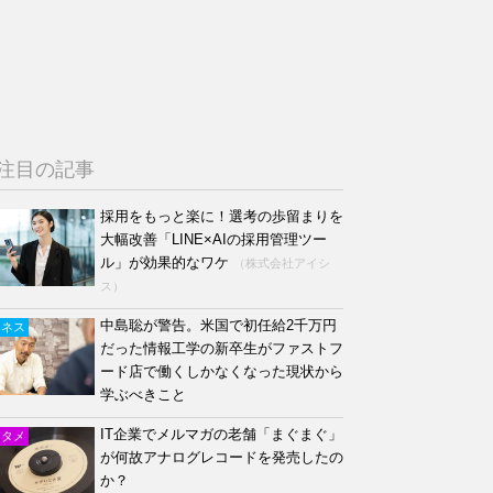
注目の記事
採用をもっと楽に！選考の歩留まりを
大幅改善「LINE×AIの採用管理ツー
ル」が効果的なワケ
（株式会社アイシ
ス）
中島聡が警告。米国で初任給2千万円
ジネス
だった情報工学の新卒生がファストフ
ード店で働くしかなくなった現状から
学ぶべきこと
IT企業でメルマガの老舗「まぐまぐ」
ンタメ
が何故アナログレコードを発売したの
か？