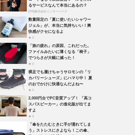
るサービスなんて本当にあるの？
[PR]株式会社インターパーク
数量限定の「夏に使いたいシャワー
ジェル」が、本当に気持ちいい！爽
快感がクセになるよ
★ 0
「旅の疲れ」の原因、これだった。
ファイルみたいに薄くなる「椅子」
でつらさが大幅に減った！
★ 0
裸足でも履けちゃうサロモンの「リ
カバリーシューズ」にハマり中！ 夏
のおでかけに快適なんだよね〜
★ 0
2,000円台でPC音質アップ！ 「高コ
スパスピーカー」の進化版が出てま
すよ
★ 0
「傘をたたむときに手が濡れてしま
う」ストレスにさよなら！この傘、