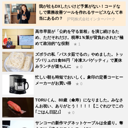
我が社もDXしたいけど予算がない！コードな
しで業務改善ツールを作れるサービスなんて本
当にあるの？
[PR]株式会社インターパーク
高市早苗が「公約を守る首相」を演じ続けるた
め、ただそれだけ。税率1％策が背負わされた“極
めて政治的”な役割
★ 1
ズボラの私「パスタ茹でるの」やめました。トッ
プバリュの1食86円「冷凍スパゲッティ」で夏休
みランチが楽ちんに
★ 0
忙しい朝も時短でおいしく。象印の定番コーヒー
メーカーがお買い得
★ 0
TORUくん、80歳（傘寿）になりました。みなさ
んお祝い、ありがとう！！！！【こぐれひでこの
｢ごはん日記｣】
★ 0
サンコーの新作マグネットケーブルは全盛り。奪