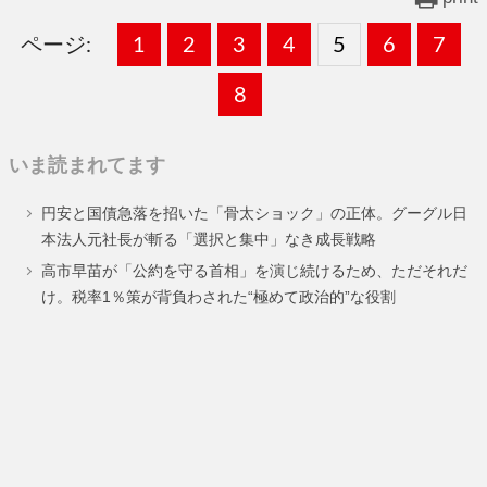
ページ:
固
1
固
2
,
固
3
,
固
4
,
固
5
,
固
6
,
固
7
,
定
定
定
定
定
定
定
固
8
ペ
ペ
ペ
ペ
ペ
ペ
ペ
定
いま読まれてます
ー
ー
ー
ー
ー
ー
ー
ペ
円安と国債急落を招いた「骨太ショック」の正体。グーグル日
ジ
ジ
ジ
ジ
ジ
ジ
ジ
ー
本法人元社長が斬る「選択と集中」なき成長戦略
ジ
高市早苗が「公約を守る首相」を演じ続けるため、ただそれだ
け。税率1％策が背負わされた“極めて政治的”な役割