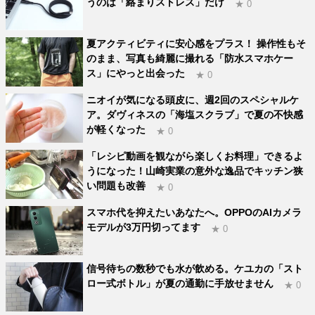
うのは「絡まりストレス」だけ
★ 0
夏アクティビティに安心感をプラス！ 操作性もそ
のまま、写真も綺麗に撮れる「防水スマホケー
ス」にやっと出会った
★ 0
ニオイが気になる頭皮に、週2回のスペシャルケ
ア。ダヴィネスの「海塩スクラブ」で夏の不快感
が軽くなった
★ 0
「レシピ動画を観ながら楽しくお料理」できるよ
うになった！山崎実業の意外な逸品でキッチン狭
い問題も改善
★ 0
スマホ代を抑えたいあなたへ。OPPOのAIカメラ
モデルが3万円切ってます
★ 0
信号待ちの数秒でも水が飲める。ケユカの「スト
ロー式ボトル」が夏の通勤に手放せません
★ 0