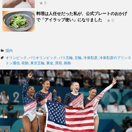
★ 0
料理は人任せだった私が、公式プレートのおかげ
で「アイラップ使い」になりました
★ 0
カ
国内
テ
タ
オリンピック
,
パリオリンピック
,
パリ五輪
,
五輪
,
冷泉彰彦
,
冷泉彰彦のプリンス
ゴ
グ
トン通信
,
収賄
,
東京五輪
,
裏金
,
買収
,
賄賂
リ
ー