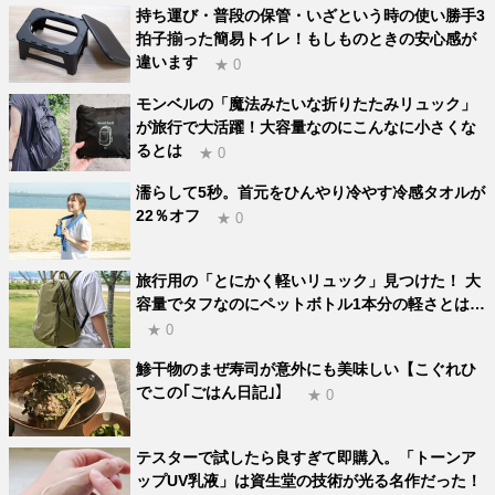
持ち運び・普段の保管・いざという時の使い勝手3
拍子揃った簡易トイレ！もしものときの安心感が
違います
★ 0
モンベルの「魔法みたいな折りたたみリュック」
が旅行で大活躍！大容量なのにこんなに小さくな
るとは
★ 0
濡らして5秒。首元をひんやり冷やす冷感タオルが
22％オフ
★ 0
旅行用の「とにかく軽いリュック」見つけた！ 大
容量でタフなのにペットボトル1本分の軽さとは…
★ 0
鯵干物のまぜ寿司が意外にも美味しい【こぐれひ
でこの｢ごはん日記｣】
★ 0
テスターで試したら良すぎて即購入。「トーンア
ップUV乳液」は資生堂の技術が光る名作だった！