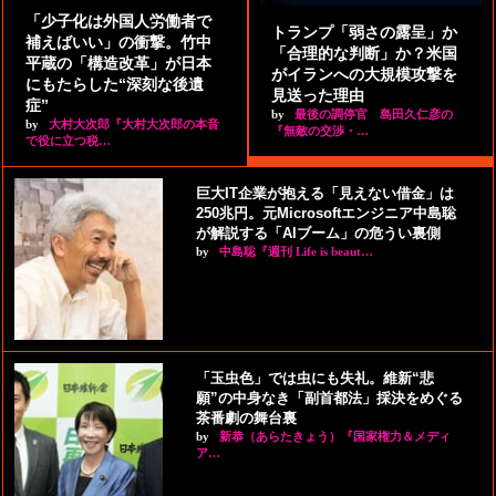
「少子化は外国人労働者で
トランプ「弱さの露呈」か
補えばいい」の衝撃。竹中
「合理的な判断」か？米国
平蔵の「構造改革」が日本
がイランへの大規模攻撃を
にもたらした“深刻な後遺
見送った理由
症”
by
最後の調停官 島田久仁彦の
by
大村大次郎『大村大次郎の本音
『無敵の交渉・…
で役に立つ税…
巨大IT企業が抱える「見えない借金」は
250兆円。元Microsoftエンジニア中島聡
が解説する「AIブーム」の危うい裏側
by
中島聡『週刊 Life is beaut…
「玉虫色」では虫にも失礼。維新“悲
願”の中身なき「副首都法」採決をめぐる
茶番劇の舞台裏
by
新恭（あらたきょう）『国家権力＆メディ
ア…