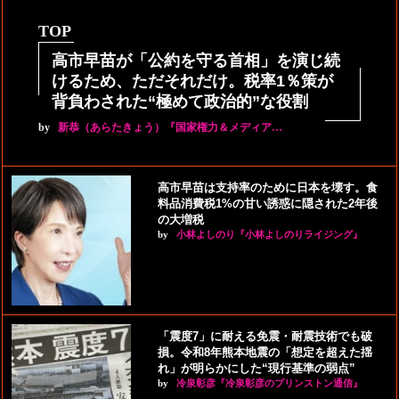
TOP
高市早苗が「公約を守る首相」を演じ続
けるため、ただそれだけ。税率1％策が
背負わされた“極めて政治的”な役割
by
新恭（あらたきょう）『国家権力＆メディア…
高市早苗は支持率のために日本を壊す。食
料品消費税1%の甘い誘惑に隠された2年後
の大増税
by
小林よしのり『小林よしのりライジング』
「震度7」に耐える免震・耐震技術でも破
損。令和8年熊本地震の「想定を超えた揺
れ」が明らかにした“現行基準の弱点”
by
冷泉彰彦『冷泉彰彦のプリンストン通信』