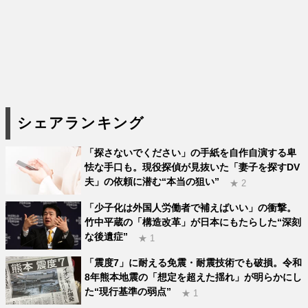
シェアランキング
「探さないでください」の手紙を自作自演する卑
怯な手口も。現役探偵が見抜いた「妻子を探すDV
夫」の依頼に潜む“本当の狙い”
★ 2
「少子化は外国人労働者で補えばいい」の衝撃。
竹中平蔵の「構造改革」が日本にもたらした“深刻
な後遺症”
★ 1
「震度7」に耐える免震・耐震技術でも破損。令和
8年熊本地震の「想定を超えた揺れ」が明らかにし
た“現行基準の弱点”
★ 1