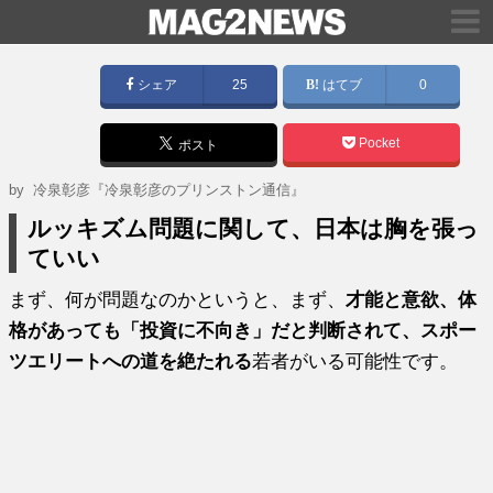
シェア
25
はてブ
0
Pocket
ポスト
by
冷泉彰彦『冷泉彰彦のプリンストン通信』
ルッキズム問題に関して、日本は胸を張っ
ていい
まず、何が問題なのかというと、まず、
才能と意欲、体
格があっても「投資に不向き」だと判断されて、スポー
ツエリートへの道を絶たれる
若者がいる可能性です。