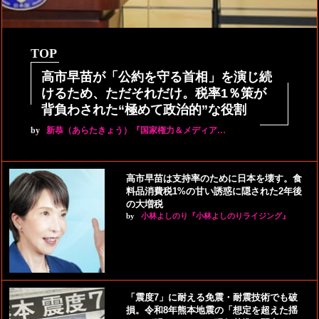
TOP
高市早苗が「公約を守る首相」を演じ続
けるため、ただそれだけ。税率1％策が
背負わされた“極めて政治的”な役割
by
新恭（あらたきょう）『国家権力＆メディア…
高市早苗は支持率のために日本を壊す。食
料品消費税1%の甘い誘惑に隠された2年後
の大増税
by
小林よしのり『小林よしのりライジング』
「震度7」に耐える免震・耐震技術でも破
損。令和8年熊本地震の「想定を超えた揺