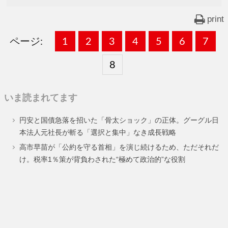
print
ページ:
固
1
固
2
,
固
3
,
固
4
,
固
5
,
固
6
,
固
7
,
定
定
定
定
定
定
定
固
8
ペ
ペ
ペ
ペ
ペ
ペ
ペ
定
いま読まれてます
ー
ー
ー
ー
ー
ー
ー
ペ
円安と国債急落を招いた「骨太ショック」の正体。グーグル日
ジ
ジ
ジ
ジ
ジ
ジ
ジ
ー
本法人元社長が斬る「選択と集中」なき成長戦略
ジ
高市早苗が「公約を守る首相」を演じ続けるため、ただそれだ
け。税率1％策が背負わされた“極めて政治的”な役割