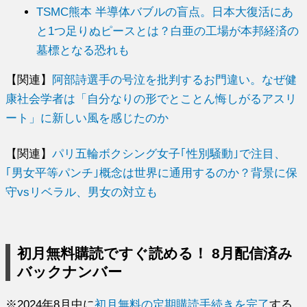
TSMC熊本 半導体バブルの盲点。日本大復活にあ
と1つ足りぬピースとは？白亜の工場が本邦経済の
墓標となる恐れも
【関連】
阿部詩選手の号泣を批判するお門違い。なぜ健
康社会学者は「自分なりの形でとことん悔しがるアスリ
ート」に新しい風を感じたのか
【関連】
パリ五輪ボクシング女子｢性別騒動｣で注目、
｢男女平等パンチ｣概念は世界に通用するのか？背景に保
守vsリベラル、男女の対立も
初月無料購読ですぐ読める！ 8月配信済み
バックナンバー
※2024年8月中に
初月無料の定期購読手続きを完了
する