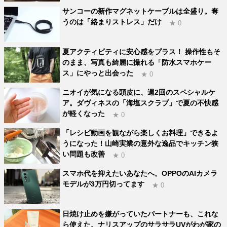
サンコーの新作マグネットケーブルは全盛り。奪
うのは「絡まりストレス」だけ
★ 0
夏アクティビティに安心感をプラス！ 操作性もそ
のまま、写真も綺麗に撮れる「防水スマホケー
ス」にやっと出会った
★ 0
ニオイが気になる頭皮に、週2回のスペシャルケ
ア。ダヴィネスの「海塩スクラブ」で夏の不快感
が軽くなった
★ 0
「レシピ動画を観ながら楽しくお料理」できるよ
うになった！山崎実業の意外な逸品でキッチン狭
い問題も改善
★ 0
スマホ代を抑えたいあなたへ。OPPOのAIカメラ
モデルが3万円切ってます
★ 0
日焼け止めを嫌がっていたパートナーも、これな
ら使えた。ナリスアップのサラサラUVがわが家の