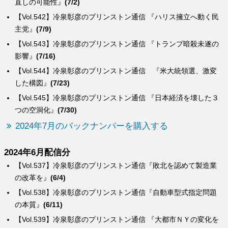
直しの可能性』
(7/2)
【Vol.542】冷泉彰彦のプリンストン通信 『ハリス擁立へ動く民
主党』
(7/9)
【Vol.543】冷泉彰彦のプリンストン通信 『トランプ暗殺未遂の
影響』
(7/16)
【Vol.544】冷泉彰彦のプリンストン通信 『米大統領選、激変
した構図』
(7/23)
【Vol.545】冷泉彰彦のプリンストン通信 『日本経済を壊した３
つの空洞化』
(7/30)
2024年7月のバックナンバーを購入する
2024年6月配信分
【Vol.537】冷泉彰彦のプリンストン通信『敗北を認めて製造業
の改革を』
(6/4)
【Vol.538】冷泉彰彦のプリンストン通信『自動車型式指定問題
の本質』
(6/11)
【Vol.539】冷泉彰彦のプリンストン通信 『大都市ＮＹの変化を