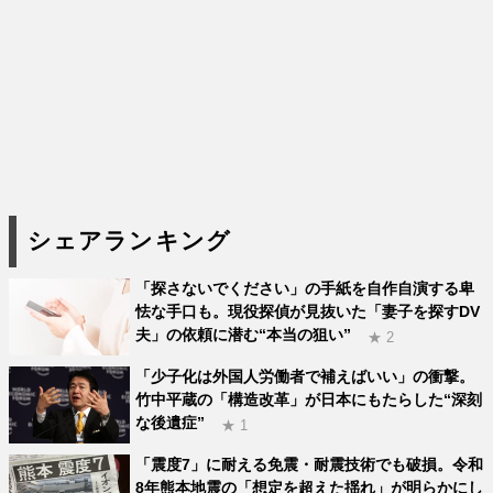
シェアランキング
「探さないでください」の手紙を自作自演する卑
怯な手口も。現役探偵が見抜いた「妻子を探すDV
夫」の依頼に潜む“本当の狙い”
★ 2
「少子化は外国人労働者で補えばいい」の衝撃。
竹中平蔵の「構造改革」が日本にもたらした“深刻
な後遺症”
★ 1
「震度7」に耐える免震・耐震技術でも破損。令和
8年熊本地震の「想定を超えた揺れ」が明らかにし