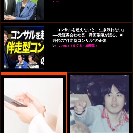
ア…
「コンサルを超えないと、生き残れない」
──元証券会社社長・澤田聖陽が語る、AI
時代の"伴走型コンサル"の正体
by
gyouza（まぐまぐ編集部）