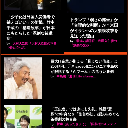
「少子化は外国人労働者で
トランプ「弱さの露呈」か
補えばいい」の衝撃。竹中
「合理的な判断」か？米国
平蔵の「構造改革」が日本
がイランへの大規模攻撃を
にもたらした“深刻な後遺
見送った理由
症”
by
最後の調停官 島田久仁彦の
by
大村大次郎『大村大次郎の本音
『無敵の交渉・…
で役に立つ税…
巨大IT企業が抱える「見えない借金」は
250兆円。元Microsoftエンジニア中島聡
が解説する「AIブーム」の危うい裏側
by
中島聡『週刊 Life is beaut…
「玉虫色」では虫にも失礼。維新“悲
願”の中身なき「副首都法」採決をめぐる
茶番劇の舞台裏
by
新恭（あらたきょう）『国家権力＆メディ