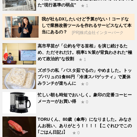
た“現行基準の弱点”
★ 1
我が社もDXしたいけど予算がない！コードな
しで業務改善ツールを作れるサービスなんて本
当にあるの？
[PR]株式会社インターパーク
高市早苗が「公約を守る首相」を演じ続けるた
め、ただそれだけ。税率1％策が背負わされた“極
めて政治的”な役割
★ 1
ズボラの私「パスタ茹でるの」やめました。トッ
プバリュの1食86円「冷凍スパゲッティ」で夏休
みランチが楽ちんに
★ 0
忙しい朝も時短でおいしく。象印の定番コーヒー
メーカーがお買い得
★ 0
TORUくん、80歳（傘寿）になりました。みなさ
んお祝い、ありがとう！！！！【こぐれひでこの
｢ごはん日記｣】
★ 0