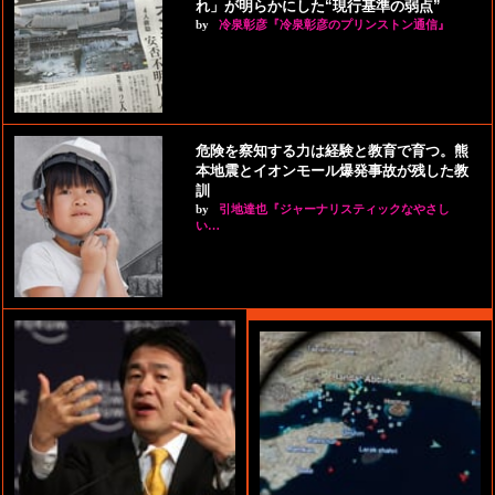
れ」が明らかにした“現行基準の弱点”
by
冷泉彰彦『冷泉彰彦のプリンストン通信』
危険を察知する力は経験と教育で育つ。熊
本地震とイオンモール爆発事故が残した教
訓
by
引地達也『ジャーナリスティックなやさし
い…