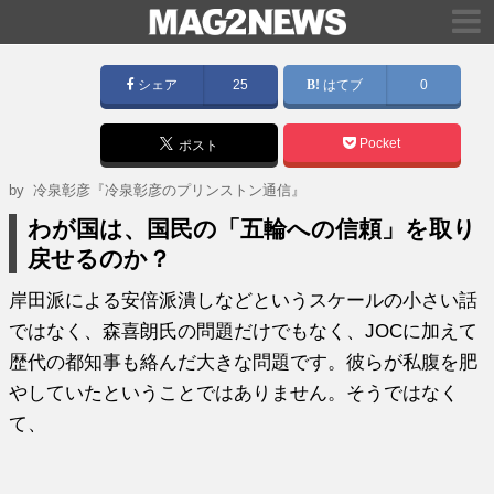
シェア
25
はてブ
0
Pocket
ポスト
by
冷泉彰彦『冷泉彰彦のプリンストン通信』
わが国は、国民の「五輪への信頼」を取り
戻せるのか？
岸田派による安倍派潰しなどというスケールの小さい話
ではなく、森喜朗氏の問題だけでもなく、JOCに加えて
歴代の都知事も絡んだ大きな問題です。彼らが私腹を肥
やしていたということではありません。そうではなく
て、