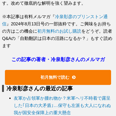
す。改めて徹底的な解明を強く望みます。
※本記事は有料メルマガ『
冷泉彰彦のプリンストン通
信
』2024年8月13日号の一部抜粋です。ご興味をお持ち
の方はこの機会に
初月無料のお試し購読
をどうぞ。読者
Q&Aの「自動翻訳は日本の活路になるか？」もすぐ読め
ます
この記事の著者・冷泉彰彦さんのメルマガ
初月無料で読む
冷泉彰彦さんの最近の記事
友軍か占領軍か腫れ物か？米軍ヘリ不時着で露呈
した｢日本の大矛盾｣…保守も左派も大人になれぬ
我が国安全保障上の重大懸念