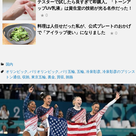
テスターで試したら良すぎて即購入。「トーンア
ップUV乳液」は資生堂の技術が光る名作だった！
★ 0
料理は人任せだった私が、公式プレートのおかげ
で「アイラップ使い」になりました
★ 0
カ
国内
テ
タ
オリンピック
,
パリオリンピック
,
パリ五輪
,
五輪
,
冷泉彰彦
,
冷泉彰彦のプリンス
ゴ
グ
トン通信
,
収賄
,
東京五輪
,
裏金
,
買収
,
賄賂
リ
ー