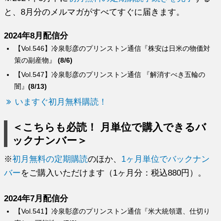
と、8月分のメルマガがすべてすぐに届きます。
2024年8月配信分
【Vol.546】冷泉彰彦のプリンストン通信『株安は日米の物価対
策の副産物』
(8/6)
【Vol.547】冷泉彰彦のプリンストン通信 『解消すべき五輪の
闇』
(8/13)
いますぐ初月無料購読！
＜こちらも必読！ 月単位で購入できるバ
ックナンバー＞
※
初月無料の定期購読
のほか、
1ヶ月単位でバックナン
バー
をご購入いただけます（1ヶ月分：税込880円）。
2024年7月配信分
【Vol.541】冷泉彰彦のプリンストン通信『米大統領選、仕切り