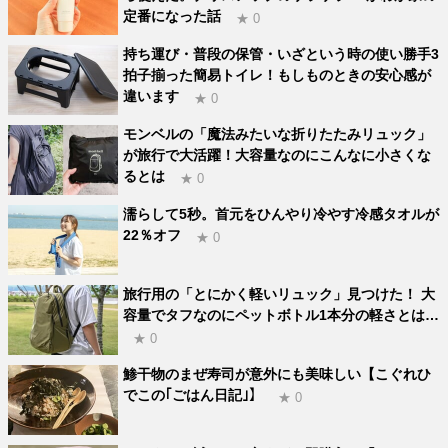
定番になった話
★ 0
持ち運び・普段の保管・いざという時の使い勝手3
拍子揃った簡易トイレ！もしものときの安心感が
違います
★ 0
モンベルの「魔法みたいな折りたたみリュック」
が旅行で大活躍！大容量なのにこんなに小さくな
るとは
★ 0
濡らして5秒。首元をひんやり冷やす冷感タオルが
22％オフ
★ 0
旅行用の「とにかく軽いリュック」見つけた！ 大
容量でタフなのにペットボトル1本分の軽さとは…
★ 0
鯵干物のまぜ寿司が意外にも美味しい【こぐれひ
でこの｢ごはん日記｣】
★ 0