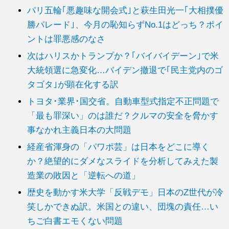
パリ五輪｢悪趣味な開会式｣と萩生田光一｢大相撲優
勝パレード｣、今月の恥知らずNo.1はどっち？ポイ
ントは罪悪感のなさ
次はハリスかトランプか？｢バイバイデーン｣で米
大統領選に急変化…バイデン撤退で｢民主党内のゴ
タゴタ｣が顕在化する訳
トヨタ･業界･国交省。自動車型式指定不正問題で
「最も罪深い」のは誰だ？クルマの安全を脅かす
事なかれ主義日本の大問題
経産省渾身の「パワポ芸」は日本をどこに導く
か？絶望的にダメなスライドを分析してみえた製
造業の敗因と「逆転への道」
歴史を動かす米大学「反戦デモ」日本のZ世代が冷
笑しかできぬ訳。米国との違い、団塊の責任…い
ちご白書エモくない問題