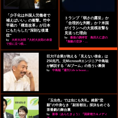
「少子化は外国人労働者で
トランプ「弱さの露呈」か
補えばいい」の衝撃。竹中
「合理的な判断」か？米国
平蔵の「構造改革」が日本
がイランへの大規模攻撃を
にもたらした“深刻な後遺
見送った理由
症”
by
最後の調停官 島田久仁彦の
by
大村大次郎『大村大次郎の本音
『無敵の交渉・…
で役に立つ税…
巨大IT企業が抱える「見えない借金」は
250兆円。元Microsoftエンジニア中島聡
が解説する「AIブーム」の危うい裏側
by
中島聡『週刊 Life is beaut…
「玉虫色」では虫にも失礼。維新“悲
願”の中身なき「副首都法」採決をめぐる
茶番劇の舞台裏
by
新恭（あらたきょう）『国家権力＆メディ