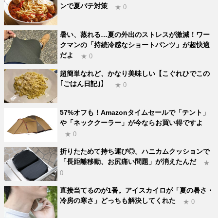
ンで夏バテ対策
★ 0
暑い、蒸れる…夏の外出のストレスが激減！ワー
クマンの「持続冷感なショートパンツ」が超快適
だよ
★ 0
超簡単なれど、かなり美味しい【こぐれひでこの
｢ごはん日記｣】
★ 0
57%オフも！Amazonタイムセールで「テント」
や「ネッククーラー」が今ならお買い得ですよ
★ 0
折りたためて持ち運び◎。ハニカムクッションで
「長距離移動、お尻痛い問題」が消えたんだ
★
0
直接当てるのが1番。アイスカイロが「夏の暑さ・
冷房の寒さ」どっちも解決してくれた
★ 0