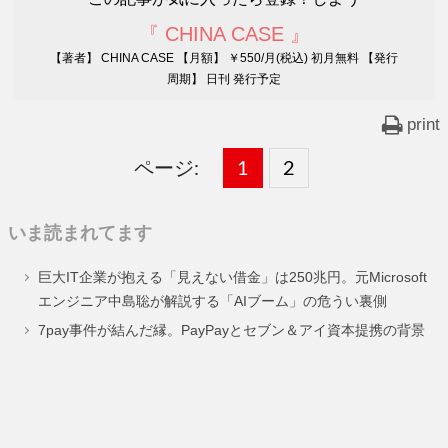
『 CHINA CASE 』
【著者】 CHINA CASE 【月額】 ￥550/月(税込) 初月無料 【発行
周期】 日刊 発行予定
print
ページ:
固
1
固
2
,
定
定
いま読まれてます
ペ
ペ
巨大IT企業が抱える「見えない借金」は250兆円。元Microsoft
ー
ー
エンジニア中島聡が解説する「AIブーム」の危うい裏側
ジ
ジ
7pay事件が結んだ縁。PayPayとセブン＆アイ資本提携の背景