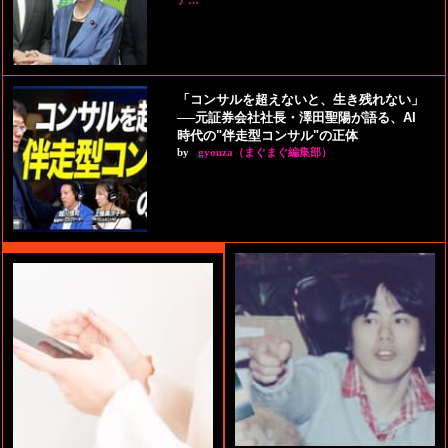
ア…
「コンサルを超えないと、生き残れない」
──元証券会社社長・澤田聖陽が語る、AI
時代の"伴走型コンサル"の正体
by
gyouza（まぐまぐ編集部）