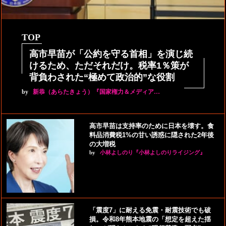
TOP
高市早苗が「公約を守る首相」を演じ続
けるため、ただそれだけ。税率1％策が
背負わされた“極めて政治的”な役割
by
新恭（あらたきょう）『国家権力＆メディア…
高市早苗は支持率のために日本を壊す。食
料品消費税1%の甘い誘惑に隠された2年後
の大増税
by
小林よしのり『小林よしのりライジング』
「震度7」に耐える免震・耐震技術でも破
損。令和8年熊本地震の「想定を超えた揺