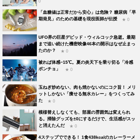
0
「血糖値は正常だから安心」は危険？ 糖尿病「早
期発見」のための基礎を現役医師が伝授
★ 0
UFO界の巨星デビッド・ウィルコック急逝。最期
まで追い続けた機密映像46本の開示はなぜ止まっ
たのか？
★ 0
被れば体感−15℃。夏の炎天下を乗り切る「冷感
ポンチョ」
★ 0
玉ねぎ炒めない、肉も焼かないのにコク旨！ メリ
ットしかない「痩せる無水カレー」をつくってみ
た
★ 0
模様替えしなくても、部屋の雰囲気は変えられ
る。掃除グッズを±0にするだけで、生活感がスッ
と消えたんだ
★ 0
4ステップでできる！ 1食438kcalのカレーラーメ