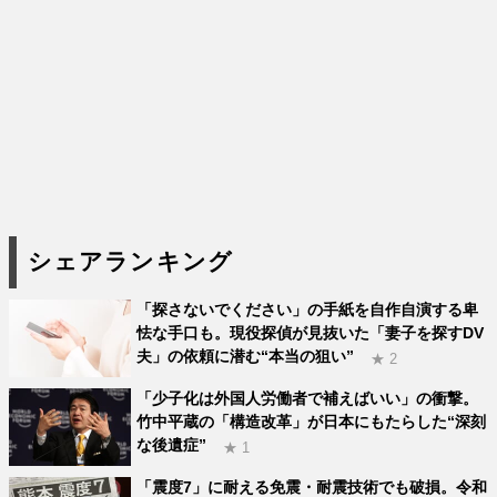
シェアランキング
「探さないでください」の手紙を自作自演する卑
怯な手口も。現役探偵が見抜いた「妻子を探すDV
夫」の依頼に潜む“本当の狙い”
★ 2
「少子化は外国人労働者で補えばいい」の衝撃。
竹中平蔵の「構造改革」が日本にもたらした“深刻
な後遺症”
★ 1
「震度7」に耐える免震・耐震技術でも破損。令和