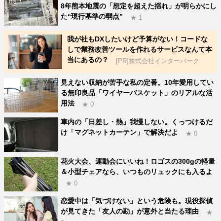
8年熊本地震の「想定を超えた揺れ」が明らかにし
た“現行基準の弱点”
★ 1
我が社もDXしたいけど予算がない！コードな
しで業務改善ツールを作れるサービスなんて本
当にあるの？
[PR]株式会社インターパーク
見えない収納が苦手な私の定番。10年愛用してい
る無印良品「ワイヤーバスケット」のリアルな活
用法
★ 0
車内の「日差し・熱」我慢しない。くっつけるだ
け「マグネットカーテン」で解決だよ
★ 0
花火大会、運動会にいいね！ロゴスの300gの軽量
＆小型チェアなら、いつものリュックにも入るよ
★ 0
恋愛中は「気づけない」という危険も。現役探偵
が見てきた「友人の勘」が意外と当たる理由
★