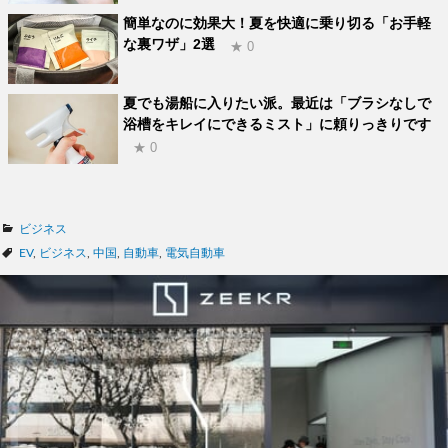
簡単なのに効果大！夏を快適に乗り切る「お手軽
な裏ワザ」2選
★ 0
夏でも湯船に入りたい派。最近は「ブラシなしで
浴槽をキレイにできるミスト」に頼りっきりです
★ 0
カ
ビジネス
テ
タ
EV
,
ビジネス
,
中国
,
自動車
,
電気自動車
ゴ
グ
リ
ー