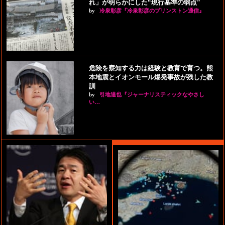
れ」が明らかにした“現行基準の弱点”
by
冷泉彰彦『冷泉彰彦のプリンストン通信』
危険を察知する力は経験と教育で育つ。熊
本地震とイオンモール爆発事故が残した教
訓
by
引地達也『ジャーナリスティックなやさし
い…