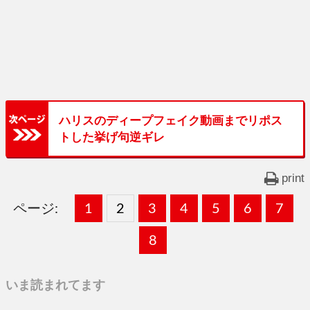
ハリスのディープフェイク動画までリポス
トした挙げ句逆ギレ
print
ページ:
固
1
固
2
,
固
3
,
固
4
,
固
5
,
固
6
,
固
7
,
定
定
定
定
定
定
定
固
8
ペ
ペ
ペ
ペ
ペ
ペ
ペ
定
いま読まれてます
ー
ー
ー
ー
ー
ー
ー
ペ