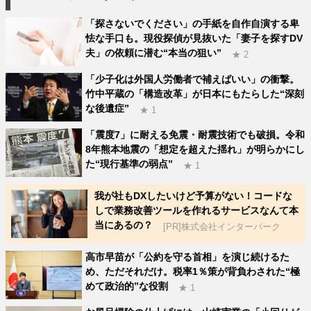
「探さないでください」の手紙を自作自演する卑
怯な手口も。現役探偵が見抜いた「妻子を探すDV
夫」の依頼に潜む“本当の狙い”
★ 2
「少子化は外国人労働者で補えばいい」の衝撃。
竹中平蔵の「構造改革」が日本にもたらした“深刻
な後遺症”
★ 1
「震度7」に耐える免震・耐震技術でも破損。令和
8年熊本地震の「想定を超えた揺れ」が明らかにし
た“現行基準の弱点”
★ 1
我が社もDXしたいけど予算がない！コードな
しで業務改善ツールを作れるサービスなんて本
当にあるの？
[PR]株式会社インターパーク
高市早苗が「公約を守る首相」を演じ続けるた
め、ただそれだけ。税率1％策が背負わされた“極
めて政治的”な役割
★ 1