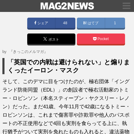
シェア
48
はてブ
1
Pocket
ポスト
by
『きっこのメルマガ』
「英国での内戦は避けられない」と煽りま
くったイーロン・マスク
そして、このデマに目をつけたのが、極右団体「イング
ランド防衛同盟（EDL）」の創設者で極右活動家のトミ
ー・ロビンソン（本名スティーブン・ヤクスリー・レノ
ン）だった。まだ41歳、今年11月で42歳になるトミー・
ロビンソンは、これまで傷害罪や詐欺罪や他人のパスポ
ートの不正使用などで4回も実刑を食らってる上に、執
行猶予がついて実刑を免れたものも入れると、違法薬物