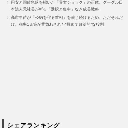
円安と国債急落を招いた「骨太ショック」の正体。グーグル日
ジ
ジ
ジ
ジ
ジ
ジ
ジ
ー
本法人元社長が斬る「選択と集中」なき成長戦略
ジ
高市早苗が「公約を守る首相」を演じ続けるため、ただそれだ
け。税率1％策が背負わされた“極めて政治的”な役割
シェアランキング