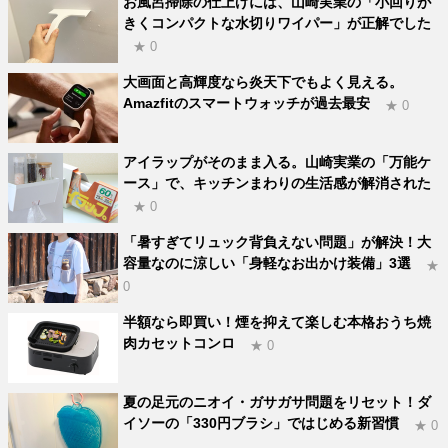
お風呂掃除の仕上げには、山崎実業の「小回りが
きくコンパクトな水切りワイパー」が正解でした
★ 0
大画面と高輝度なら炎天下でもよく見える。
Amazfitのスマートウォッチが過去最安
★ 0
アイラップがそのまま入る。山崎実業の「万能ケ
ース」で、キッチンまわりの生活感が解消された
★ 0
「暑すぎてリュック背負えない問題」が解決！大
容量なのに涼しい「身軽なお出かけ装備」3選
★
0
半額なら即買い！煙を抑えて楽しむ本格おうち焼
肉カセットコンロ
★ 0
夏の足元のニオイ・ガサガサ問題をリセット！ダ
イソーの「330円ブラシ」ではじめる新習慣
★ 0