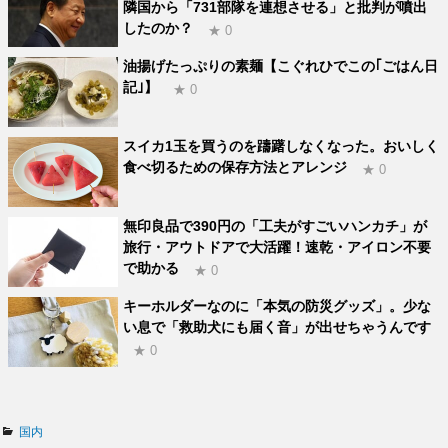
隣国から「731部隊を連想させる」と批判が噴出
したのか？
★ 0
油揚げたっぷりの素麺【こぐれひでこの｢ごはん日
記｣】
★ 0
スイカ1玉を買うのを躊躇しなくなった。おいしく
食べ切るための保存方法とアレンジ
★ 0
無印良品で390円の「工夫がすごいハンカチ」が
旅行・アウトドアで大活躍！速乾・アイロン不要
で助かる
★ 0
キーホルダーなのに「本気の防災グッズ」。少な
い息で「救助犬にも届く音」が出せちゃうんです
★ 0
カ
国内