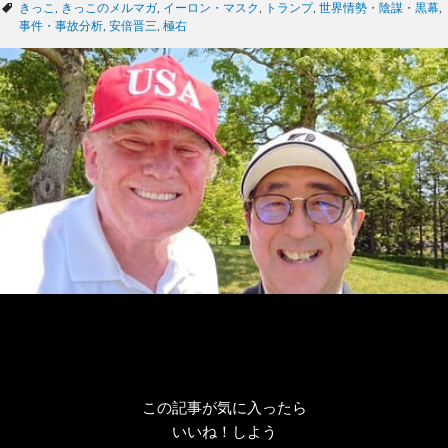
テ
タ
きっこ
,
きっこのメルマガ
,
イーロン・マスク
,
トランプ
,
世界情勢・陰謀・黒幕
,
ゴ
グ
事件・事故分析
,
安倍晋三
,
極右
リ
ー
この記事が気に入ったら
いいね！しよう