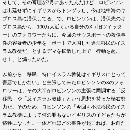
そして、その審理が7月にあったんだけど、ロビンソン
は出廷せずにイギリスからトンヅラし、今は地中海のキ
プロス島に潜伏してる。で、ロビンソンは、潜伏先のキ
プロス島から、100万人近くいる自分のX（旧ツイッタ
ー）のフォロワーたちに、今回のサウスポートの殺傷事
件の容疑者の少年を「ボートで入国した違法移民のイス
ラム教徒だ」とするデマを拡散した上で「行動を起こ
せ！」と煽ったのだ。
以前から「移民、特にイスラム教徒はイギリスにとって
害悪でしかない」と主張して来たロビンソンのXのフォ
ロワーは、その大半がロビンソンの主張に同調する「反
移民」や「反イスラム教徒」という思想を持った極右勢
力だ。そのため、ロビンソンの「今回も不法移民のイス
ラム教徒によって何の罪もないイギリスの子どもたちが
犠牲になった。一体どれほどの事件が起これば、お前た