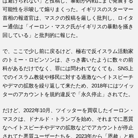
は避けられない」と投稿し、暴動が内戦にまで発展する
可能性を示唆して煽りまくった。イギリスのスターマー
首相の報道官は、マスクの投稿を厳しく批判し、ロイタ
ー通信は「イーロン・マスク氏がイギリスの暴動を掻き
回している」と批判的に報じた。
で、ここで少し前に戻るけど、極右で反イスラム活動家
のトミー・ロビンソンは、さっき書いたように数々の前
科があるだけでなく、罪には問われてなくても、SNS上
でのイスラム教徒や移民に対する過激なヘイトスピーチ
やデマの拡散を繰り返して来たため、2018年にはツイッ
ターのアカウントを規約違反で「永久停止」されてた。
だけど、2022年10月、ツイッターを買収したイーロン・
マスクは、ドナルド・トランプを始め、それまでに悪質
なヘイトスピーチやデマの拡散などでアカウントが停止
されてた悪質ユーザーたちを、2023年から「恩赦」と称