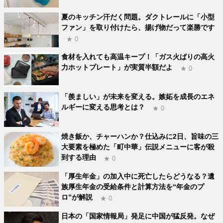
夏のキッチン汗だく問題。ダクトレールに「小型
ファン」を取り付けたら、揚げ物だって楽勝です
★ 0
食材を入れても高温キープ！「ガス火ばりの高火
力ホットプレート」が実質半額だよ
★ 0
「羨ましい」が未来を変える。嫉妬を成長のエネ
ルギーに変える思考とは？
★ 0
焼き飯か、チャーハンか？仕込みに2日、旨味の三
大要素を極めた「町中華」伝説メニューに客が殺
到する理由
★ 0
「厚生年金」の加入中に死亡したらどうなる？遺
族厚生年金の受給条件と計算方法を“年金のプ
ロ”が解説
★ 0
日本の「国家情報局」発足に中国が猛反発。なぜ