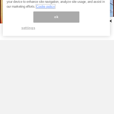
your device to enhance site navigation, analyze site usage, and assist in
our marketing efforts.
Coolie policy
ok
×
settings
TOP
高市早苗が「公約を守る首相」を演じ続
けるため、ただそれだけ。税率1％策が
背負わされた“極めて政治的”な役割
by
新恭（あらたきょう）『国家権力＆メディア…