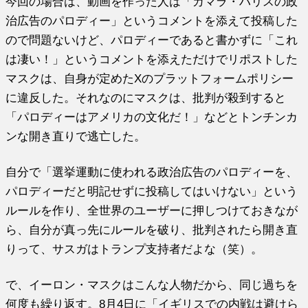
今回の場合は、動画を作った人は「カマラ・ハリスの政
治広告のパロディー」というコメントを添えて投稿した
ので問題ないけど、パロディーであると書かずに「これ
は凄い！」というコメントを添えただけでリポストした
マスクは、自身が定めたXのプラットフォームポリシー
に違反した。それなのにマスクは、批判が殺到すると
「パロディーはアメリカの文化だ！」などとトンチンカ
ンな開き直りで逃亡した。
自分で「選挙運動に使われる政治広告のパロディーを、
パロディーだと明記せずに投稿してはいけない」という
ルールを作り、全世界のユーザーに押しつけておきなが
ら、自分が真っ先にルールを破り、批判されたら開き直
りって、サスガはトランプ支持者だよな（笑）。
で、イーロン・マスクはこんな人物だから、同じ過ちを
何度も繰り返す。8月4日に「イギリスでの内戦は避けら