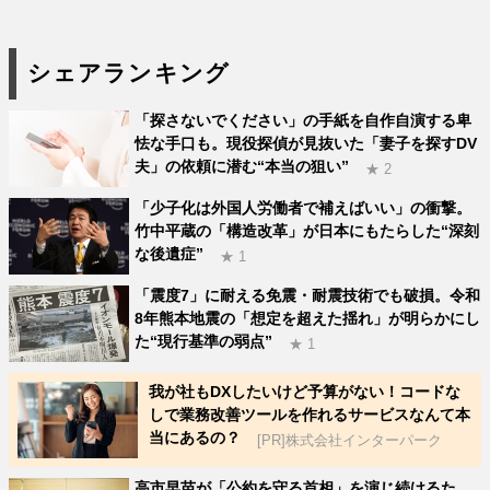
シェアランキング
「探さないでください」の手紙を自作自演する卑
怯な手口も。現役探偵が見抜いた「妻子を探すDV
夫」の依頼に潜む“本当の狙い”
★ 2
「少子化は外国人労働者で補えばいい」の衝撃。
竹中平蔵の「構造改革」が日本にもたらした“深刻
な後遺症”
★ 1
「震度7」に耐える免震・耐震技術でも破損。令和
8年熊本地震の「想定を超えた揺れ」が明らかにし
た“現行基準の弱点”
★ 1
我が社もDXしたいけど予算がない！コードな
しで業務改善ツールを作れるサービスなんて本
当にあるの？
[PR]株式会社インターパーク
高市早苗が「公約を守る首相」を演じ続けるた