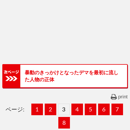
暴動のきっかけとなったデマを最初に流し
た人物の正体
print
ページ:
固
1
固
2
,
固
3
,
固
4
,
固
5
,
固
6
,
固
7
,
定
定
定
定
定
定
定
固
8