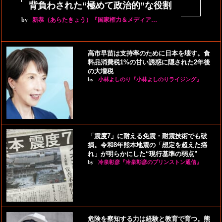
背負わされた“極めて政治的”な役割
by
新恭（あらたきょう）『国家権力＆メディア…
高市早苗は支持率のために日本を壊す。食
料品消費税1%の甘い誘惑に隠された2年後
の大増税
by
小林よしのり『小林よしのりライジング』
「震度7」に耐える免震・耐震技術でも破
損。令和8年熊本地震の「想定を超えた揺
れ」が明らかにした“現行基準の弱点”
by
冷泉彰彦『冷泉彰彦のプリンストン通信』
危険を察知する力は経験と教育で育つ。熊