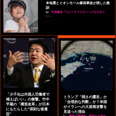
本地震とイオンモール爆発事故が残した教
訓
by
引地達也『ジャーナリスティックなやさし
い…
「少子化は外国人労働者で
トランプ「弱さの露呈」か
補えばいい」の衝撃。竹中
「合理的な判断」か？米国
平蔵の「構造改革」が日本
がイランへの大規模攻撃を
にもたらした“深刻な後遺
見送った理由
症”
by
最後の調停官 島田久仁彦の