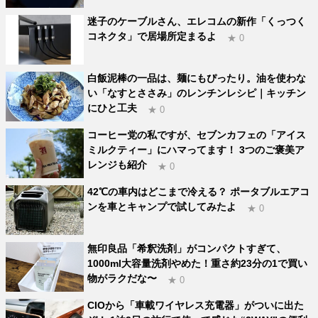
迷子のケーブルさん、エレコムの新作「くっつく
コネクタ」で居場所定まるよ
★ 0
白飯泥棒の一品は、麺にもぴったり。油を使わな
い「なすとささみ」のレンチンレシピ｜キッチン
にひと工夫
★ 0
コーヒー党の私ですが、セブンカフェの「アイス
ミルクティー」にハマってます！ 3つのご褒美ア
レンジも紹介
★ 0
42℃の車内はどこまで冷える？ ポータブルエアコ
ンを車とキャンプで試してみたよ
★ 0
無印良品「希釈洗剤」がコンパクトすぎて、
1000ml大容量洗剤やめた！重さ約23分の1で買い
物がラクだな〜
★ 0
CIOから「車載ワイヤレス充電器」がついに出た