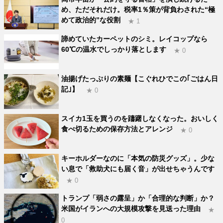
め、ただそれだけ。税率1％策が背負わされた“極
めて政治的”な役割
★ 1
諦めていたカーペットのシミ。レイコップなら
60℃の温水でしっかり落とします
★ 0
油揚げたっぷりの素麺【こぐれひでこの｢ごはん日
記｣】
★ 0
スイカ1玉を買うのを躊躇しなくなった。おいしく
食べ切るための保存方法とアレンジ
★ 0
キーホルダーなのに「本気の防災グッズ」。少な
い息で「救助犬にも届く音」が出せちゃうんです
★ 0
トランプ「弱さの露呈」か「合理的な判断」か？
米国がイランへの大規模攻撃を見送った理由
★
0