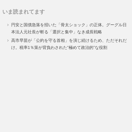
ペ
ペ
ペ
ペ
ペ
ペ
ペ
定
いま読まれてます
ー
ー
ー
ー
ー
ー
ー
ペ
円安と国債急落を招いた「骨太ショック」の正体。グーグル日
ジ
ジ
ジ
ジ
ジ
ジ
ジ
ー
本法人元社長が斬る「選択と集中」なき成長戦略
ジ
高市早苗が「公約を守る首相」を演じ続けるため、ただそれだ
け。税率1％策が背負わされた“極めて政治的”な役割