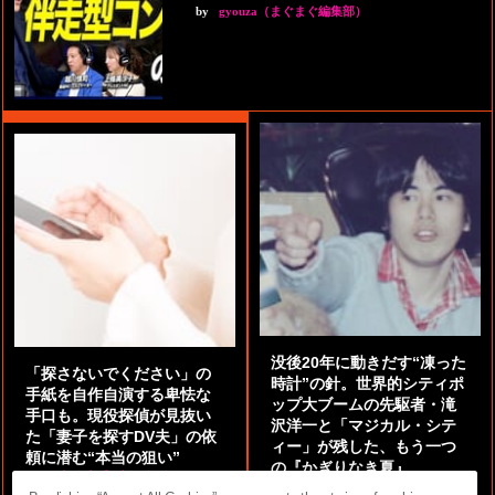
by
gyouza（まぐまぐ編集部）
没後20年に動きだす“凍った
「探さないでください」の
時計”の針。世界的シティポ
手紙を自作自演する卑怯な
ップ大ブームの先駆者・滝
手口も。現役探偵が見抜い
沢洋一と「マジカル・シテ
た「妻子を探すDV夫」の依
ィー」が残した、もう一つ
頼に潜む“本当の狙い”
の『かぎりなき夏』
by
阿部泰尚『伝説の探偵』
by
都鳥 流星