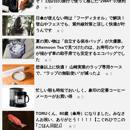
ぞ！ 1泊2日の旅行で使って感じた“2WAY”の便利
さ
★ 0
日傘が使えない時は「フーディタオル」で解決！
登山やフェスでも、紫外線対策と涼しく快適が叶
うんです
★ 0
夏の買い物は「自立する保冷バッグ」が大優勝。
Afternoon Teaで見つけたのは、お寿司のパック
が傾かず車の助手席でも安定するエコバッグでし
た
★ 0
想像以上に快適！ 山崎実業のラップ専用ケース
で、“ラップの無駄使い”が減ったよ
★ 0
忙しい朝も時短でおいしく。象印の定番コーヒー
メーカーがお買い得
★ 0
TORUくん、80歳（傘寿）になりました。みなさ
んお祝い、ありがとう！！！！【こぐれひでこの
｢ごはん日記｣】
★ 0