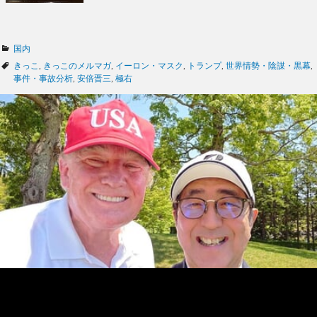
カ
国内
テ
タ
きっこ
,
きっこのメルマガ
,
イーロン・マスク
,
トランプ
,
世界情勢・陰謀・黒幕
,
ゴ
グ
事件・事故分析
,
安倍晋三
,
極右
リ
ー