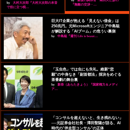
by
大村大次郎『大村大次郎の本音
『無敵の交渉・…
で役に立つ税…
巨大IT企業が抱える「見えない借金」は
250兆円。元Microsoftエンジニア中島聡
が解説する「AIブーム」の危うい裏側
by
中島聡『週刊 Life is beaut…
「玉虫色」では虫にも失礼。維新“悲
願”の中身なき「副首都法」採決をめぐる
茶番劇の舞台裏
by
新恭（あらたきょう）『国家権力＆メディ
ア…
「コンサルを超えないと、生き残れない」
──元証券会社社長・澤田聖陽が語る、AI
時代の"伴走型コンサル"の正体