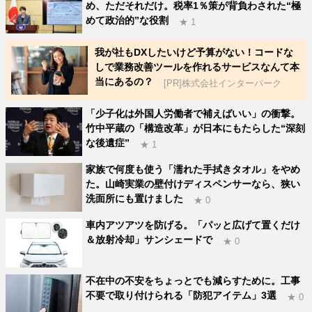
め、ただそれだけ。税率1％策が背負わされた“極
めて政治的”な役割
★ 1
我が社もDXしたいけど予算がない！コードな
しで業務改善ツールを作れるサービスなんて本
当にあるの？
[PR]株式会社インターパーク
「少子化は外国人労働者で補えばいい」の衝撃。
竹中平蔵の「構造改革」が日本にもたらした“深刻
な後遺症”
★ 1
家族で何度も使う「濡れた手拭きタオル」をやめ
た。山崎実業の壁付けディスペンサーなら、狭い
洗面所にも置けました
★ 0
車内アツアツを防げる。「パッと広げて置くだけ
＆放射冷却」サンシェードで
★ 0
不在中の不安をちょっとでも減らすために。工事
不要で取り付けられる「防犯アイテム」3選
★ 0