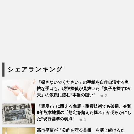
シェアランキング
「探さないでください」の手紙を自作自演する卑
怯な手口も。現役探偵が見抜いた「妻子を探すDV
夫」の依頼に潜む“本当の狙い”
★ 2
「震度7」に耐える免震・耐震技術でも破損。令和
8年熊本地震の「想定を超えた揺れ」が明らかにし
た“現行基準の弱点”
★ 1
高市早苗が「公約を守る首相」を演じ続けるた