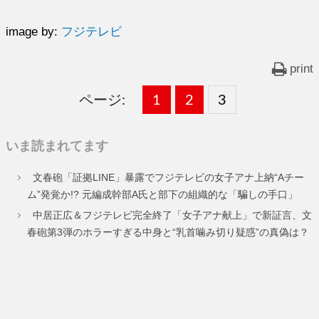
image by:
フジテレビ
print
ページ:
固
1
固
2
,
固
3
,
定
定
定
いま読まれてます
ペ
ペ
ペ
文春砲「証拠LINE」暴露でフジテレビの女子アナ上納“Aチー
ー
ー
ー
ム”発覚か!? 元編成幹部A氏と部下の組織的な「騙しの手口」
ジ
ジ
ジ
中居正広＆フジテレビ完全終了「女子アナ献上」で新証言、文
春砲第3弾のホラーすぎる中身と“乳首噛み切り疑惑”の真偽は？