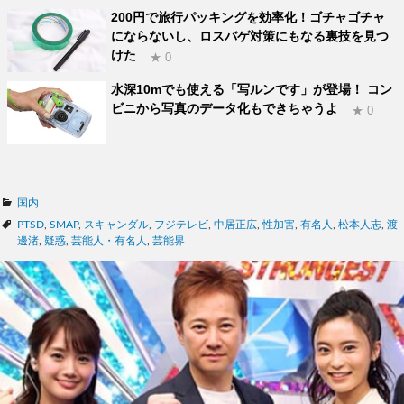
200円で旅行パッキングを効率化！ゴチャゴチャ
にならないし、ロスバゲ対策にもなる裏技を見つ
けた
★ 0
水深10mでも使える「写ルンです」が登場！ コン
ビニから写真のデータ化もできちゃうよ
★ 0
カ
国内
テ
タ
PTSD
,
SMAP
,
スキャンダル
,
フジテレビ
,
中居正広
,
性加害
,
有名人
,
松本人志
,
渡
ゴ
グ
邊渚
,
疑惑
,
芸能人・有名人
,
芸能界
リ
ー