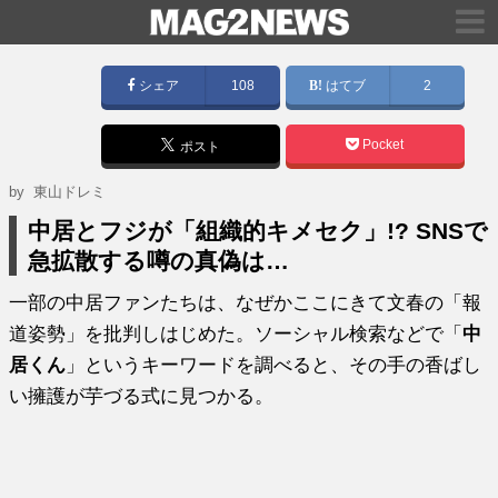
シェア
108
はてブ
2
Pocket
ポスト
by 東山ドレミ
中居とフジが「組織的キメセク」!? SNSで
急拡散する噂の真偽は…
一部の中居ファンたちは、なぜかここにきて文春の「報
道姿勢」を批判しはじめた。ソーシャル検索などで「
中
居くん
」というキーワードを調べると、その手の香ばし
い擁護が芋づる式に見つかる。