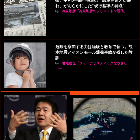
損。令和8年熊本地震の「想定を超えた揺
れ」が明らかにした“現行基準の弱点”
by
冷泉彰彦『冷泉彰彦のプリンストン通信』
危険を察知する力は経験と教育で育つ。熊
本地震とイオンモール爆発事故が残した教
訓
by
引地達也『ジャーナリスティックなやさし
い…