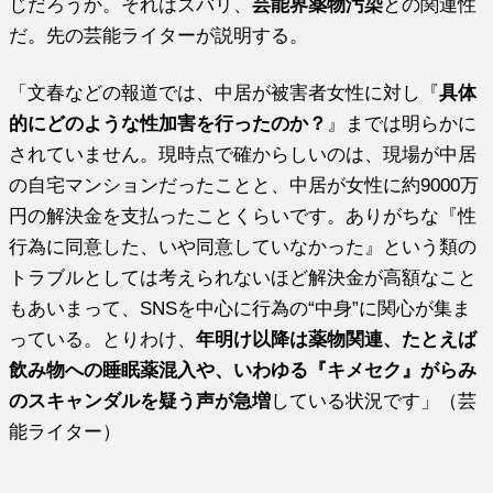
じだろうか。それはズバリ、
芸能界薬物汚染
との関連性
だ。先の芸能ライターが説明する。
「文春などの報道では、中居が被害者女性に対し『
具体
的にどのような性加害を行ったのか？
』までは明らかに
されていません。現時点で確からしいのは、現場が中居
の自宅マンションだったことと、中居が女性に約9000万
円の解決金を支払ったことくらいです。ありがちな『性
行為に同意した、いや同意していなかった』という類の
トラブルとしては考えられないほど解決金が高額なこと
もあいまって、SNSを中心に行為の“中身”に関心が集ま
っている。とりわけ、
年明け以降は薬物関連、たとえば
飲み物への睡眠薬混入や、いわゆる『キメセク』がらみ
のスキャンダルを疑う声が急増
している状況です」（芸
能ライター）