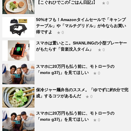
【こぐれひでこの｢ごはん日記｣】
★ 0
50%オフも！Amazonタイムセールで「キャンプ
テーブル」や「マルチグリドル」が今ならお買い
得ですよ
★ 0
スマホは置いとこ。SHANLINGの小型プレーヤー
がもたらす「音楽没入タイム」
★ 0
スマホに20万円も払う前に、モトローラの
「moto g37j」を見てほしい
★ 0
保冷ジャー麺弁当のススメ。「ゆでずに約5分で完
成」するコツがあるんだ
★ 0
スマホに20万円も払う前に、モトローラの
「moto g37j」を見てほしい
★ 0