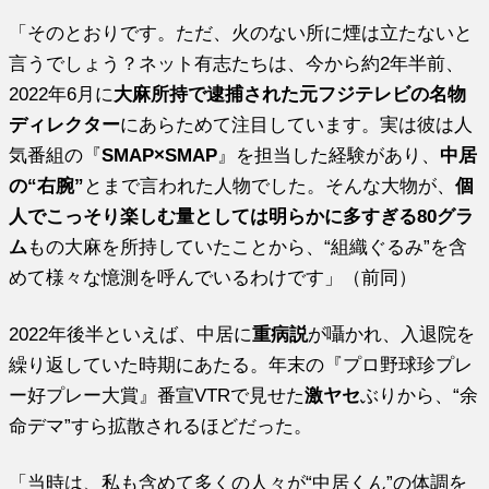
「そのとおりです。ただ、火のない所に煙は立たないと
言うでしょう？ネット有志たちは、今から約2年半前、
2022年6月に
大麻所持で逮捕された元フジテレビの名物
ディレクター
にあらためて注目しています。実は彼は人
気番組の『
SMAP×SMAP
』を担当した経験があり、
中居
の“右腕”
とまで言われた人物でした。そんな大物が、
個
人でこっそり楽しむ量としては明らかに多すぎる80グラ
ム
もの大麻を所持していたことから、“組織ぐるみ”を含
めて様々な憶測を呼んでいるわけです」（前同）
2022年後半といえば、中居に
重病説
が囁かれ、入退院を
繰り返していた時期にあたる。年末の『プロ野球珍プレ
ー好プレー大賞』番宣VTRで見せた
激ヤセ
ぶりから、“余
命デマ”すら拡散されるほどだった。
「当時は、私も含めて多くの人々が“中居くん”の体調を