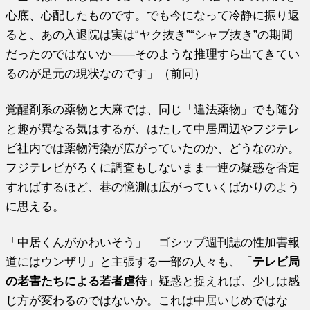
心底、心配したものです。でも今になって冷静に振り返
ると、あの入退院は実は“ヤク抜き”“シャブ抜き”の期間
だったのではないか――そのような推理すら出てきてい
るのが足元の現状なのです」（前同）
覚醒剤系の薬物と大麻では、同じ「違法薬物」でも随分
と趣が異なる気はするが、はたして中居周辺やフジテレ
ビ社内では薬物汚染が広がっていたのか、どうなのか。
フジテレビがろくに調査もしないまま一連の疑惑を否定
すればするほど、巷の憶測は広がっていくばかりのよう
に思える。
「中居くんがかわいそう」「ゴシップ週刊誌の性加害報
道にはウンザリ」と主張する一部の人々も、「
テレビ局
の老害たちによる若者虐待
」疑惑と捉えれば、少しは感
じ方が変わるのではないか。これは中居いじめではな