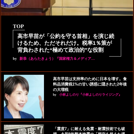
TOP
高市早苗が「公約を守る首相」を演じ続
けるため、ただそれだけ。税率1％策が
背負わされた“極めて政治的”な役割
by
新恭（あらたきょう）『国家権力＆メディア…
高市早苗は支持率のために日本を壊す。食
料品消費税1%の甘い誘惑に隠された2年後
の大増税
by
小林よしのり『小林よしのりライジング』
「震度7」に耐える免震・耐震技術でも破