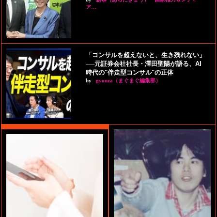
ア…
「コンサルを超えないと、生き残れない」
──元証券会社社長・澤田聖陽が語る、AI
時代の"伴走型コンサル"の正体
by
gyouza（まぐまぐ編集部）