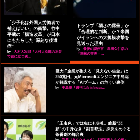
「少子化は外国人労働者で
トランプ「弱さの露呈」か
補えばいい」の衝撃。竹中
「合理的な判断」か？米国
平蔵の「構造改革」が日本
がイランへの大規模攻撃を
にもたらした“深刻な後遺
見送った理由
症”
by
最後の調停官 島田久仁彦の
by
大村大次郎『大村大次郎の本音
『無敵の交渉・…
で役に立つ税…
巨大IT企業が抱える「見えない借金」は
250兆円。元Microsoftエンジニア中島聡
が解説する「AIブーム」の危うい裏側
by
中島聡『週刊 Life is beaut…
「玉虫色」では虫にも失礼。維新“悲
願”の中身なき「副首都法」採決をめぐる
茶番劇の舞台裏
by
新恭（あらたきょう）『国家権力＆メディ