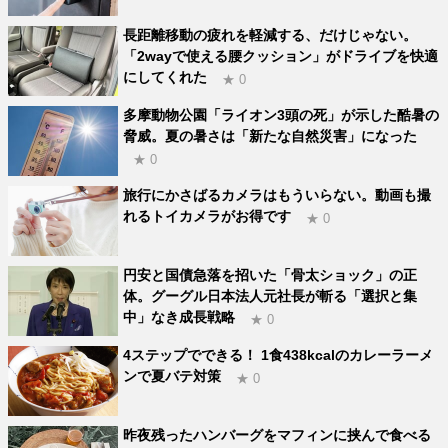
長距離移動の疲れを軽減する、だけじゃない。
「2wayで使える腰クッション」がドライブを快適
にしてくれた
★ 0
多摩動物公園「ライオン3頭の死」が示した酷暑の
脅威。夏の暑さは「新たな自然災害」になった
★ 0
旅行にかさばるカメラはもういらない。動画も撮
れるトイカメラがお得です
★ 0
円安と国債急落を招いた「骨太ショック」の正
体。グーグル日本法人元社長が斬る「選択と集
中」なき成長戦略
★ 0
4ステップでできる！ 1食438kcalのカレーラーメ
ンで夏バテ対策
★ 0
昨夜残ったハンバーグをマフィンに挟んで食べる