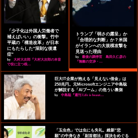
「少子化は外国人労働者で
トランプ「弱さの露呈」か
補えばいい」の衝撃。竹中
「合理的な判断」か？米国
平蔵の「構造改革」が日本
がイランへの大規模攻撃を
にもたらした“深刻な後遺
見送った理由
症”
by
最後の調停官 島田久仁彦の
by
大村大次郎『大村大次郎の本音
『無敵の交渉・…
で役に立つ税…
巨大IT企業が抱える「見えない借金」は
250兆円。元Microsoftエンジニア中島聡
が解説する「AIブーム」の危うい裏側
by
中島聡『週刊 Life is beaut…
「玉虫色」では虫にも失礼。維新“悲
願”の中身なき「副首都法」採決をめぐる