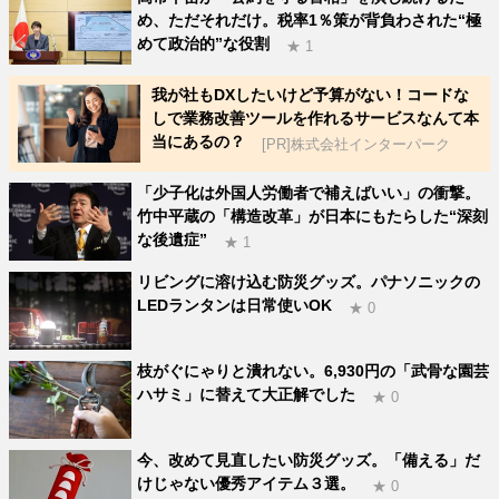
め、ただそれだけ。税率1％策が背負わされた“極
めて政治的”な役割
★ 1
我が社もDXしたいけど予算がない！コードな
しで業務改善ツールを作れるサービスなんて本
当にあるの？
[PR]株式会社インターパーク
「少子化は外国人労働者で補えばいい」の衝撃。
竹中平蔵の「構造改革」が日本にもたらした“深刻
な後遺症”
★ 1
リビングに溶け込む防災グッズ。パナソニックの
LEDランタンは日常使いOK
★ 0
枝がぐにゃりと潰れない。6,930円の「武骨な園芸
ハサミ」に替えて大正解でした
★ 0
今、改めて見直したい防災グッズ。「備える」だ
けじゃない優秀アイテム３選。
★ 0