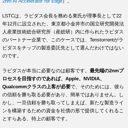
2nm AI Accelerator for Edge
）。
LSTCは、ラピダス会長を務める東氏が理事長として22
年12月に設立された、東京都小金井市の国立研究開発法
人産業技術総合研究所（産総研）内に作られたラピダス
のパートナー企業で、このケースでは、Tenstorrentがラ
ピダスをチップの製造委託先として選んだわけではない
のです。
ラピダスが本当に必要なのは顧客です。
最先端の2nmプ
ロセスを目指すのであれば、Apple、NVIDIA、
Qualcommクラスの上客が必要
で、そのためには、彼ら
の信頼を勝ち取る必要があり、簡単ではありません。し
かし、一旦信頼を勝ち取ってしまえば、新たな製造ライ
ンを構築するための資金を社債の形で提供してくれるこ
とすらある、特上の顧客です。