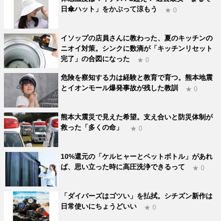
日傘ハット」をかぶって涼もう
★ 0
イソップの店員さんに教わった、夏のキッチンの
ニオイ対策。シンクに数滴が「キッチンリセット
完了」の合図になった
★ 0
危険を察知する力は経験と教育で育つ。熊本地震
とイオンモール爆発事故が残した教訓
★ 0
熊本大震災で見えた希望。支え合いと防災体制が
救った「多くの命」
★ 0
10%還元の「ケルヒャーとペットボトル」があれ
ば、思い立った時に高圧洗浄できるって
★ 0
「ダイバーズはゴツい」を払拭。シチズン新作は
日常使いにちょうどいい
★ 0