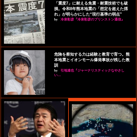
「震度7」に耐える免震・耐震技術でも破
損。令和8年熊本地震の「想定を超えた揺
れ」が明らかにした“現行基準の弱点”
by
冷泉彰彦『冷泉彰彦のプリンストン通信』
危険を察知する力は経験と教育で育つ。熊
本地震とイオンモール爆発事故が残した教
訓
by
引地達也『ジャーナリスティックなやさし
い…