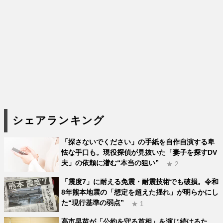
シェアランキング
「探さないでください」の手紙を自作自演する卑
怯な手口も。現役探偵が見抜いた「妻子を探すDV
夫」の依頼に潜む“本当の狙い”
★ 2
「震度7」に耐える免震・耐震技術でも破損。令和
8年熊本地震の「想定を超えた揺れ」が明らかにし
た“現行基準の弱点”
★ 1
高市早苗が「公約を守る首相」を演じ続けるた