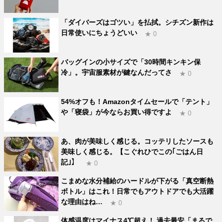
「ダイバーズはゴツい」を払拭。シチズン新作は
日常使いにちょうどいい
★ 0
バッグインの小サイズで「30時間キンキン保
冷」。宇宙服素材が鍵なんだってさ
★ 0
54%オフも！Amazonタイムセールで「テント」
や「寝袋」が今ならお買い得ですよ
★ 0
あ、肉が美味しく感じる。コッテリしたソースも
美味しく感じる。【こぐれひでこの｢ごはん日
記｣】
★ 0
こまめな水分補給のハードルが下がる「真空断熱
ボトル」はこれ！日常でもアウトドアでも大活躍
な理由はね…
★ 0
体感温度はマイナス4℃超え！ 過去最安「まるで