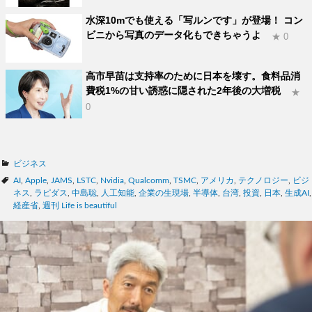
水深10mでも使える「写ルンです」が登場！ コン
ビニから写真のデータ化もできちゃうよ
★ 0
高市早苗は支持率のために日本を壊す。食料品消
費税1%の甘い誘惑に隠された2年後の大増税
★
0
カ
ビジネス
テ
タ
AI
,
Apple
,
JAMS
,
LSTC
,
Nvidia
,
Qualcomm
,
TSMC
,
アメリカ
,
テクノロジー
,
ビジ
ゴ
グ
ネス
,
ラピダス
,
中島聡
,
人工知能
,
企業の生現場
,
半導体
,
台湾
,
投資
,
日本
,
生成AI
,
リ
経産省
,
週刊 Life is beautiful
ー