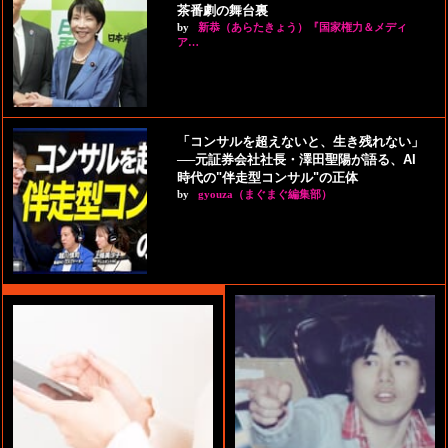
茶番劇の舞台裏
by
新恭（あらたきょう）『国家権力＆メディ
ア…
「コンサルを超えないと、生き残れない」
──元証券会社社長・澤田聖陽が語る、AI
時代の"伴走型コンサル"の正体
by
gyouza（まぐまぐ編集部）