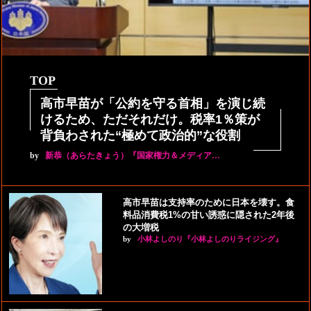
TOP
高市早苗が「公約を守る首相」を演じ続
けるため、ただそれだけ。税率1％策が
背負わされた“極めて政治的”な役割
by
新恭（あらたきょう）『国家権力＆メディア…
高市早苗は支持率のために日本を壊す。食
料品消費税1%の甘い誘惑に隠された2年後
の大増税
by
小林よしのり『小林よしのりライジング』