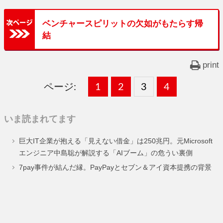
ベンチャースピリットの欠如がもたらす帰
結
print
ページ:
固
1
固
2
,
固
3
,
固
4
,
定
定
定
定
いま読まれてます
ペ
ペ
ペ
ペ
巨大IT企業が抱える「見えない借金」は250兆円。元Microsoft
ー
ー
ー
ー
エンジニア中島聡が解説する「AIブーム」の危うい裏側
ジ
ジ
ジ
ジ
7pay事件が結んだ縁。PayPayとセブン＆アイ資本提携の背景