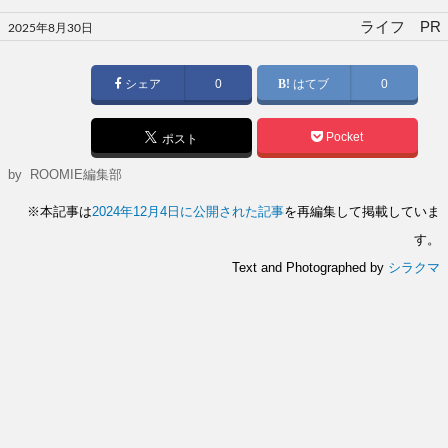
投
ライフ PR
2025年8月30日
稿
日:
シェア
0
はてブ
0
Pocket
ポスト
by
ROOMIE編集部
※本記事は
2024年12月4日に公開された記事
を再編集して掲載していま
す。
Text and Photographed by
シラクマ