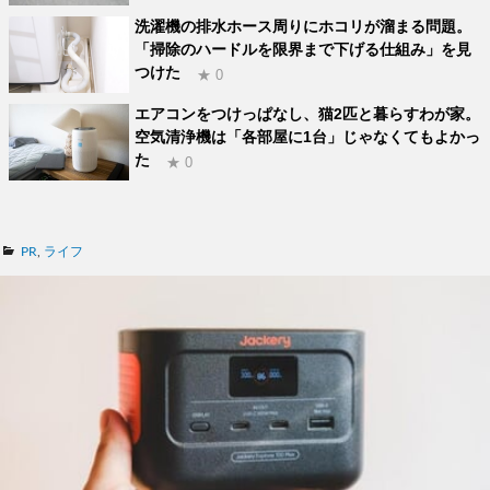
洗濯機の排水ホース周りにホコリが溜まる問題。
「掃除のハードルを限界まで下げる仕組み」を見
つけた
★ 0
エアコンをつけっぱなし、猫2匹と暮らすわが家。
空気清浄機は「各部屋に1台」じゃなくてもよかっ
た
★ 0
カ
PR
,
ライフ
テ
ゴ
リ
ー