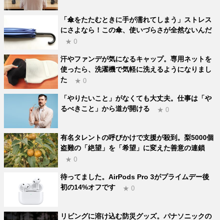
「傘をたたむときに手が濡れてしまう」ストレス
にさよなら！この傘、使いづらさが全然ないんだ
★ 0
汗やファンデが気になるキャップ。専用ネットを
使ったら、洗濯機で気軽に洗えるようになりまし
た
★ 0
「やりたいこと」がなくても大丈夫。仕事は「や
るべきこと」から道が開ける
★ 0
有名タレントの呼びかけで支援が殺到。梨5000個
盗難の「絶望」を「希望」に変えた善意の連鎖
★ 0
待ってました。AirPods Pro 3がプライムデー後
初の14%オフです
★ 0
リビングに溶け込む防災グッズ。パナソニックの