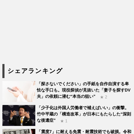
シェアランキング
「探さないでください」の手紙を自作自演する卑
怯な手口も。現役探偵が見抜いた「妻子を探すDV
夫」の依頼に潜む“本当の狙い”
★ 2
「少子化は外国人労働者で補えばいい」の衝撃。
竹中平蔵の「構造改革」が日本にもたらした“深刻
な後遺症”
★ 1
「震度7」に耐える免震・耐震技術でも破損。令和