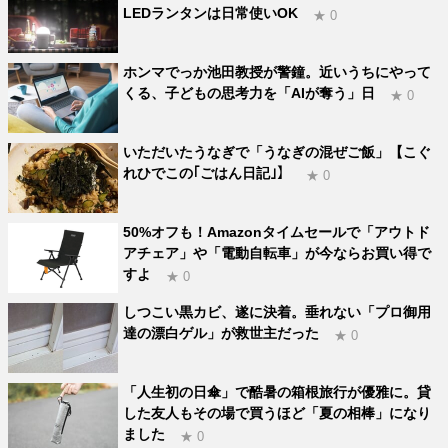
LEDランタンは日常使いOK
★ 0
ホンマでっか池田教授が警鐘。近いうちにやって
くる、子どもの思考力を「AIが奪う」日
★ 0
いただいたうなぎで「うなぎの混ぜご飯」【こぐ
れひでこの｢ごはん日記｣】
★ 0
50%オフも！Amazonタイムセールで「アウトド
アチェア」や「電動自転車」が今ならお買い得で
すよ
★ 0
しつこい黒カビ、遂に決着。垂れない「プロ御用
達の漂白ゲル」が救世主だった
★ 0
「人生初の日傘」で酷暑の箱根旅行が優雅に。貸
した友人もその場で買うほど「夏の相棒」になり
ました
★ 0