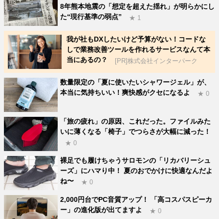
8年熊本地震の「想定を超えた揺れ」が明らかにし
た“現行基準の弱点”
★ 1
我が社もDXしたいけど予算がない！コードな
しで業務改善ツールを作れるサービスなんて本
当にあるの？
[PR]株式会社インターパーク
数量限定の「夏に使いたいシャワージェル」が、
本当に気持ちいい！爽快感がクセになるよ
★ 0
「旅の疲れ」の原因、これだった。ファイルみた
いに薄くなる「椅子」でつらさが大幅に減った！
★ 0
裸足でも履けちゃうサロモンの「リカバリーシュ
ーズ」にハマり中！ 夏のおでかけに快適なんだよ
ね〜
★ 0
2,000円台でPC音質アップ！ 「高コスパスピーカ
ー」の進化版が出てますよ
★ 0