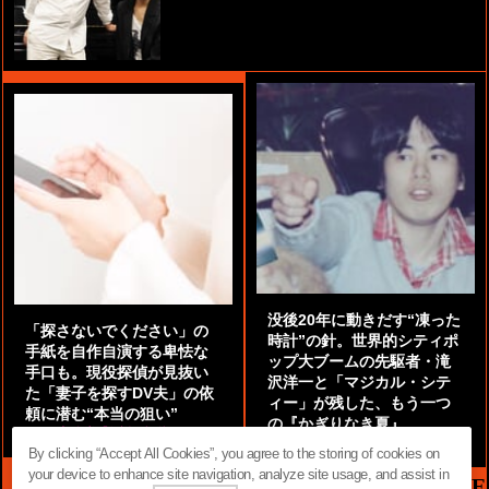
没後20年に動きだす“凍った
「探さないでください」の
時計”の針。世界的シティポ
手紙を自作自演する卑怯な
ップ大ブームの先駆者・滝
手口も。現役探偵が見抜い
沢洋一と「マジカル・シテ
た「妻子を探すDV夫」の依
ィー」が残した、もう一つ
頼に潜む“本当の狙い”
の『かぎりなき夏』
by
阿部泰尚『伝説の探偵』
by
都鳥 流星
By clicking “Accept All Cookies”, you agree to the storing of cookies on
your device to enhance site navigation, analyze site usage, and assist in
MAG2 NEWS HEADLINE