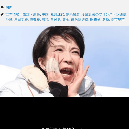
カ
国内
テ
タ
世界情勢・陰謀・黒幕
,
中国
,
丸川珠代
,
冷泉彰彦
,
冷泉彰彦のプリンストン通信
,
ゴ
グ
台湾
,
岸田文雄
,
消費税
,
減税
,
自民党
,
裏金
,
解散総選挙
,
財務省
,
選挙
,
高市早苗
リ
ー