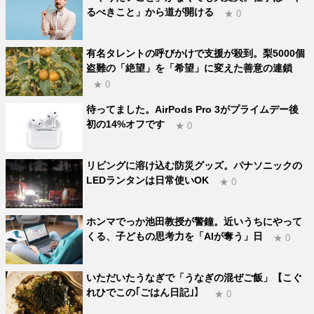
るべきこと」から道が開ける
★ 0
有名タレントの呼びかけで支援が殺到。梨5000個
盗難の「絶望」を「希望」に変えた善意の連鎖
★ 0
待ってました。AirPods Pro 3がプライムデー後
初の14%オフです
★ 0
リビングに溶け込む防災グッズ。パナソニックの
LEDランタンは日常使いOK
★ 0
ホンマでっか池田教授が警鐘。近いうちにやって
くる、子どもの思考力を「AIが奪う」日
★ 0
いただいたうなぎで「うなぎの混ぜご飯」【こぐ
れひでこの｢ごはん日記｣】
★ 0