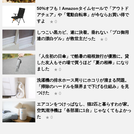
50%オフも！Amazonタイムセールで「アウトド
アチェア」や「電動自転車」が今ならお買い得で
すよ
★ 0
しつこい黒カビ、遂に決着。垂れない「プロ御用
達の漂白ゲル」が救世主だった
★ 0
「人生初の日傘」で酷暑の箱根旅行が優雅に。貸
した友人もその場で買うほど「夏の相棒」になり
ました
★ 0
洗濯機の排水ホース周りにホコリが溜まる問題。
「掃除のハードルを限界まで下げる仕組み」を見
つけた
★ 0
エアコンをつけっぱなし、猫2匹と暮らすわが家。
空気清浄機は「各部屋に1台」じゃなくてもよかっ
た
★ 0