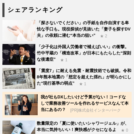
シェアランキング
「探さないでください」の手紙を自作自演する卑
怯な手口も。現役探偵が見抜いた「妻子を探すDV
夫」の依頼に潜む“本当の狙い”
★ 2
「少子化は外国人労働者で補えばいい」の衝撃。
竹中平蔵の「構造改革」が日本にもたらした“深刻
な後遺症”
★ 1
「震度7」に耐える免震・耐震技術でも破損。令和
8年熊本地震の「想定を超えた揺れ」が明らかにし
た“現行基準の弱点”
★ 1
我が社もDXしたいけど予算がない！コードな
しで業務改善ツールを作れるサービスなんて本
当にあるの？
[PR]株式会社インターパーク
数量限定の「夏に使いたいシャワージェル」が、
本当に気持ちいい！爽快感がクセになるよ
★ 0