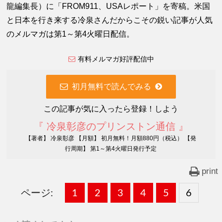
龍編集長）に「FROM911、USAレポート」を寄稿。米国
と日本を行き来する冷泉さんだからこその鋭い記事が人気
のメルマガは第1～第4火曜日配信。
有料メルマガ好評配信中
初月無料で読んでみる
この記事が気に入ったら登録！しよう
『 冷泉彰彦のプリンストン通信 』
【著者】 冷泉彰彦 【月額】 初月無料！月額880円（税込） 【発
行周期】 第1～第4火曜日発行予定
print
ページ:
固
1
固
2
,
固
3
,
固
4
,
固
5
,
固
6
,
定
定
定
定
定
定