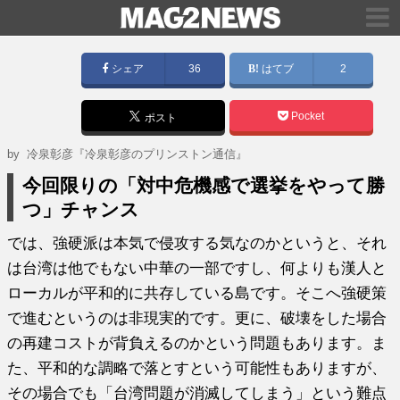
シェア
36
はてブ
2
Pocket
ポスト
by
冷泉彰彦『冷泉彰彦のプリンストン通信』
今回限りの「対中危機感で選挙をやって勝
つ」チャンス
では、強硬派は本気で侵攻する気なのかというと、それ
は台湾は他でもない中華の一部ですし、何よりも漢人と
ローカルが平和的に共存している島です。そこへ強硬策
で進むというのは非現実的です。更に、破壊をした場合
の再建コストが背負えるのかという問題もあります。ま
た、平和的な調略で落とすという可能性もありますが、
その場合でも「台湾問題が消滅してしまう」という難点