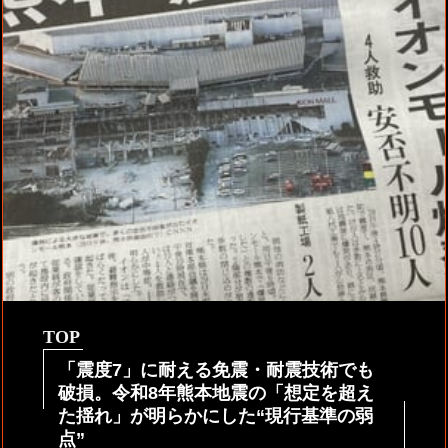
TOP
「震度7」に耐える免震・耐震技術でも
破損。令和8年熊本地震の「想定を超え
た揺れ」が明らかにした“現行基準の弱
点”