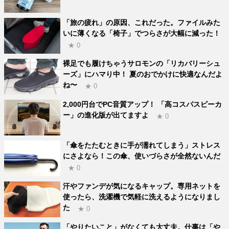
「旅の疲れ」の原因、これだった。ファイルみた
いに薄くなる「椅子」でつらさが大幅に減った！
★ 0
裸足でも履けちゃうサロモンの「リカバリーシュ
ーズ」にハマり中！ 夏のおでかけに快適なんだよ
ね〜
★ 0
2,000円台でPC音質アップ！ 「高コスパスピーカ
ー」の進化版が出てますよ
★ 0
「傘をたたむときに手が濡れてしまう」ストレス
にさよなら！この傘、使いづらさが全然ないんだ
★ 0
汗やファンデが気になるキャップ。専用ネットを
使ったら、洗濯機で気軽に洗えるようになりまし
た
★ 0
「やりたいこと」がなくても大丈夫。仕事は「や