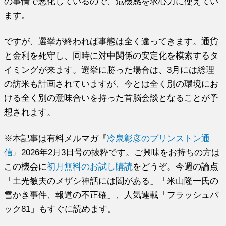
の事情で悪化しているので、危機感を求心力に使えてい
ます。
ですが、選挙が終われば事態は全く違ってきます。通貨
と金利を死守し、同時に対中関係の安定化を模索するタ
イミングが来ます。選挙に勝った場合は、3月には総理
の訪米も計画されていますが、今とは全く別の環境にお
ける全く別の意味合いを持った首脳会談となることが予
想されます。
※本記事は有料メルマガ『
冷泉彰彦のプリンストン通
信
』2026年2月3日号の抜粋です。ご興味をお持ちの方は
この機会に
初月無料のお試し購読
をどうぞ。今週の論点
「土光敏夫のメザシ神話には闇がある」「米山隆一氏の
雪かき事件、報道の不正確」、人気連載「フラッシュバ
ック81」もすぐに読めます。