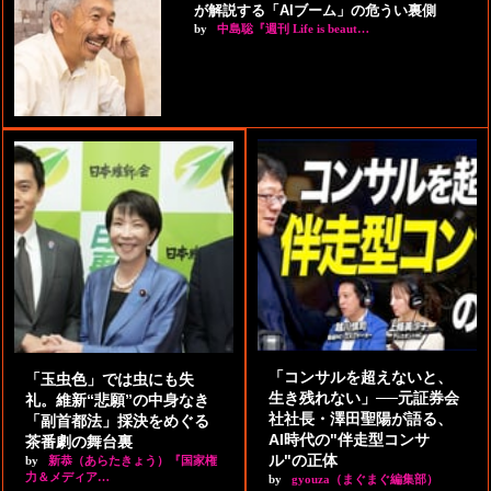
が解説する「AIブーム」の危うい裏側
by
中島聡『週刊 Life is beaut…
「コンサルを超えないと、
「玉虫色」では虫にも失
生き残れない」──元証券会
礼。維新“悲願”の中身なき
社社長・澤田聖陽が語る、
「副首都法」採決をめぐる
AI時代の"伴走型コンサ
茶番劇の舞台裏
ル"の正体
by
新恭（あらたきょう）『国家権
力＆メディア…
by
gyouza（まぐまぐ編集部）