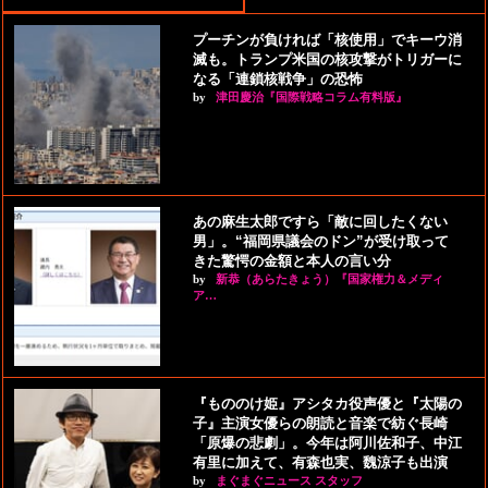
プーチンが負ければ「核使用」でキーウ消
滅も。トランプ米国の核攻撃がトリガーに
なる「連鎖核戦争」の恐怖
by
津田慶治『国際戦略コラム有料版』
あの麻生太郎ですら「敵に回したくない
男」。“福岡県議会のドン”が受け取って
きた驚愕の金額と本人の言い分
by
新恭（あらたきょう）『国家権力＆メディ
ア…
『もののけ姫』アシタカ役声優と『太陽の
子』主演女優らの朗読と音楽で紡ぐ長崎
「原爆の悲劇」。今年は阿川佐和子、中江
有里に加えて、有森也実、魏涼子も出演
by
まぐまぐニュース スタッフ