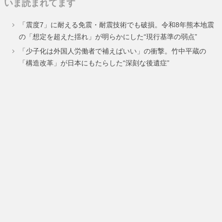
いま読まれてます
ペ
ペ
ペ
ペ
ペ
ペ
「震度7」に耐える免震・耐震技術でも破損。令和8年熊本地震
ー
ー
ー
ー
ー
ー
の「想定を超えた揺れ」が明らかにした“現行基準の弱点”
ジ
ジ
ジ
ジ
ジ
ジ
「少子化は外国人労働者で補えばいい」の衝撃。竹中平蔵の
「構造改革」が日本にもたらした“深刻な後遺症”