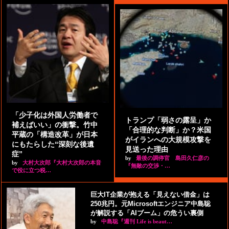
「少子化は外国人労働者で
トランプ「弱さの露呈」か
補えばいい」の衝撃。竹中
「合理的な判断」か？米国
平蔵の「構造改革」が日本
がイランへの大規模攻撃を
にもたらした“深刻な後遺
見送った理由
症”
by
最後の調停官 島田久仁彦の
by
大村大次郎『大村大次郎の本音
『無敵の交渉・…
で役に立つ税…
巨大IT企業が抱える「見えない借金」は
250兆円。元Microsoftエンジニア中島聡
が解説する「AIブーム」の危うい裏側
by
中島聡『週刊 Life is beaut…