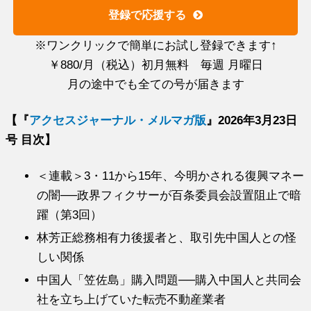
登録で応援する
※ワンクリックで簡単にお試し登録できます↑
￥880/月（税込）初月無料 毎週 月曜日
月の途中でも全ての号が届きます
【『
アクセスジャーナル・メルマガ版
』2026年3月23日
号 目次】
＜連載＞3・11から15年、今明かされる復興マネー
の闇──政界フィクサーが百条委員会設置阻止で暗
躍（第3回）
林芳正総務相有力後援者と、取引先中国人との怪
しい関係
中国人「笠佐島」購入問題──購入中国人と共同会
社を立ち上げていた転売不動産業者