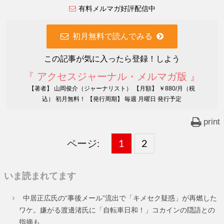
有料メルマガ好評配信中
初月無料で読んでみる
この記事が気に入ったら登録！しよう
『 アクセスジャーナル・メルマガ版 』
【著者】 山岡俊介（ジャーナリスト） 【月額】 ￥880/月（税
込） 初月無料！ 【発行周期】 毎週 月曜日 発行予定
print
ページ:
固
1
固
2
,
定
定
いま読まれてます
ペ
ペ
中居正広氏の“事後メール”流出で「キメセク疑惑」が再燃した
ー
ー
ワケ。嫌がる渡邊渚氏に「自転車日和！」コカインの隠語との
指摘も