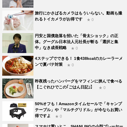
旅行にかさばるカメラはもういらない。動画も撮
れるトイカメラがお得です
★ 0
円安と国債急落を招いた「骨太ショック」の正
体。グーグル日本法人元社長が斬る「選択と集
中」なき成長戦略
★ 0
4ステップでできる！ 1食438kcalのカレーラーメ
ンで夏バテ対策
★ 0
昨夜残ったハンバーグをマフィンに挟んで食べる
【こぐれひでこの｢ごはん日記｣】
★ 0
50%オフも！Amazonタイムセールで「キャンプ
テーブル」や「マルチグリドル」が今ならお買い
得ですよ
★ 0
スマホは置いとこ。SHANLINGの小型プレーヤー