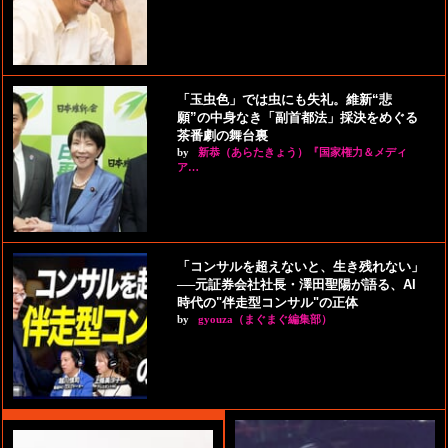
「玉虫色」では虫にも失礼。維新“悲
願”の中身なき「副首都法」採決をめぐる
茶番劇の舞台裏
by
新恭（あらたきょう）『国家権力＆メディ
ア…
「コンサルを超えないと、生き残れない」
──元証券会社社長・澤田聖陽が語る、AI
時代の"伴走型コンサル"の正体
by
gyouza（まぐまぐ編集部）