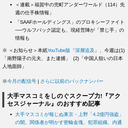
＜連載＞福賀中の兜町アンダーワールド（114）先
週の仕手株情報」
「SAAFホールディングス」のプロキシーファイト
──ウルフパック認定も、現経営陣が「禁じ手」の
情報も
※ ＜お知らせ＞本紙
YouTube版『深層追及』
、今週は(1)
「南野陽子の元夫、また逮捕」 (2)「中国人狙いの日本
人地面師」
※
今月の配信号
|
さらに以前のバックナンバー
大手マスコミをしのぐスクープ力!『アク
セスジャーナル』のおすすめ記事
大手マスコミが報じぬ東京・上野「4.2億円強盗」
の闇。関係者が明かす密輸金塊、犯罪組織、内通