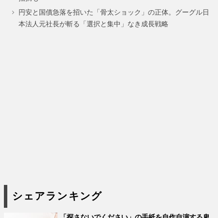
ジ
ジ
円安と国債急落を招いた「骨太ショック」の正体。グーグル日
本法人元社長が斬る「選択と集中」なき成長戦略
シェアランキング
「探さないでください」の手紙を自作自演する卑