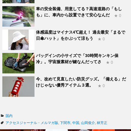
車の安全装備、用意してる？高速道路の「もし
も」に、車内から設置できて安心なんだ
★ 0
体感温度はマイナス4℃超え！ 過去最安「まるで
日傘ハット」をかぶって涼もう
★ 0
バッグインの小サイズで「30時間キンキン保
冷」。宇宙服素材が鍵なんだってさ
★ 0
今、改めて見直したい防災グッズ。「備える」だ
けじゃない優秀アイテム３選。
★ 0
カ
国内
テ
タ
アクセスジャーナル・メルマガ版
,
下関市
,
中国
,
山岡俊介
,
林芳正
ゴ
グ