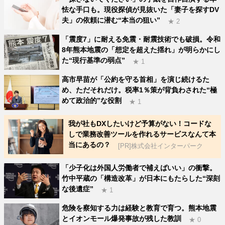
怯な手口も。現役探偵が見抜いた「妻子を探すDV
夫」の依頼に潜む“本当の狙い”
★ 2
「震度7」に耐える免震・耐震技術でも破損。令和
8年熊本地震の「想定を超えた揺れ」が明らかにし
た“現行基準の弱点”
★ 1
高市早苗が「公約を守る首相」を演じ続けるた
め、ただそれだけ。税率1％策が背負わされた“極
めて政治的”な役割
★ 1
我が社もDXしたいけど予算がない！コードな
しで業務改善ツールを作れるサービスなんて本
当にあるの？
[PR]株式会社インターパーク
「少子化は外国人労働者で補えばいい」の衝撃。
竹中平蔵の「構造改革」が日本にもたらした“深刻
な後遺症”
★ 1
危険を察知する力は経験と教育で育つ。熊本地震
とイオンモール爆発事故が残した教訓
★ 0