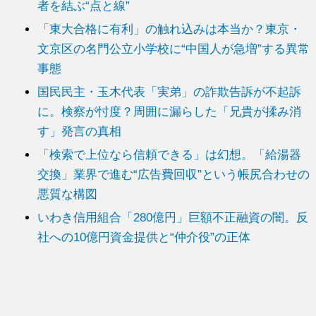
者を結ぶ“点と線”
「東大合格に有利」の触れ込みは本当か？東京・
文京区の名門公立小学校に“中国人が急増”する異常
事態
国民民主・玉木代表「実弟」の詐欺告訴が不起訴
に。検察が忖度？周囲に漏らした「兄貴が揉み消
す」発言の真相
「検索で上位なら信頼できる」は幻想。「給湯器
交換」業界で進む“広告費回収”という帳尻合わせの
悪質な構図
いわき信用組合「280億円」巨額不正融資の闇。反
社への10億円資金提供と“仲介役”の正体