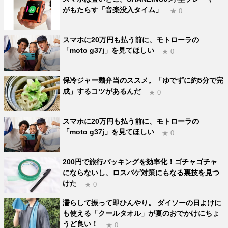
がもたらす「音楽没入タイム」
★ 0
スマホに20万円も払う前に、モトローラの
「moto g37j」を見てほしい
★ 0
保冷ジャー麺弁当のススメ。「ゆでずに約5分で完
成」するコツがあるんだ
★ 0
スマホに20万円も払う前に、モトローラの
「moto g37j」を見てほしい
★ 0
200円で旅行パッキングを効率化！ゴチャゴチャ
にならないし、ロスバゲ対策にもなる裏技を見つ
けた
★ 0
濡らして振って即ひんやり。 ダイソーの日よけに
も使える「クールタオル」が夏のおでかけにちょ
うど良い！
★ 0