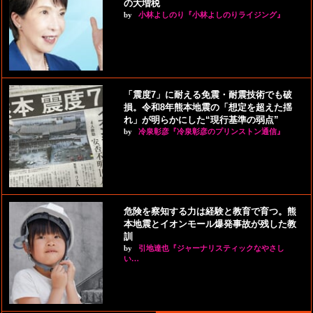
の大増税
by
小林よしのり『小林よしのりライジング』
「震度7」に耐える免震・耐震技術でも破
損。令和8年熊本地震の「想定を超えた揺
れ」が明らかにした“現行基準の弱点”
by
冷泉彰彦『冷泉彰彦のプリンストン通信』
危険を察知する力は経験と教育で育つ。熊
本地震とイオンモール爆発事故が残した教
訓
by
引地達也『ジャーナリスティックなやさし
い…