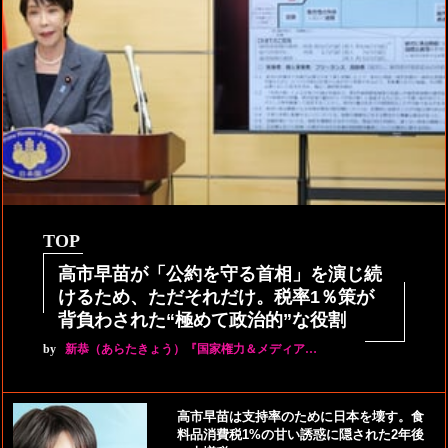
TOP
高市早苗が「公約を守る首相」を演じ続
けるため、ただそれだけ。税率1％策が
背負わされた“極めて政治的”な役割
by
新恭（あらたきょう）『国家権力＆メディア…
高市早苗は支持率のために日本を壊す。食
料品消費税1%の甘い誘惑に隠された2年後