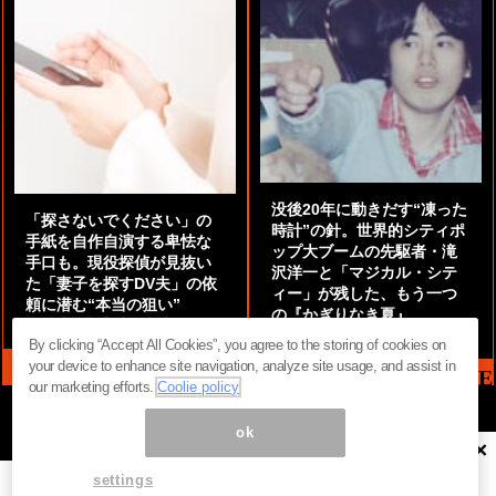
没後20年に動きだす“凍った
「探さないでください」の
時計”の針。世界的シティポ
手紙を自作自演する卑怯な
ップ大ブームの先駆者・滝
手口も。現役探偵が見抜い
沢洋一と「マジカル・シテ
た「妻子を探すDV夫」の依
ィー」が残した、もう一つ
頼に潜む“本当の狙い”
の『かぎりなき夏』
by
阿部泰尚『伝説の探偵』
by
都鳥 流星
By clicking “Accept All Cookies”, you agree to the storing of cookies on
your device to enhance site navigation, analyze site usage, and assist in
MAG2 NEWS HEADLINE
our marketing efforts.
Coolie policy
ok
×
ページ内の商標は全て商標権者に属します。無断転載を禁じます。 ©
まぐまぐ！
settings