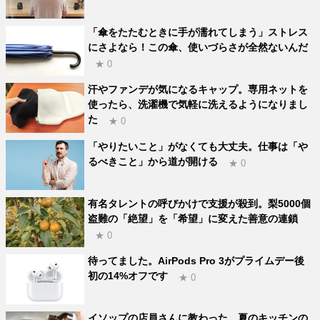
「傘をたたむときに手が濡れてしまう」ストレス
にさよなら！この傘、使いづらさが全然ないんだ
★ 0
汗やファンデが気になるキャップ。専用ネットを
使ったら、洗濯機で気軽に洗えるようになりまし
た
★ 0
「やりたいこと」がなくても大丈夫。仕事は「や
るべきこと」から道が開ける
★ 0
有名タレントの呼びかけで支援が殺到。梨5000個
盗難の「絶望」を「希望」に変えた善意の連鎖
★ 0
待ってました。AirPods Pro 3がプライムデー後
初の14%オフです
★ 0
イソップの店員さんに教わった、夏のキッチンの