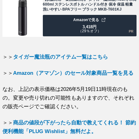
600ml ステンレスボトル ハンドル付き 保冷 保温 軽量
洗いやすい BPAフリー ブラック MKB-T601KJ
Amazonで見る
3,418
円
（29％オフ）
PR
＞＞
タイガー魔法瓶のアイテム一覧はこちら
＞＞
Amazon（アマゾン）のセール対象商品一覧を見る
なお、上記の表示価格は2026年5月19日11時現在のも
の。変更や売り切れの可能性もありますので、それぞれ
の販売ページでご確認ください。
＞＞
商品の値段が下がったら自動で教えてくれる！ 節約
便利機能「PLUG Wishlist」無料だよ。