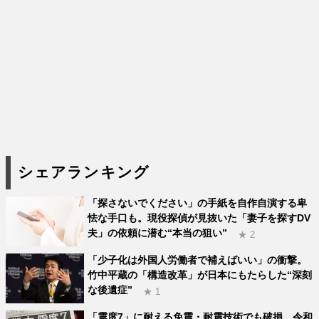
シェアランキング
「探さないでください」の手紙を自作自演する卑
怯な手口も。現役探偵が見抜いた「妻子を探すDV
夫」の依頼に潜む“本当の狙い”
★ 2
「少子化は外国人労働者で補えばいい」の衝撃。
竹中平蔵の「構造改革」が日本にもたらした“深刻
な後遺症”
★ 1
「震度7」に耐える免震・耐震技術でも破損。令和