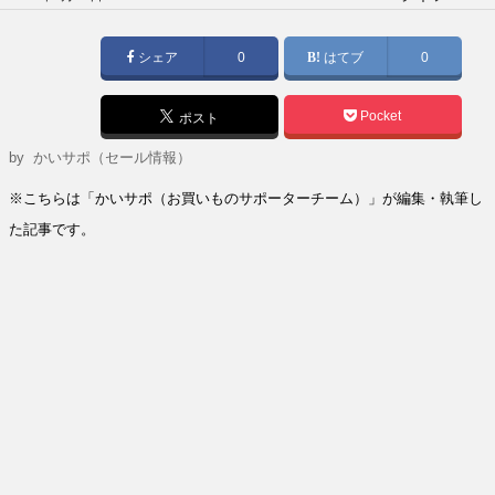
稿
日:
シェア
0
はてブ
0
Pocket
ポスト
by
かいサポ（セール情報）
※こちらは「かいサポ（お買いものサポーターチーム）」が編集・執筆し
た記事です。