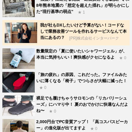
8年熊本地震の「想定を超えた揺れ」が明らかにし
た“現行基準の弱点”
★ 1
我が社もDXしたいけど予算がない！コードな
しで業務改善ツールを作れるサービスなんて本
当にあるの？
[PR]株式会社インターパーク
数量限定の「夏に使いたいシャワージェル」が、
本当に気持ちいい！爽快感がクセになるよ
★ 0
「旅の疲れ」の原因、これだった。ファイルみた
いに薄くなる「椅子」でつらさが大幅に減った！
★ 0
裸足でも履けちゃうサロモンの「リカバリーシュ
ーズ」にハマり中！ 夏のおでかけに快適なんだよ
ね〜
★ 0
2,000円台でPC音質アップ！ 「高コスパスピーカ
ー」の進化版が出てますよ
★ 0