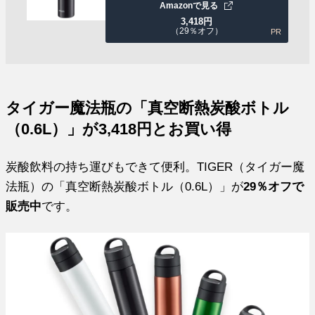
Amazonで見る
3,418
円
（29％オフ）
PR
タイガー魔法瓶の「真空断熱炭酸ボトル
（0.6L）」が3,418円とお買い得
炭酸飲料の持ち運びもできて便利。TIGER（タイガー魔
法瓶）の「真空断熱炭酸ボトル（0.6L）」が
29％オフで
販売中
です。