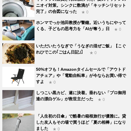
ニオイ対策。シンクに数滴が「キッチンリセット
完了」の合図になった
★ 0
ホンマでっか池田教授が警鐘。近いうちにやって
くる、子どもの思考力を「AIが奪う」日
★ 0
いただいたうなぎで「うなぎの混ぜご飯」【こぐ
れひでこの｢ごはん日記｣】
★ 0
50%オフも！Amazonタイムセールで「アウトド
アチェア」や「電動自転車」が今ならお買い得で
すよ
★ 0
しつこい黒カビ、遂に決着。垂れない「プロ御用
達の漂白ゲル」が救世主だった
★ 0
「人生初の日傘」で酷暑の箱根旅行が優雅に。貸
した友人もその場で買うほど「夏の相棒」になり
ました
★ 0