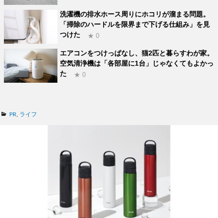
洗濯機の排水ホース周りにホコリが溜まる問題。
「掃除のハードルを限界まで下げる仕組み」を見
つけた
★ 0
エアコンをつけっぱなし、猫2匹と暮らすわが家。
空気清浄機は「各部屋に1台」じゃなくてもよかっ
た
★ 0
カ
PR
,
ライフ
テ
ゴ
リ
ー