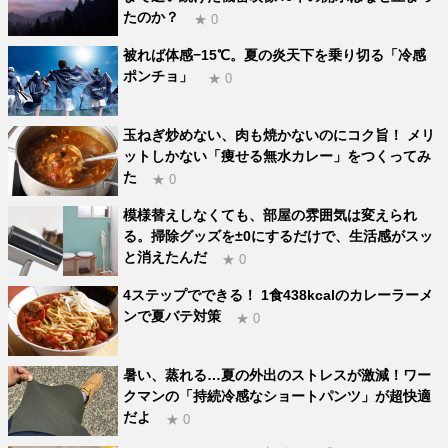
たのか？
★ 0
被れば体感−15℃。夏の炎天下を乗り切る「冷感
ポンチョ」
★ 0
玉ねぎ炒めない、肉も焼かないのにコク旨！ メリ
ットしかない「痩せる無水カレー」をつくってみ
た
★ 0
模様替えしなくても、部屋の雰囲気は変えられ
る。掃除グッズを±0にするだけで、生活感がスッ
と消えたんだ
★ 0
4ステップでできる！ 1食438kcalのカレーラーメ
ンで夏バテ対策
★ 0
暑い、蒸れる…夏の外出のストレスが激減！ワー
クマンの「持続冷感なショートパンツ」が超快適
だよ
★ 0