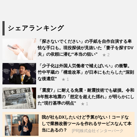
シェアランキング
「探さないでください」の手紙を自作自演する卑
怯な手口も。現役探偵が見抜いた「妻子を探すDV
夫」の依頼に潜む“本当の狙い”
★ 2
「少子化は外国人労働者で補えばいい」の衝撃。
竹中平蔵の「構造改革」が日本にもたらした“深刻
な後遺症”
★ 1
「震度7」に耐える免震・耐震技術でも破損。令和
8年熊本地震の「想定を超えた揺れ」が明らかにし
た“現行基準の弱点”
★ 1
我が社もDXしたいけど予算がない！コードな
しで業務改善ツールを作れるサービスなんて本
当にあるの？
[PR]株式会社インターパーク