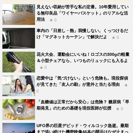
見えない収納が苦手な私の定番。10年愛用してい
る無印良品「ワイヤーバスケット」のリアルな活
用法
★ 0
車内の「日差し・熱」我慢しない。くっつけるだ
け「マグネットカーテン」で解決だよ
★ 0
花火大会、運動会にいいね！ロゴスの300gの軽量
＆小型チェアなら、いつものリュックにも入るよ
★ 0
恋愛中は「気づけない」という危険も。現役探偵
が見てきた「友人の勘」が意外と当たる理由
★
0
「血糖値は正常だから安心」は危険？ 糖尿病「早
期発見」のための基礎を現役医師が伝授
★ 0
UFO界の巨星デビッド・ウィルコック急逝。最期
まで追い続けた機密映像46本の開示はなぜ止まっ