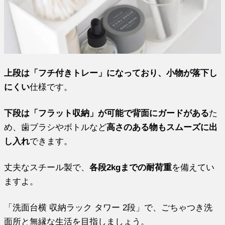
上段は「フチ付きトレー」になっており、小物が落下し
にくい
仕様です。
下段は「フラット収納」が可能で背面にガードがある
た
め、歯ブラシやボトルなど
高さのある物もスムーズに出
し入れ
できます。
丈夫なスチール製で、
各段2kgまでの耐荷重
を備えてい
ますよ。
「洗面台横 収納ラック タワー 2段」で、ごちゃつき洗
面所と無縁な生活を目指しましょう。