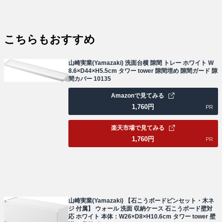
こちらもおすすめ
山崎実業(Yamazaki) 洗面台横 隙間 トレー ホワイト W
8.6×D44×H5.5cm タワー tower 隙間埋め 隙間ガード 隙
間カバー 10135
Amazonで見てみる
1,760
円
PR
楽天市場で見てみる
1,760
円
PR
山崎実業(Yamazaki) 【石こうボードピンセット・木ネ
ジ 付属】 ウォール 洗面 収納ケース 石こうボード壁対
応 ホワイト 本体：W26×D8×H10.6cm タワー tower 壁