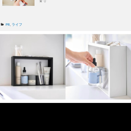
★ 0
カ
PR
,
ライフ
テ
ゴ
リ
ー