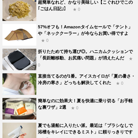
超簡単なれど、かなり美味しい【こぐれひでこの
｢ごはん日記｣】
★ 0
57%オフも！Amazonタイムセールで「テント」
や「ネッククーラー」が今ならお買い得ですよ
★ 0
折りたためて持ち運び◎。ハニカムクッションで
「長距離移動、お尻痛い問題」が消えたんだ
★
0
直接当てるのが1番。アイスカイロが「夏の暑さ・
冷房の寒さ」どっちも解決してくれた
★ 0
簡単なのに効果大！夏を快適に乗り切る「お手軽
な裏ワザ」2選
★ 0
夏でも湯船に入りたい派。最近は「ブラシなしで
浴槽をキレイにできるミスト」に頼りっきりです