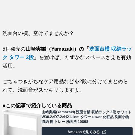
洗面台の横、空けてませんか？
5月発売の
山崎実業（Yamazaki）の「
洗面台横 収納ラッ
ク タワー 2段
」
を置けば、わずかなスペースさえも有効
活用。
ごちゃつきがちなケア用品などを2段に分けてまとめら
れて、洗面台がスッキリしますよ。
■この記事で紹介している商品
山崎実業(Yamazaki) 洗面台横 収納ラック 2段 ホワイト
W30.2×D7.2×H21.1cm タワー tower 化粧品 洗面小物
収納 棚 トレー 洗面所 10898
Amazonで見てみる