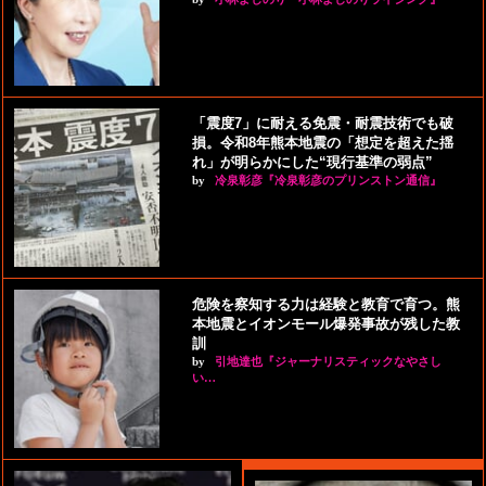
「震度7」に耐える免震・耐震技術でも破
損。令和8年熊本地震の「想定を超えた揺
れ」が明らかにした“現行基準の弱点”
by
冷泉彰彦『冷泉彰彦のプリンストン通信』
危険を察知する力は経験と教育で育つ。熊
本地震とイオンモール爆発事故が残した教
訓
by
引地達也『ジャーナリスティックなやさし
い…