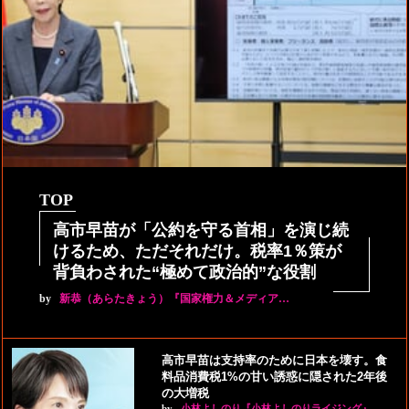
TOP
高市早苗が「公約を守る首相」を演じ続
けるため、ただそれだけ。税率1％策が
背負わされた“極めて政治的”な役割
by
新恭（あらたきょう）『国家権力＆メディア…
高市早苗は支持率のために日本を壊す。食
料品消費税1%の甘い誘惑に隠された2年後
の大増税
by
小林よしのり『小林よしのりライジング』