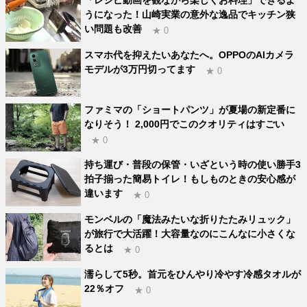
「レシピ動画を観ながら楽しくお料理」できるよ
うになった！山崎実業の意外な逸品でキッチン狭
い問題も改善
★ 0
スマホ代を抑えたいあなたへ。OPPOのAIカメラ
モデルが3万円切ってます
★ 0
ファミマの「ショートパンツ」が夏場の新定番に
なりそう！ 2,000円でこのクオリティはすごい
★ 0
持ち運び・普段の保管・いざという時の使い勝手3
拍子揃った簡易トイレ！もしものときの安心感が
違います
★ 0
モンベルの「魔法みたいな折りたたみリュック」
が旅行で大活躍！大容量なのにこんなに小さくな
るとは
★ 0
濡らして5秒。首元をひんやり冷やす冷感タオルが
22％オフ
★ 0