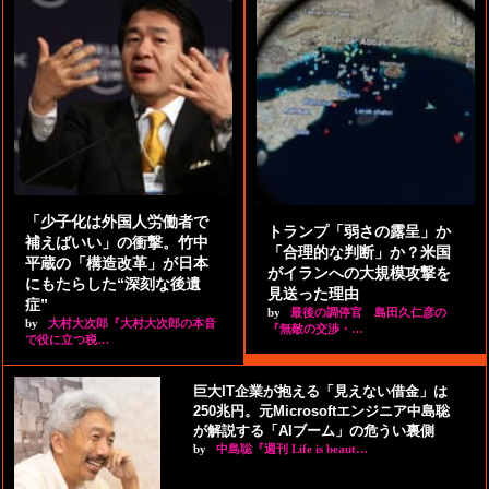
「少子化は外国人労働者で
トランプ「弱さの露呈」か
補えばいい」の衝撃。竹中
「合理的な判断」か？米国
平蔵の「構造改革」が日本
がイランへの大規模攻撃を
にもたらした“深刻な後遺
見送った理由
症”
by
最後の調停官 島田久仁彦の
by
大村大次郎『大村大次郎の本音
『無敵の交渉・…
で役に立つ税…
巨大IT企業が抱える「見えない借金」は
250兆円。元Microsoftエンジニア中島聡
が解説する「AIブーム」の危うい裏側
by
中島聡『週刊 Life is beaut…