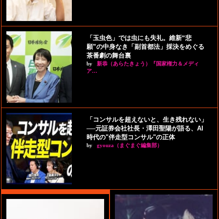
「玉虫色」では虫にも失礼。維新“悲
願”の中身なき「副首都法」採決をめぐる
茶番劇の舞台裏
by
新恭（あらたきょう）『国家権力＆メディ
ア…
「コンサルを超えないと、生き残れない」
──元証券会社社長・澤田聖陽が語る、AI
時代の"伴走型コンサル"の正体
by
gyouza（まぐまぐ編集部）