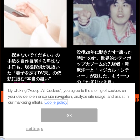
没後20年に動きだす“凍った
「探さないでください」の
時計”の針。世界的シティポ
手紙を自作自演する卑怯な
ップ大ブームの先駆者・滝
手口も。現役探偵が見抜い
沢洋一と「マジカル・シテ
た「妻子を探すDV夫」の依
ィー」が残した、もう一つ
頼に潜む“本当の狙い”
の『かぎりなき夏』
by
阿部泰尚『伝説の探偵』
by
都鳥 流星
By clicking “Accept All Cookies”, you agree to the storing of cookies on
your device to enhance site navigation, analyze site usage, and assist in
MAG2 NEWS HEADLINE
our marketing efforts.
Coolie policy
ok
ページ内の商標は全て商標権者に属します。無断転載を禁じます。 ©
まぐまぐ！
settings