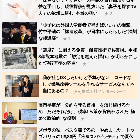
「探さないでください」の手紙を自作自演する卑
怯な手口も。現役探偵が見抜いた「妻子を探すDV
夫」の依頼に潜む“本当の狙い”
★ 2
「少子化は外国人労働者で補えばいい」の衝撃。
竹中平蔵の「構造改革」が日本にもたらした“深刻
な後遺症”
★ 1
「震度7」に耐える免震・耐震技術でも破損。令和
8年熊本地震の「想定を超えた揺れ」が明らかにし
た“現行基準の弱点”
★ 1
我が社もDXしたいけど予算がない！コードな
しで業務改善ツールを作れるサービスなんて本
当にあるの？
[PR]株式会社インターパーク
高市早苗が「公約を守る首相」を演じ続けるた
め、ただそれだけ。税率1％策が背負わされた“極
めて政治的”な役割
★ 1
ズボラの私「パスタ茹でるの」やめました。トッ
プバリュの1食86円「冷凍スパゲッティ」で夏休