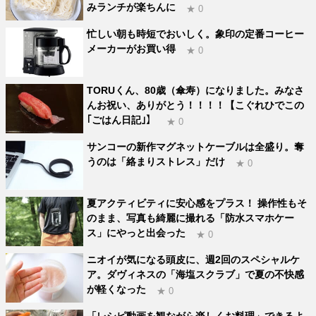
みランチが楽ちんに
★ 0
忙しい朝も時短でおいしく。象印の定番コーヒー
メーカーがお買い得
★ 0
TORUくん、80歳（傘寿）になりました。みなさ
んお祝い、ありがとう！！！！【こぐれひでこの
｢ごはん日記｣】
★ 0
サンコーの新作マグネットケーブルは全盛り。奪
うのは「絡まりストレス」だけ
★ 0
夏アクティビティに安心感をプラス！ 操作性もそ
のまま、写真も綺麗に撮れる「防水スマホケー
ス」にやっと出会った
★ 0
ニオイが気になる頭皮に、週2回のスペシャルケ
ア。ダヴィネスの「海塩スクラブ」で夏の不快感
が軽くなった
★ 0