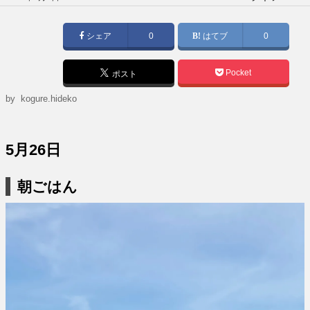
稿
日:
シェア
0
はてブ
0
Pocket
ポスト
by
kogure.hideko
5月26日
朝ごはん