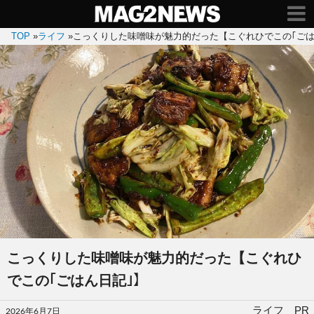
TOP
»
ライフ
»
こっくりした味噌味が魅力的だった【こぐれひでこの｢ごは
こっくりした味噌味が魅力的だった【こぐれひ
でこの｢ごはん日記｣】
投
ライフ PR
2026年6月7日