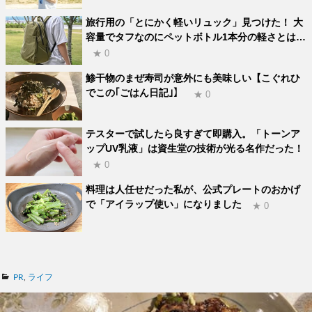
旅行用の「とにかく軽いリュック」見つけた！ 大
容量でタフなのにペットボトル1本分の軽さとは…
★ 0
鯵干物のまぜ寿司が意外にも美味しい【こぐれひ
でこの｢ごはん日記｣】
★ 0
テスターで試したら良すぎて即購入。「トーンア
ップUV乳液」は資生堂の技術が光る名作だった！
★ 0
料理は人任せだった私が、公式プレートのおかげ
で「アイラップ使い」になりました
★ 0
カ
PR
,
ライフ
テ
ゴ