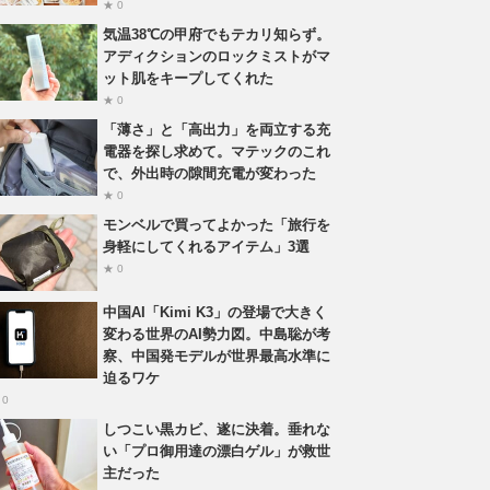
★ 0
気温38℃の甲府でもテカリ知らず。
アディクションのロックミストがマ
ット肌をキープしてくれた
★ 0
「薄さ」と「高出力」を両立する充
電器を探し求めて。マテックのこれ
で、外出時の隙間充電が変わった
★ 0
モンベルで買ってよかった「旅行を
身軽にしてくれるアイテム」3選
★ 0
中国AI「Kimi K3」の登場で大きく
変わる世界のAI勢力図。中島聡が考
察、中国発モデルが世界最高水準に
迫るワケ
 0
しつこい黒カビ、遂に決着。垂れな
い「プロ御用達の漂白ゲル」が救世
主だった