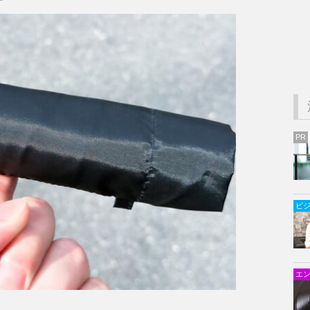
PR
ビ
エ