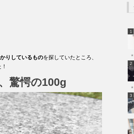
★
かりしているもの
を探していたところ、
た！
、驚愕の100g
★