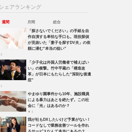
シェアランキング
週間
月間
総合
「探さないでください」の手紙を自
作自演する卑怯な手口も。現役探偵
が見抜いた「妻子を探すDV夫」の依
頼に潜む“本当の狙い”
 2
「少子化は外国人労働者で補えばい
い」の衝撃。竹中平蔵の「構造改
革」が日本にもたらした“深刻な後遺
症”
 1
やまゆり園事件から10年、施設職員
による暴力はあとを絶たず。この社
会に「光」はあるのか？
★ 1
我が社もDXしたいけど予算がない！
コードなしで業務改善ツールを作れ
るサービスなんて本当にあるの？