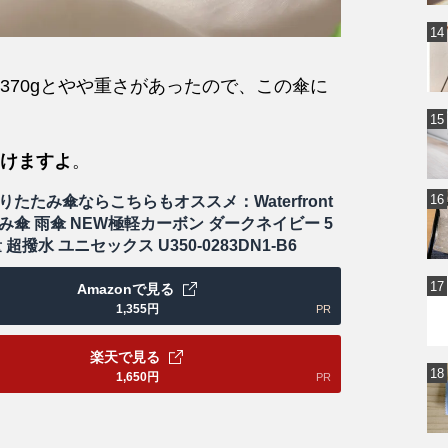
370gとやや重さがあったので、この傘に
けますよ
。
りたたみ傘ならこちらもオススメ：Waterfront
み傘 雨傘 NEW極軽カーボン ダークネイビー 5
 超撥水 ユニセックス U350-0283DN1-B6
Amazonで見る
1,355
円
PR
楽天で見る
1,650
円
PR