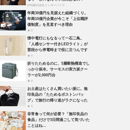
[PR]株式会社インターパーク
年商30億円を見据えた組織づくり。
年商10億円企業が今こそ「上位職評
価制度」を見直すべき理由
★ 0
懐中電灯にもなるって一石二鳥。
「人感センサー付きLEDライト」が
普段から停電時まで役に立つんです
★ 0
折りたためるのに、5層断熱構造でし
っかり保冷。サーモスの実力派クー
ラーが2,000円台
★ 0
お土産はたくさん買いたい派に。無
印良品の「たためるボストンバッ
グ」で旅行の帰り道がラクになった
★ 0
非常食って何が必要？「無印良品の
食品」だけで3日間過ごして気づいた
ことはね…