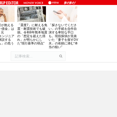
業が抱える
「震度7」に耐える免
「探さないでくださ
い借金」は
震・耐震技術でも破
い」の手紙を自作自
。元
損。令和8年熊本地震
演する卑怯な手口
oftエンジニア
の「想定を超えた揺
も。現役探偵が見抜
解説する
れ」が明らかにし
いた「妻子を探すDV
ム」の危う
た“現行基準の弱点”
夫」の依頼に潜む“本
当の狙い”