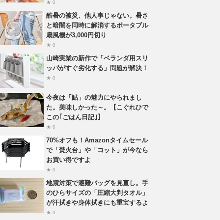
★ 0
酷暑の被災、他人事じゃない。暑さ
と暗闇を同時に解消するポータブル
扇風機が3,000円切り
★ 0
山崎実業の新作で「ベランダ用スリ
ッパがすぐ劣化する」問題が解決！
★ 0
今夜は「鮎」の魅力にやられまし
た。美味しかった～。【こぐれひで
この｢ごはん日記｣】
★ 0
70%オフも！Amazonタイムセール
で「焚火台」や「コット」が今なら
お買い得ですよ
★ 0
地震対策で避難バッグを見直し。手
のひらサイズの「圧縮大判タオル」
が汗拭きや身体拭きにも重宝するよ
★ 0