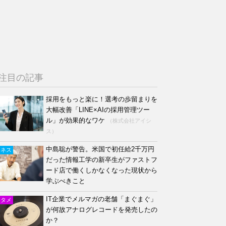
注目の記事
採用をもっと楽に！選考の歩留まりを
大幅改善「LINE×AIの採用管理ツー
ル」が効果的なワケ
（株式会社アイシ
ス）
中島聡が警告。米国で初任給2千万円
ジネス
だった情報工学の新卒生がファストフ
ード店で働くしかなくなった現状から
学ぶべきこと
IT企業でメルマガの老舗「まぐまぐ」
ンタメ
が何故アナログレコードを発売したの
か？