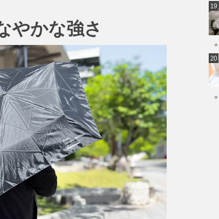
なやかな強さ
★
★