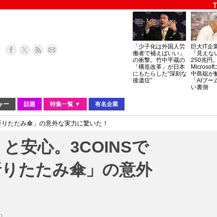
「少子化は外国人労
巨大IT企
働者で補えばいい」
「見えな
の衝撃。竹中平蔵の
250兆円
「構造改革」が日本
Micros
にもたらした“深刻な
中島聡が
後遺症”
「AIブー
い裏側
ャー
話題
特集一覧 ▼
有名企業
量折りたたみ傘」の意外な実力に驚いた！
と安心。3COINSで
折りたたみ傘」の意外
o