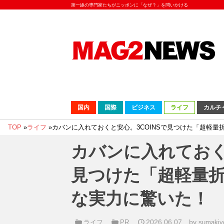
第一線の専門家たちがニッポンに「なぜ？」を問いかける
国内
国際
ビジネス
ライフ
カルチ
TOP
»
ライフ
»
カバンに入れておくと安心。3COINSで見つけた「超軽
カバンに入れておく
見つけた「超軽量
な実力に驚いた！
2026.06.07
by
ライフ
PR
sumakiy