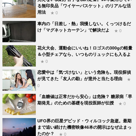
る無印良品「ワイヤーバスケット」のリアルな活
用法
★ 0
車内の「日差し・熱」我慢しない。くっつけるだ
け「マグネットカーテン」で解決だよ
★ 0
花火大会、運動会にいいね！ロゴスの300gの軽量
＆小型チェアなら、いつものリュックにも入るよ
★ 0
恋愛中は「気づけない」という危険も。現役探偵
が見てきた「友人の勘」が意外と当たる理由
★
0
「血糖値は正常だから安心」は危険？ 糖尿病「早
期発見」のための基礎を現役医師が伝授
★ 0
UFO界の巨星デビッド・ウィルコック急逝。最期
まで追い続けた機密映像46本の開示はなぜ止まっ
たのか？
★ 0