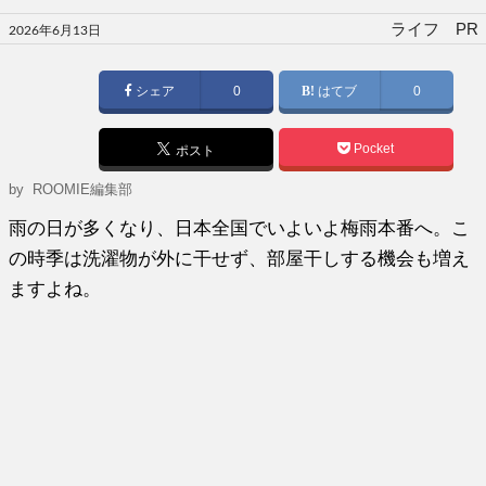
投
ライフ PR
2026年6月13日
稿
日:
シェア
0
はてブ
0
Pocket
ポスト
by
ROOMIE編集部
雨の日が多くなり、日本全国でいよいよ梅雨本番へ。こ
の時季は洗濯物が外に干せず、部屋干しする機会も増え
ますよね。