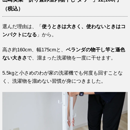
（税込）
選んだ理由は、「
使うときは大きく、使わないときはコ
ンパクトになる
」から。
高さ約160cm、幅175cmと、
ベランダの物干し竿と遜色
ない大きさ
で、溜まった洗濯物を一度に干せます。
5.5kgと小さめのわが家の洗濯機でも何度も回すことな
く、洗濯物を溜めない習慣が身につきました。