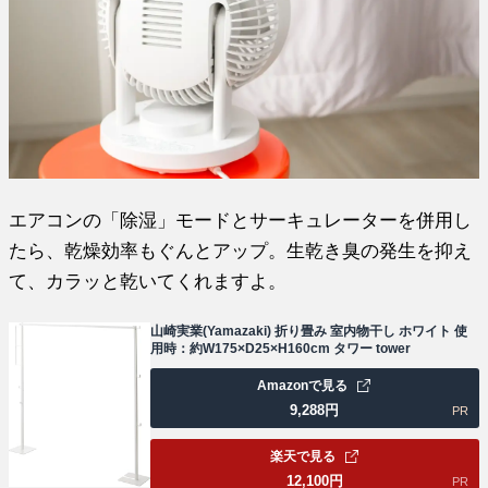
エアコンの「除湿」モードとサーキュレーターを併用し
たら、乾燥効率もぐんとアップ。生乾き臭の発生を抑え
て、カラッと乾いてくれますよ。
山崎実業(Yamazaki) 折り畳み 室内物干し ホワイト 使
用時：約W175×D25×H160cm タワー tower
Amazonで見る
9,288
円
PR
楽天で見る
12,100
円
PR