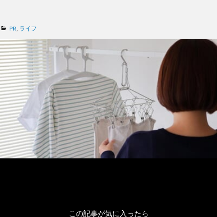
カ
PR
,
ライフ
テ
ゴ
リ
ー
この記事が気に入ったら