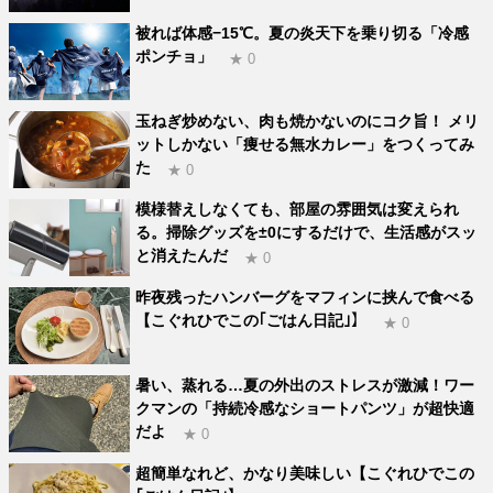
被れば体感−15℃。夏の炎天下を乗り切る「冷感
ポンチョ」
★ 0
玉ねぎ炒めない、肉も焼かないのにコク旨！ メリ
ットしかない「痩せる無水カレー」をつくってみ
た
★ 0
模様替えしなくても、部屋の雰囲気は変えられ
る。掃除グッズを±0にするだけで、生活感がスッ
と消えたんだ
★ 0
昨夜残ったハンバーグをマフィンに挟んで食べる
【こぐれひでこの｢ごはん日記｣】
★ 0
暑い、蒸れる…夏の外出のストレスが激減！ワー
クマンの「持続冷感なショートパンツ」が超快適
だよ
★ 0
超簡単なれど、かなり美味しい【こぐれひでこの