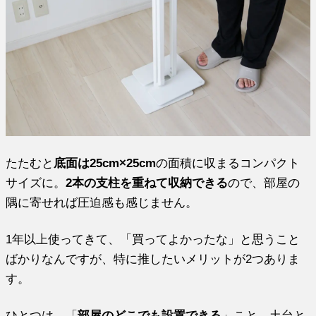
たたむと
底面は25cm×25cm
の面積に収まるコンパクト
サイズに。
2本の支柱を重ねて収納できる
ので、部屋の
隅に寄せれば圧迫感も感じません。
1年以上使ってきて、「買ってよかったな」と思うこと
ばかりなんですが、特に推したいメリットが2つありま
す。
ひとつは、「
部屋のどこでも設置できる
」こと。土台と