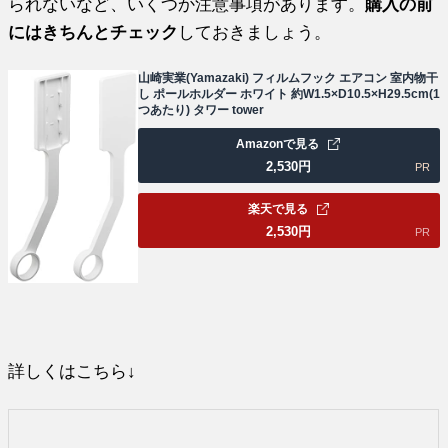
られないなど、いくつか注意事項があります。
購入の前
にはきちんとチェック
しておきましょう。
山崎実業(Yamazaki) フィルムフック エアコン 室内物干
し ポールホルダー ホワイト 約W1.5×D10.5×H29.5cm(1
つあたり) タワー tower
Amazonで見る
2,530
円
PR
楽天で見る
2,530
円
PR
詳しくはこちら↓