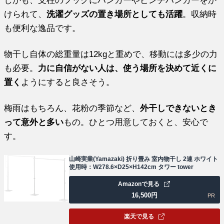
しかも、支柱のフックにハンガーやピンチハンガーをか
けられて、
洗濯グッズの置き場所としても活躍
。収納時
も便利な逸品です。
物干し自体の総重量は12kgと重めで、移動には多少の力
も必要。
力に自信がない人は、使う場所を決めて近くに
置く
ようにすると良さそう。
梅雨はもちろん、花粉の季節など、
外干しできないとき
って意外と多い
もの。ひとつ用意しておくと、安心で
す。
山崎実業(Yamazaki) 折り畳み 室内物干し 2連 ホワイト
使用時：W278.6×D25×H142cm タワー tower
Amazonで見る
16,500
円
PR
楽天で見る