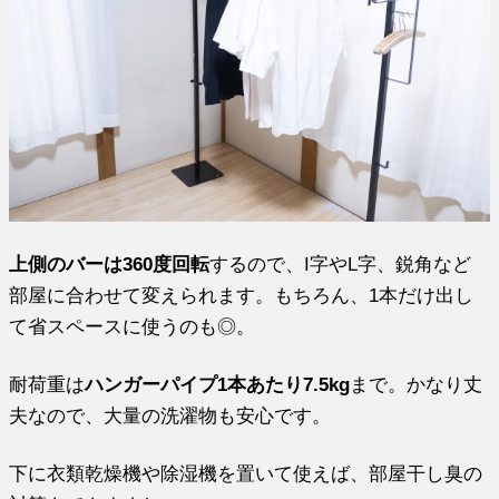
上側のバーは360度回転
するので、I字やL字、鋭角など
部屋に合わせて変えられます。もちろん、1本だけ出し
て省スペースに使うのも◎。
耐荷重は
ハンガーパイプ1本あたり7.5kg
まで。かなり丈
夫なので、大量の洗濯物も安心です。
下に衣類乾燥機や除湿機を置いて使えば、部屋干し臭の