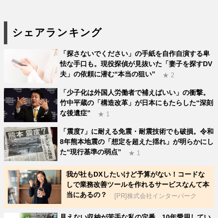
シェアランキング
「探さないでください」の手紙を自作自演する卑
怯な手口も。現役探偵が見抜いた「妻子を探すDV
夫」の依頼に潜む“本当の狙い”
★ 2
「少子化は外国人労働者で補えばいい」の衝撃。
竹中平蔵の「構造改革」が日本にもたらした“深刻
な後遺症”
★ 1
「震度7」に耐える免震・耐震技術でも破損。令和
8年熊本地震の「想定を超えた揺れ」が明らかにし
た“現行基準の弱点”
★ 1
我が社もDXしたいけど予算がない！コードな
しで業務改善ツールを作れるサービスなんて本
当にあるの？
[PR]株式会社インターパーク
見えない収納が苦手な私の定番。10年愛用してい