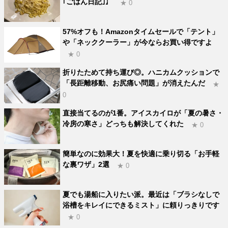
｢ごはん日記｣】
★ 0
57%オフも！Amazonタイムセールで「テント」
や「ネッククーラー」が今ならお買い得ですよ
★ 0
折りたためて持ち運び◎。ハニカムクッションで
「長距離移動、お尻痛い問題」が消えたんだ
★
0
直接当てるのが1番。アイスカイロが「夏の暑さ・
冷房の寒さ」どっちも解決してくれた
★ 0
簡単なのに効果大！夏を快適に乗り切る「お手軽
な裏ワザ」2選
★ 0
夏でも湯船に入りたい派。最近は「ブラシなしで
浴槽をキレイにできるミスト」に頼りっきりです
★ 0