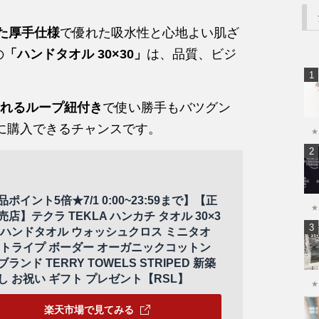
た厚手仕様
で優れた吸水性と心地よい肌ざ
の
「ハンドタオル 30×30」
は、品質、ビジ
れるループ紐付き
で使い勝手もバツグン
に購入できるチャンスです。
★
ポイント5倍★7/1 0:00~23:59まで】【正
★
売店】テクラ TEKLA ハンカチ タオル 30×3
m ハンドタオル ウォッシュクロス ミニタオ
ストライプ ボーダー オーガニックコットン
ランド TERRY TOWELS STRIPED 新築
し お祝い ギフト プレゼント【RSL】
★
楽天市場で見てみる