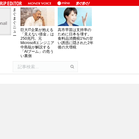
ま
ぐ
ま
ぐ
ニ
巨大IT企業が抱える
高市早苗は支持率の
ュ
「見えない借金」は
ために日本を壊す。
ー
250兆円。元
食料品消費税1%の甘
Microsoftエンジニア
い誘惑に隠された2年
中島聡が解説する
後の大増税
「AIブーム」の危う
い裏側