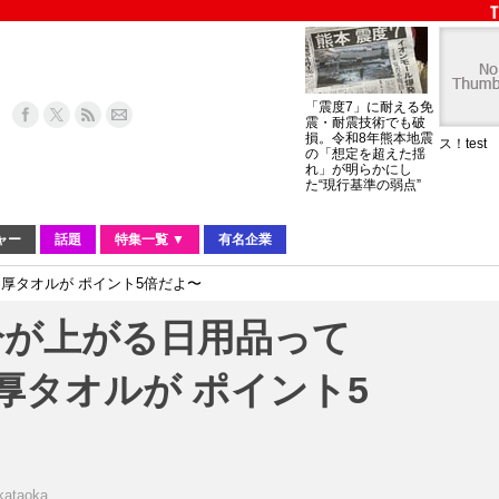
「震度7」に耐える免
震・耐震技術でも破
損。令和8年熊本地震
ス！test
の「想定を超えた揺
れ」が明らかにし
た“現行基準の弱点”
ャー
話題
特集一覧 ▼
有名企業
肉厚タオルが ポイント5倍だよ〜
分が上がる日用品って
肉厚タオルが ポイント5
kataoka