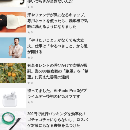
使いづらさが全然ないんだ
★ 0
汗やファンデが気になるキャップ。
専用ネットを使ったら、洗濯機で気
軽に洗えるようになりました
★ 0
「やりたいこと」がなくても大丈
夫。仕事は「やるべきこと」から道
が開ける
★ 0
有名タレントの呼びかけで支援が殺
到。梨5000個盗難の「絶望」を「希
望」に変えた善意の連鎖
★ 0
待ってました。AirPods Pro 3がプ
ライムデー後初の14%オフです
★ 0
200円で旅行パッキングを効率化！
ゴチャゴチャにならないし、ロスバ
ゲ対策にもなる裏技を見つけた