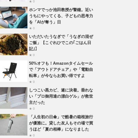
★ 0
ホンマでっか池田教授が警鐘。近い
うちにやってくる、子どもの思考力
を「AIが奪う」日
★ 0
いただいたうなぎで「うなぎの混ぜ
ご飯」【こぐれひでこの｢ごはん日
記｣】
★ 0
50%オフも！Amazonタイムセール
で「アウトドアチェア」や「電動自
転車」が今ならお買い得ですよ
★ 0
しつこい黒カビ、遂に決着。垂れな
い「プロ御用達の漂白ゲル」が救世
主だった
★ 0
「人生初の日傘」で酷暑の箱根旅行
が優雅に。貸した友人もその場で買
うほど「夏の相棒」になりました
★ 0