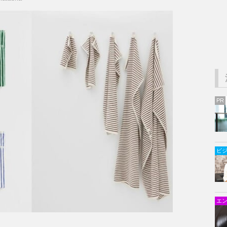
PR
ビ
エ