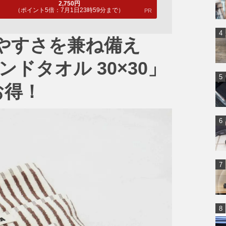
2,750
円
（ポイント5倍：7月1日23時59分まで）
PR
やすさを兼ね備え
ンドタオル 30×30」
お得！