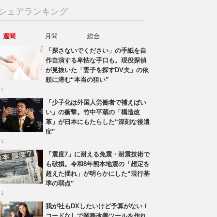
シェアランキング
週間
月間
総合
「探さないでください」の手紙を自
作自演する卑怯な手口も。現役探偵
が見抜いた「妻子を探すDV夫」の依
頼に潜む“本当の狙い”
 2
「少子化は外国人労働者で補えばい
い」の衝撃。竹中平蔵の「構造改
革」が日本にもたらした“深刻な後遺
症”
 1
「震度7」に耐える免震・耐震技術で
も破損。令和8年熊本地震の「想定を
超えた揺れ」が明らかにした“現行基
準の弱点”
 1
我が社もDXしたいけど予算がない！
コードなしで業務改善ツールを作れ