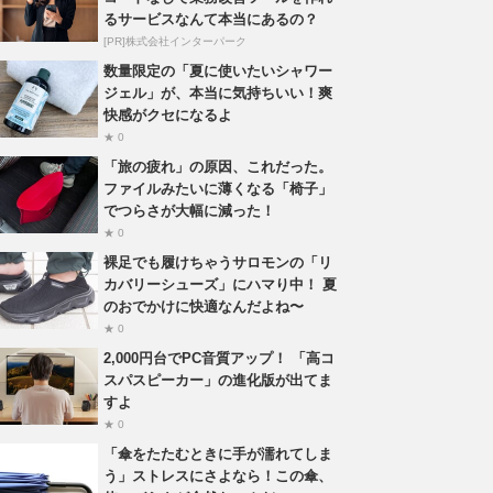
るサービスなんて本当にあるの？
[PR]株式会社インターパーク
数量限定の「夏に使いたいシャワー
ジェル」が、本当に気持ちいい！爽
快感がクセになるよ
★ 0
「旅の疲れ」の原因、これだった。
ファイルみたいに薄くなる「椅子」
でつらさが大幅に減った！
★ 0
裸足でも履けちゃうサロモンの「リ
カバリーシューズ」にハマり中！ 夏
のおでかけに快適なんだよね〜
★ 0
2,000円台でPC音質アップ！ 「高コ
スパスピーカー」の進化版が出てま
すよ
★ 0
「傘をたたむときに手が濡れてしま
う」ストレスにさよなら！この傘、