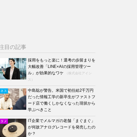
注目の記事
採用をもっと楽に！選考の歩留まりを
大幅改善「LINE×AIの採用管理ツー
ル」が効果的なワケ
（株式会社アイシ
ス）
中島聡が警告。米国で初任給2千万円
ジネス
だった情報工学の新卒生がファストフ
ード店で働くしかなくなった現状から
学ぶべきこと
IT企業でメルマガの老舗「まぐまぐ」
ンタメ
が何故アナログレコードを発売したの
か？