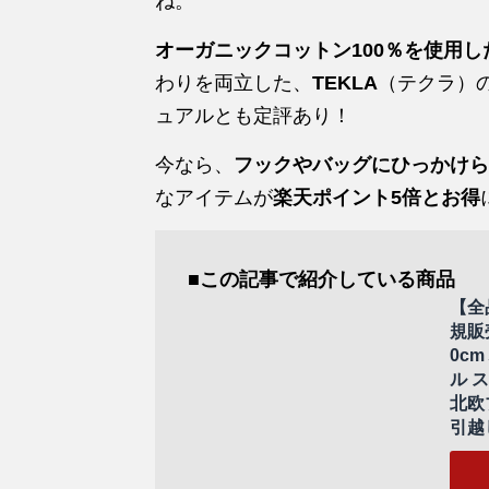
ね。
オーガニックコットン100％を使用し
わりを両立した、
TEKLA
（テクラ）
ュアルとも定評あり！
今なら、
フックやバッグにひっかけら
なアイテムが
楽天ポイント5倍とお得
■この記事で紹介している商品
【全品
規販
0c
ル 
北欧ブ
引越