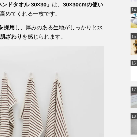
ンドタオル 30×30」
は、
30×30cmの使い
高めてくれる一枚です。
を採用
し、厚みのある生地がしっかりと水
肌ざわり
を感じられます。