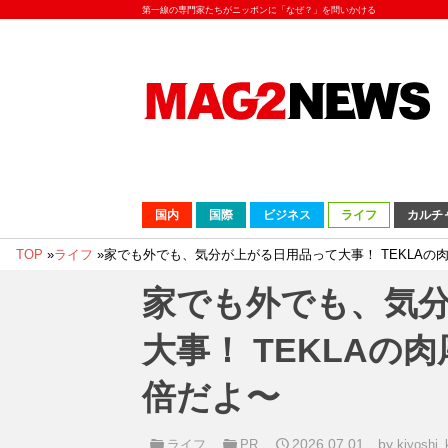
第一線の専門家たちがニッポンに「なぜ？」を問いかける
国内
国際
ビジネス
ライフ
カルチ
TOP
»
ライフ
»
家でも外でも、気分が上がる日用品って大事！ TEKLAの
家でも外でも、気
大事！ TEKLAの
倍だよ〜
2026.07.01
by
ライフ
PR
kiyoshi_