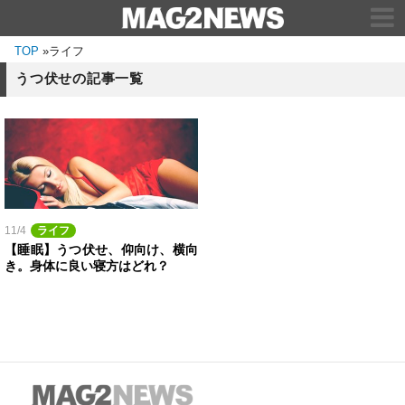
TOP
»
ライフ
うつ伏せの記事一覧
11/4
ライフ
【睡眠】うつ伏せ、仰向け、横向
き。身体に良い寝方はどれ？