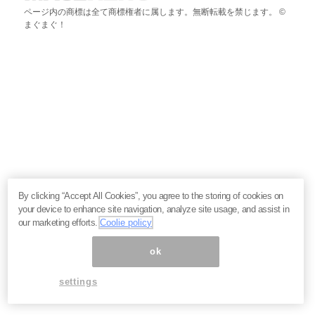
ページ内の商標は全て商標権者に属します。無断転載を禁じます。 ©
まぐまぐ！
By clicking “Accept All Cookies”, you agree to the storing of cookies on
your device to enhance site navigation, analyze site usage, and assist in
our marketing efforts.
Coolie policy
ok
settings