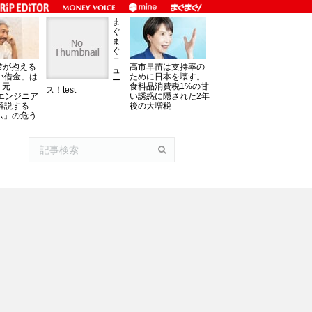
ま
ぐ
ま
ぐ
ニ
業が抱える
高市早苗は支持率の
ュ
い借金」は
ために日本を壊す。
ー
。元
食料品消費税1%の甘
ス！test
oftエンジニア
い誘惑に隠された2年
解説する
後の大増税
ム」の危う