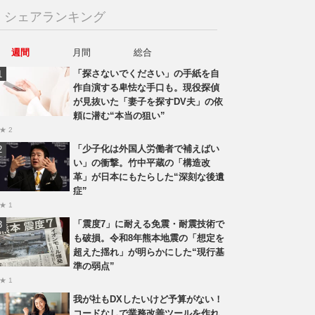
シェアランキング
週間
月間
総合
「探さないでください」の手紙を自
作自演する卑怯な手口も。現役探偵
が見抜いた「妻子を探すDV夫」の依
頼に潜む“本当の狙い”
★ 2
「少子化は外国人労働者で補えばい
い」の衝撃。竹中平蔵の「構造改
革」が日本にもたらした“深刻な後遺
症”
★ 1
「震度7」に耐える免震・耐震技術で
も破損。令和8年熊本地震の「想定を
超えた揺れ」が明らかにした“現行基
準の弱点”
★ 1
我が社もDXしたいけど予算がない！
コードなしで業務改善ツールを作れ