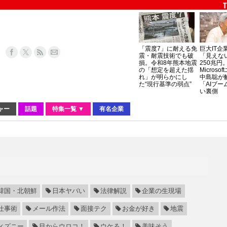
「震度7」に耐える免
巨大IT企
震・耐震技術でも破
「見えな
損。令和8年熊本地震
250兆円
の「想定を超えた揺
Micros
れ」が明らかにし
中島聡が
た“現行基準の弱点”
「AIブー
い裏側
ャー
話題
特集一覧 ▼
有名企業
韓国・北朝鮮
日本ヤバい
法律解説
企業の生現場
仕事術
メール作法
面接テク
お金が好き
地震
ィズニー
目からウロコ！
ウケる！
美味そう