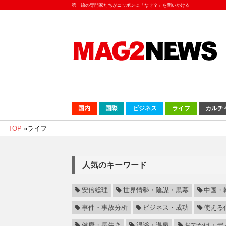
第一線の専門家たちがニッポンに「なぜ？」を問いかける
国内
国際
ビジネス
ライフ
カルチ
TOP
»
ライフ
人気のキーワード
安倍総理
世界情勢・陰謀・黒幕
中国・
事件・事故分析
ビジネス・成功
使える
健康・長生き
混浴・温泉
おでかけ・デ