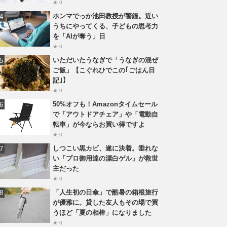
★ 0
ホンマでっか池田教授が警鐘。近い
うちにやってくる、子どもの思考力
を「AIが奪う」日
★ 0
いただいたうなぎで「うなぎの混ぜ
ご飯」【こぐれひでこの｢ごはん日
記｣】
★ 0
50%オフも！Amazonタイムセール
で「アウトドアチェア」や「電動自
転車」が今ならお買い得ですよ
★ 0
しつこい黒カビ、遂に決着。垂れな
い「プロ御用達の漂白ゲル」が救世
主だった
★ 0
「人生初の日傘」で酷暑の箱根旅行
が優雅に。貸した友人もその場で買
うほど「夏の相棒」になりました
★ 0