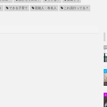
ト
できる子育て
芸能人・有名人
これ流行ってる？
P
ビ
エ