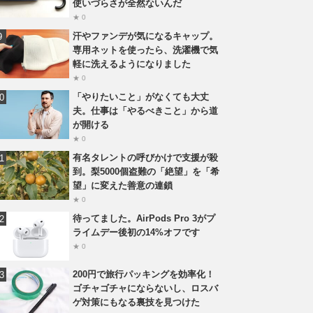
使いづらさが全然ないんだ
★ 0
汗やファンデが気になるキャップ。
専用ネットを使ったら、洗濯機で気
軽に洗えるようになりました
★ 0
「やりたいこと」がなくても大丈
夫。仕事は「やるべきこと」から道
が開ける
★ 0
有名タレントの呼びかけで支援が殺
到。梨5000個盗難の「絶望」を「希
望」に変えた善意の連鎖
★ 0
待ってました。AirPods Pro 3がプ
ライムデー後初の14%オフです
★ 0
200円で旅行パッキングを効率化！
ゴチャゴチャにならないし、ロスバ
ゲ対策にもなる裏技を見つけた