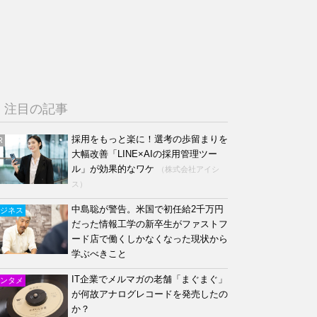
注目の記事
採用をもっと楽に！選考の歩留まりを
R
大幅改善「LINE×AIの採用管理ツー
ル」が効果的なワケ
（株式会社アイシ
ス）
中島聡が警告。米国で初任給2千万円
ジネス
だった情報工学の新卒生がファストフ
ード店で働くしかなくなった現状から
学ぶべきこと
IT企業でメルマガの老舗「まぐまぐ」
ンタメ
が何故アナログレコードを発売したの
か？