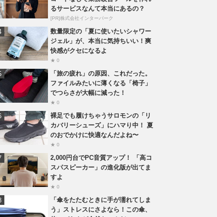
るサービスなんて本当にあるの？
[PR]株式会社インターパーク
数量限定の「夏に使いたいシャワー
ジェル」が、本当に気持ちいい！爽
快感がクセになるよ
★ 0
「旅の疲れ」の原因、これだった。
ファイルみたいに薄くなる「椅子」
でつらさが大幅に減った！
★ 0
裸足でも履けちゃうサロモンの「リ
カバリーシューズ」にハマり中！ 夏
のおでかけに快適なんだよね〜
★ 0
2,000円台でPC音質アップ！ 「高コ
スパスピーカー」の進化版が出てま
すよ
★ 0
「傘をたたむときに手が濡れてしま
う」ストレスにさよなら！この傘、