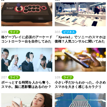
3/29
ライフ
3/15
ビジネス
格ゲープレイに必須のアーケード
「Xperia1」でソニーのスマホは
コントローラー台を自作してみた
復権？人気コンサルに聞いてみた
2/27
ライフ
1/26
ライフ
ボーっとする時間を人から奪う、
小さい手だからわかった。小さめ
スマホ。脳に悪影響はあるのか？
スマホを大きく感じるカラクリ