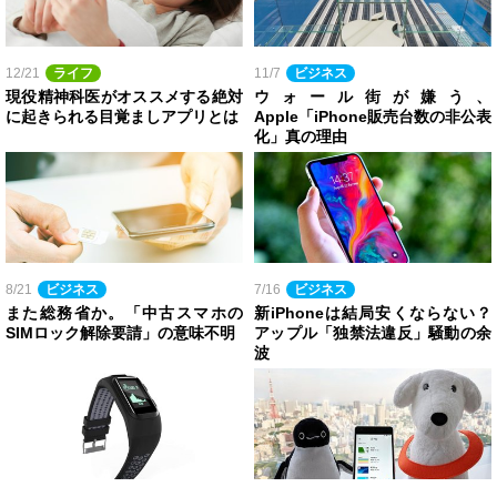
12/21
ライフ
11/7
ビジネス
現役精神科医がオススメする絶対
ウォール街が嫌う、
に起きられる目覚ましアプリとは
Apple「iPhone販売台数の非公表
化」真の理由
8/21
ビジネス
7/16
ビジネス
また総務省か。「中古スマホの
新iPhoneは結局安くならない？
SIMロック解除要請」の意味不明
アップル「独禁法違反」騒動の余
波