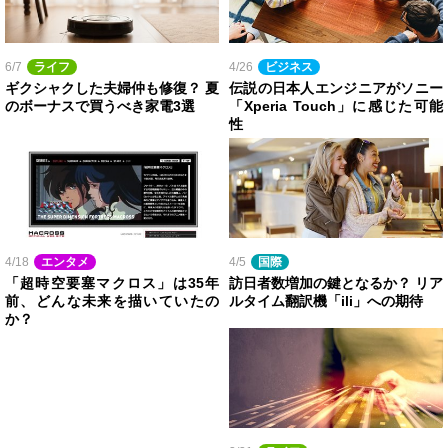
6/7
ライフ
4/26
ビジネス
ギクシャクした夫婦仲も修復？ 夏
伝説の日本人エンジニアがソニー
のボーナスで買うべき家電3選
「Xperia Touch」に感じた可能
性
4/18
エンタメ
4/5
国際
「超時空要塞マクロス」は35年
訪日者数増加の鍵となるか？ リア
前、どんな未来を描いていたの
ルタイム翻訳機「ili」への期待
か？