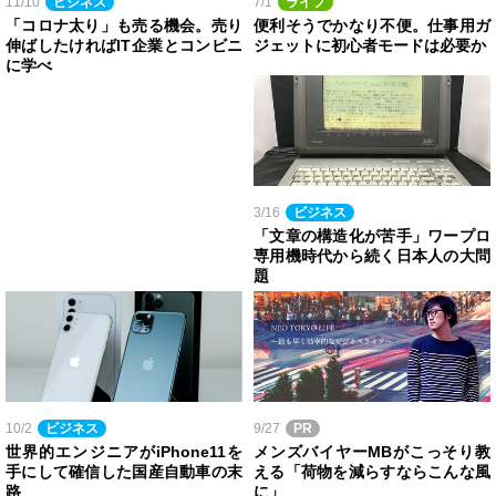
11/10
ビジネス
7/1
ライフ
「コロナ太り」も売る機会。売り
便利そうでかなり不便。仕事用ガ
伸ばしたければIT企業とコンビニ
ジェットに初心者モードは必要か
に学べ
3/16
ビジネス
「文章の構造化が苦手」ワープロ
専用機時代から続く日本人の大問
題
10/2
ビジネス
9/27
PR
世界的エンジニアがiPhone11を
メンズバイヤーMBがこっそり教
手にして確信した国産自動車の末
える「荷物を減らすならこんな風
路
に」