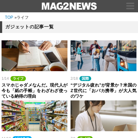
TOP
»
ライフ
ガジェットの記事一覧
1/14
ライフ
2/18
国際
スマホじゃダメなんだ。現代人が
“デジタル疲れ”が背景か？米国の
今も「紙の手帳」をわざわざ使っ
Z世代に「おバカ携帯」が大人気
ている納得の理由
のワケ