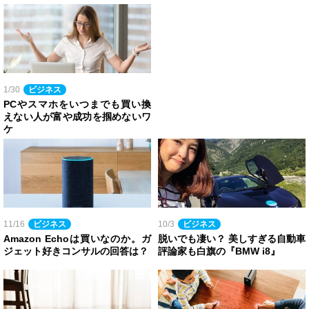
1/30
ビジネス
PCやスマホをいつまでも買い換
えない人が富や成功を掴めないワ
ケ
11/16
ビジネス
10/3
ビジネス
Amazon Echoは買いなのか。ガ
脱いでも凄い？ 美しすぎる自動車
ジェット好きコンサルの回答は？
評論家も白旗の『BMW i8』