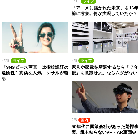
3/31
ライフ
「アニメに描かれた未来」を16年
前に考察。何が実現していたか？
2/26
ライフ
2/6
ライフ
「SNSピース写真」は指紋認証の
家具や家電を新調するなら「７年
危険性? 真偽を人気コンサルが斬
後」を意識せよ。ならムダがない
る
2/6
国内
90年代に国策会社があった驚愕事
実。誰も知らないVR・AR裏面史