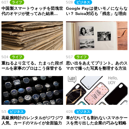
6/27
ライフ
5/28
ビジネス
中国製スマートウォッチを団塊世
Google Payは使いモノにならな
代のオヤジが使ってみた結果…
い？ Suica対応も「残念」な理由
5/24
ライフ
5/17
ライフ
重ねるより立てる。たまった段ボ
思い出をあえてプリント。あのス
ールを家事のプロはこう保管する
マホで撮った写真を整理する方法
5/3
ビジネス
4/26
ビジネス
高級腕時計のレンタルがジワジワ
車がひいても割れないスマホケー
人気、カードのマルイが全面協力
スを売り出した企業の巧みな戦略