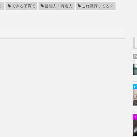
ト
できる子育て
芸能人・有名人
これ流行ってる？
P
ビ
エ