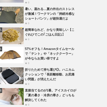
★ 0
暑い、蒸れる…夏の外出のストレス
が激減！ワークマンの「持続冷感な
ショートパンツ」が超快適だよ
★ 0
超簡単なれど、かなり美味しい【こ
ぐれひでこの｢ごはん日記｣】
★ 0
57%オフも！Amazonタイムセール
で「テント」や「ネッククーラー」
が今ならお買い得ですよ
★ 0
折りたためて持ち運び◎。ハニカム
クッションで「長距離移動、お尻痛
い問題」が消えたんだ
★ 0
直接当てるのが1番。アイスカイロが
「夏の暑さ・冷房の寒さ」どっちも
解決してくれた
★ 0