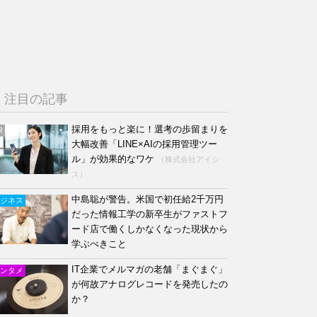
注目の記事
採用をもっと楽に！選考の歩留まりを
R
大幅改善「LINE×AIの採用管理ツー
ル」が効果的なワケ
（株式会社アイシ
ス）
中島聡が警告。米国で初任給2千万円
ジネス
だった情報工学の新卒生がファストフ
ード店で働くしかなくなった現状から
学ぶべきこと
IT企業でメルマガの老舗「まぐまぐ」
ンタメ
が何故アナログレコードを発売したの
か？