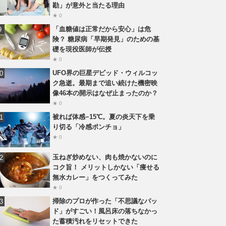
勘」が意外と当たる理由
★ 0
「血糖値は正常だから安心」は危
険？ 糖尿病「早期発見」のための基
礎を現役医師が伝授
★ 0
UFO界の巨星デビッド・ウィルコッ
ク急逝。最期まで追い続けた機密映
像46本の開示はなぜ止まったのか？
★ 0
被れば体感−15℃。夏の炎天下を乗
り切る「冷感ポンチョ」
★ 0
玉ねぎ炒めない、肉も焼かないのに
コク旨！ メリットしかない「痩せる
無水カレー」をつくってみた
★ 0
掃除のプロが作った「不思議なパッ
ド」がすごい！風呂床の落ちなかっ
た蓄積汚れをリセットできた