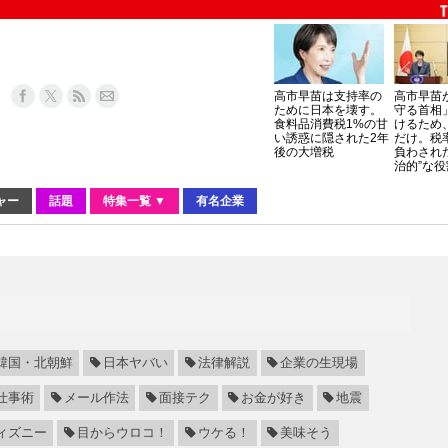
高市早苗は支持率の
高市早苗
ために日本を壊す。
守る首相
食料品消費税1%の甘
けるため
い誘惑に隠された2年
だけ。税
後の大増税
負わされ
治的”な役
ャー
話題
特集一覧 ▼
有名企業
韓国・北朝鮮
日本ヤバい
法律解説
企業の生現場
仕事術
メール作法
面接テク
お金が好き
地震
ィズニー
目からウロコ！
ウケる！
美味そう