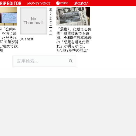
ま
ぐ
ま
ぐ
ニ
が「公約を
「震度7」に耐える免
ュ
」を演じ続
震・耐震技術でも破
ー
、ただそれ
損。令和8年熊本地震
ス！test
率1％策が背
の「想定を超えた揺
た“極めて政
れ」が明らかにし
割
た“現行基準の弱点”