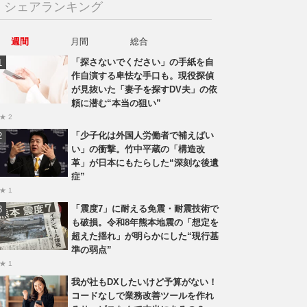
シェアランキング
週間
月間
総合
「探さないでください」の手紙を自
作自演する卑怯な手口も。現役探偵
が見抜いた「妻子を探すDV夫」の依
頼に潜む“本当の狙い”
★ 2
「少子化は外国人労働者で補えばい
い」の衝撃。竹中平蔵の「構造改
革」が日本にもたらした“深刻な後遺
症”
★ 1
「震度7」に耐える免震・耐震技術で
も破損。令和8年熊本地震の「想定を
超えた揺れ」が明らかにした“現行基
準の弱点”
★ 1
我が社もDXしたいけど予算がない！
コードなしで業務改善ツールを作れ