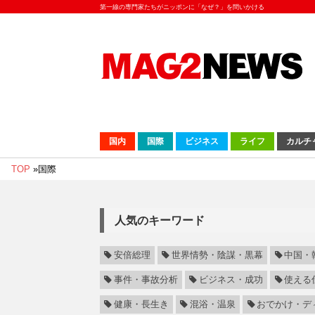
第一線の専門家たちがニッポンに「なぜ？」を問いかける
国内
国際
ビジネス
ライフ
カルチ
TOP
»
国際
人気のキーワード
安倍総理
世界情勢・陰謀・黒幕
中国・
事件・事故分析
ビジネス・成功
使える
健康・長生き
混浴・温泉
おでかけ・デ