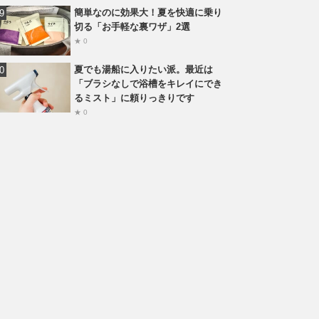
簡単なのに効果大！夏を快適に乗り
切る「お手軽な裏ワザ」2選
★ 0
夏でも湯船に入りたい派。最近は
「ブラシなしで浴槽をキレイにでき
るミスト」に頼りっきりです
★ 0