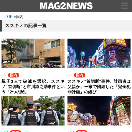
TOP
»
国内
ススキノの記事一覧
8/9
国内
8/2
国内
親子3人で破滅を選択。ススキ
ススキノ“首切断”事件、計画者は
ノ“首切断”と市川猿之助事件とい
父親か。一家で団結した「完全犯
う「2つの闇」
罪計画」の綻び