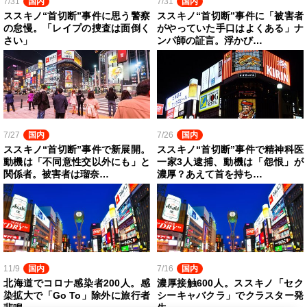
7/31
国内
7/31
国内
ススキノ“首切断”事件に思う警察
ススキノ“首切断”事件に「被害者
の怠慢。「レイプの捜査は面倒く
がやっていた手口はよくある」ナ
さい」
ンパ師の証言。浮かび…
7/27
国内
7/26
国内
ススキノ“首切断”事件で新展開。
ススキノ“首切断”事件で精神科医
動機は「不同意性交以外にも」と
一家3人逮捕、動機は「怨恨」が
関係者。被害者は瑠奈…
濃厚？あえて首を持ち…
11/9
国内
7/16
国内
北海道でコロナ感染者200人。感
濃厚接触600人。ススキノ「セク
染拡大で「Go To」除外に旅行者
シーキャバクラ」でクラスター発