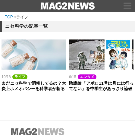
TOP
»
ライフ
ニセ科学の記事一覧
10/18
ライフ
6/15
エンタメ
まだニセ科学で消耗してるの？大
陰謀論「アポロ11号は月には行っ
炎上ホメオパシーを科学者が斬る
てない」を中学生があっさり論破