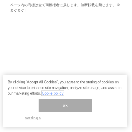
ページ内の商標は全て商標権者に属します。無断転載を禁じます。 ©
まぐまぐ！
By clicking “Accept All Cookies”, you agree to the storing of cookies on
your device to enhance site navigation, analyze site usage, and assist in
our marketing efforts.
Coolie policy
ok
settings