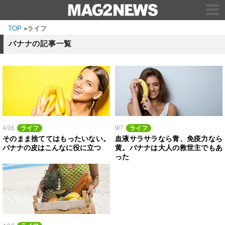
TOP
»
ライフ
バナナの記事一覧
4/16
ライフ
9/7
ライフ
そのまま捨ててはもったいない。
血液サラサラなら青、免疫力なら
バナナの皮はこんなに役に立つ
黄。バナナは大人の救世主でもあ
った