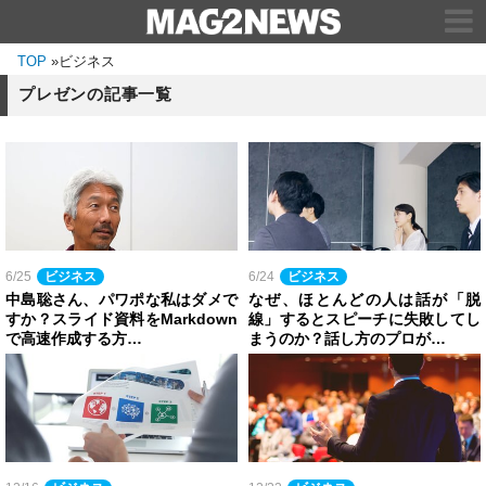
TOP
»
ビジネス
プレゼンの記事一覧
6/25
ビジネス
6/24
ビジネス
中島聡さん、パワポな私はダメで
なぜ、ほとんどの人は話が「脱
すか？スライド資料をMarkdown
線」するとスピーチに失敗してし
で高速作成する方…
まうのか？話し方のプロが…