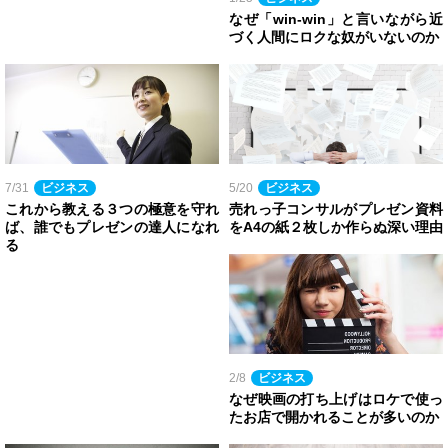
なぜ「win-win」と言いながら近
づく人間にロクな奴がいないのか
7/31
ビジネス
5/20
ビジネス
これから教える３つの極意を守れ
売れっ子コンサルがプレゼン資料
ば、誰でもプレゼンの達人になれ
をA4の紙２枚しか作らぬ深い理由
る
2/8
ビジネス
なぜ映画の打ち上げはロケで使っ
たお店で開かれることが多いのか