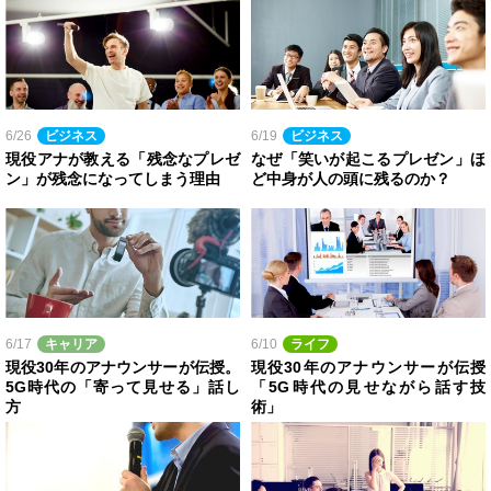
6/26
ビジネス
6/19
ビジネス
現役アナが教える「残念なプレゼ
なぜ「笑いが起こるプレゼン」ほ
ン」が残念になってしまう理由
ど中身が人の頭に残るのか？
6/17
キャリア
6/10
ライフ
現役30年のアナウンサーが伝授。
現役30年のアナウンサーが伝授
5G時代の「寄って見せる」話し
「5G時代の見せながら話す技
方
術」