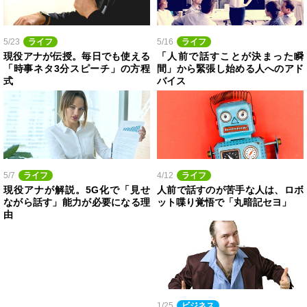
5/23
ライフ
5/16
ライフ
現役アナが伝授。毎日でも使える
「人前で話すことが決まった瞬
「時事ネタ3分スピーチ」の方程
間」から緊張し始める人へのアド
式
バイス
5/7
ライフ
4/12
ライフ
現役アナが解説。5G化で「見せ
人前で話すのが苦手な人は、ロボ
ながら話す」能力が必要になる理
ット喋り覚悟で「丸暗記セヨ」
由
1/25
ビジネス