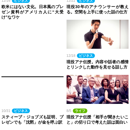
12/16
ビジネス
12/22
ビジネス
欧米にはない文化。日本風のプレ
現役30年のアナウンサーが教え
ゼン資料がアメリカ人に“大受
る。空間を上手に使った話の仕方
け”なワケ
12/18
ビジネス
現役アナ伝授。内容や話者の感情
とリンクした動作を見せる話し方
10/31
ビジネス
8/5
ライフ
スティーブ・ジョブズも証明、プ
現役アナ伝授「相手が聞きたいこ
レゼンでも「沈黙」が金を呼ぶ訳
と」の切り口で考えた話は面白い