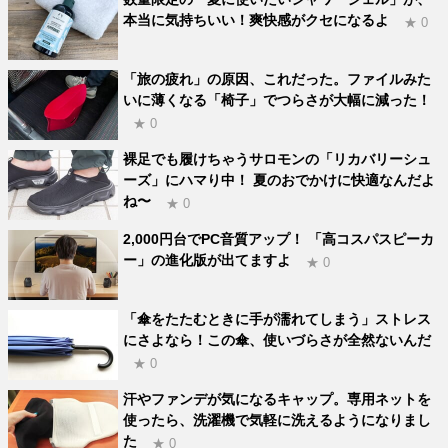
本当に気持ちいい！爽快感がクセになるよ
★ 0
「旅の疲れ」の原因、これだった。ファイルみた
いに薄くなる「椅子」でつらさが大幅に減った！
★ 0
裸足でも履けちゃうサロモンの「リカバリーシュ
ーズ」にハマり中！ 夏のおでかけに快適なんだよ
ね〜
★ 0
2,000円台でPC音質アップ！ 「高コスパスピーカ
ー」の進化版が出てますよ
★ 0
「傘をたたむときに手が濡れてしまう」ストレス
にさよなら！この傘、使いづらさが全然ないんだ
★ 0
汗やファンデが気になるキャップ。専用ネットを
使ったら、洗濯機で気軽に洗えるようになりまし
た
★ 0