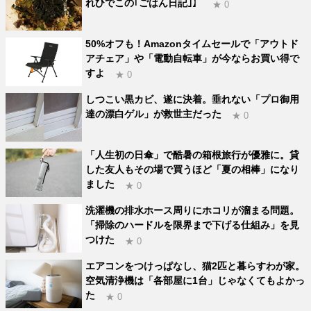
れひでこの｢ごはん日記｣】
★ 0
50%オフも！Amazonタイムセールで「アウトド
アチェア」や「電動自転車」が今ならお買い得で
すよ
★ 0
しつこい黒カビ、遂に決着。垂れない「プロ御用
達の漂白ゲル」が救世主だった
★ 0
「人生初の日傘」で酷暑の箱根旅行が優雅に。貸
した友人もその場で買うほど「夏の相棒」になり
ました
★ 0
洗濯機の排水ホース周りにホコリが溜まる問題。
「掃除のハードルを限界まで下げる仕組み」を見
つけた
★ 0
エアコンをつけっぱなし、猫2匹と暮らすわが家。
空気清浄機は「各部屋に1台」じゃなくてもよかっ
た
★ 0