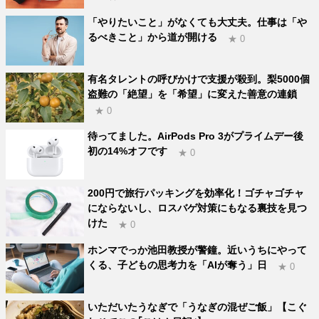
「やりたいこと」がなくても大丈夫。仕事は「や
るべきこと」から道が開ける
★ 0
有名タレントの呼びかけで支援が殺到。梨5000個
盗難の「絶望」を「希望」に変えた善意の連鎖
★ 0
待ってました。AirPods Pro 3がプライムデー後
初の14%オフです
★ 0
200円で旅行パッキングを効率化！ゴチャゴチャ
にならないし、ロスバゲ対策にもなる裏技を見つ
けた
★ 0
ホンマでっか池田教授が警鐘。近いうちにやって
くる、子どもの思考力を「AIが奪う」日
★ 0
いただいたうなぎで「うなぎの混ぜご飯」【こぐ