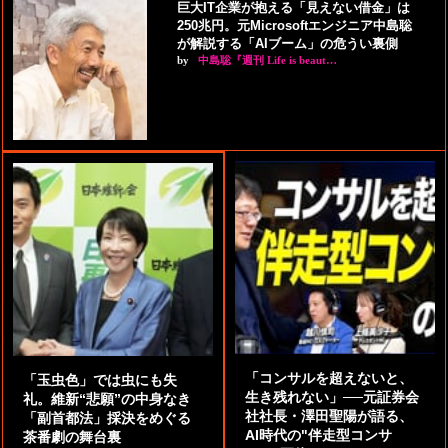
巨大IT企業が抱える「見えない借金」は
250兆円。元Microsoftエンジニア中島聡
が解説する「AIブーム」の危うい裏側
by
中島聡『週刊 Life is beaut…
「コンサルを超えないと、
「玉虫色」では虫にも失
生き残れない」──元証券会
礼。維新“悲願”の中身なき
社社長・澤田聖陽が語る、
「副首都法」採決をめぐる
AI時代の"伴走型コンサ
茶番劇の舞台裏