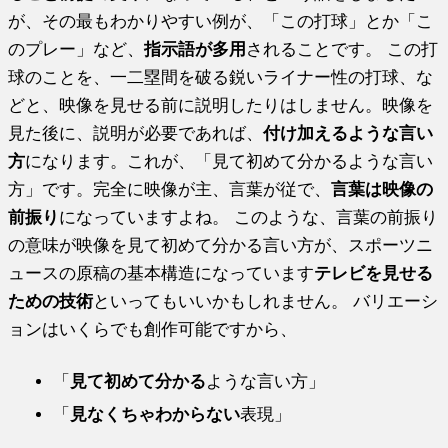
が、その最もわかりやすい例が、「この打球」とか「こ
のプレー」など、
指示語が多用
されることです。 この打
球のことを、一二塁間を破る鋭いライナー性の打球、な
どと、映像を見せる前に説明したりはしません。映像を
見た後に、説明が必要であれば、
付け加えるような言い
方
になります。これが、「見て初めて分かるような言い
方」です。完全に映像が主、言葉が従で、
言葉は映像の
前振り
になっていますよね。 このような、言葉の前振り
の意味が映像を見て初めて分かる言い方が、スポーツニ
ュースの原稿の基本構造になっています
テレビを見せる
ための技術
といってもいいかもしれません。 バリエーシ
ョンはいくらでも創作可能ですから、
「
見て初めて分かる
ような言い方」
「
見なくちゃわからない
表現」