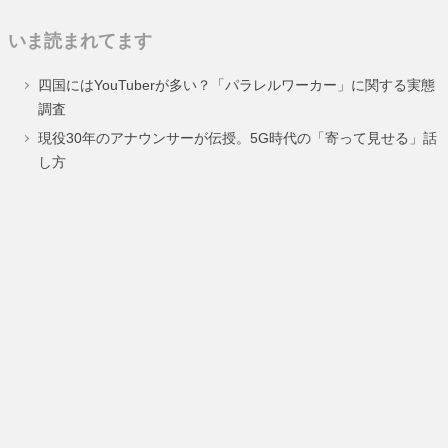
定
定
定
いま読まれてます
ペ
ペ
ペ
四国にはYouTuberが多い？「パラレルワーカー」に関する実態
ー
ー
ー
調査
ジ
ジ
ジ
現役30年のアナウンサーが伝授。5G時代の「寄って見せる」話
し方