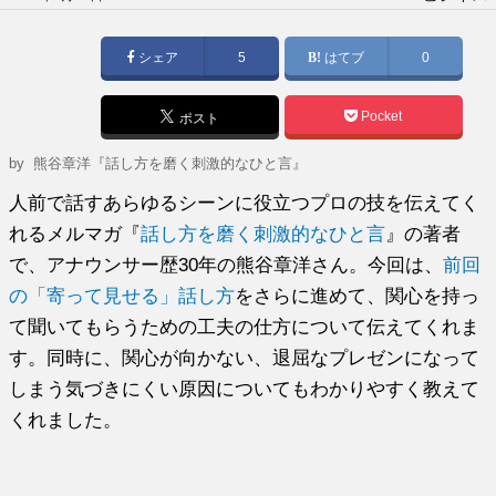
稿
日:
シェア
5
はてブ
0
Pocket
ポスト
by
熊谷章洋『話し方を磨く刺激的なひと言』
人前で話すあらゆるシーンに役立つプロの技を伝えてく
れるメルマガ『
話し方を磨く刺激的なひと言
』の著者
で、アナウンサー歴30年の熊谷章洋さん。今回は、
前回
の「寄って見せる」話し方
をさらに進めて、関心を持っ
て聞いてもらうための工夫の仕方について伝えてくれま
す。同時に、関心が向かない、退屈なプレゼンになって
しまう気づきにくい原因についてもわかりやすく教えて
くれました。