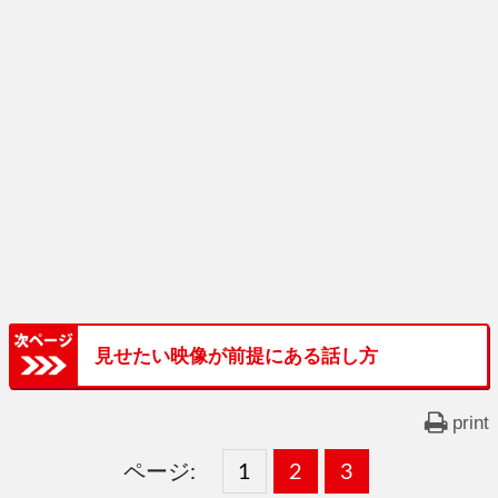
見せたい映像が前提にある話し方
print
ページ:
固
1
固
2
,
固
3
,