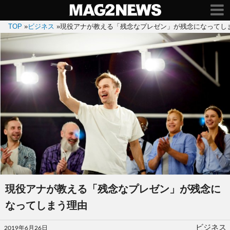
TOP
»
ビジネス
»
現役アナが教える「残念なプレゼン」が残念になってし
現役アナが教える「残念なプレゼン」が残念に
なってしまう理由
投
ビジネス
2019年6月26日