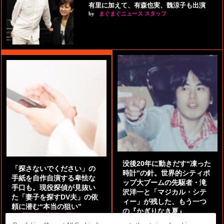
有里に加えて、有森也実、魏涼子も出演
by
まぐまぐニュース スタッフ
没後20年に動きだす“凍った
「探さないでください」の
時計”の針。世界的シティポ
手紙を自作自演する卑怯な
ップ大ブームの先駆者・滝
手口も。現役探偵が見抜い
沢洋一と「マジカル・シテ
た「妻子を探すDV夫」の依
ィー」が残した、もう一つ
頼に潜む“本当の狙い”
の『かぎりなき夏』
by
阿部泰尚『伝説の探偵』
by
都鳥 流星