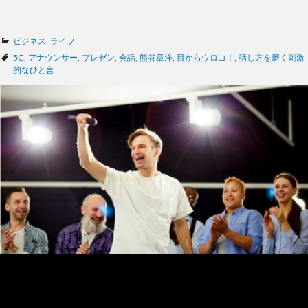
カ
ビジネス
,
ライフ
テ
タ
5G
,
アナウンサー
,
プレゼン
,
会話
,
熊谷章洋
,
目からウロコ！
,
話し方を磨く刺激
ゴ
グ
的なひと言
リ
ー