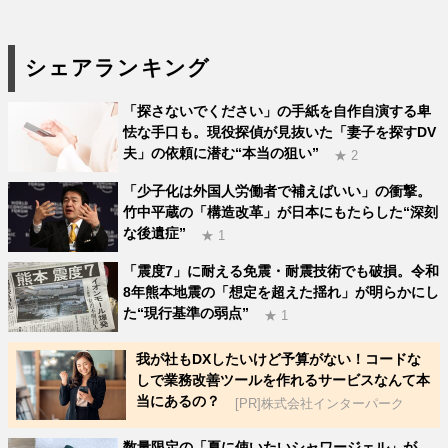
シェアランキング
「探さないでください」の手紙を自作自演する卑
怯な手口も。現役探偵が見抜いた「妻子を探すDV
夫」の依頼に潜む“本当の狙い”
★ 2
「少子化は外国人労働者で補えばいい」の衝撃。
竹中平蔵の「構造改革」が日本にもたらした“深刻
な後遺症”
★ 1
「震度7」に耐える免震・耐震技術でも破損。令和
8年熊本地震の「想定を超えた揺れ」が明らかにし
た“現行基準の弱点”
★ 1
我が社もDXしたいけど予算がない！コードな
しで業務改善ツールを作れるサービスなんて本
当にあるの？
[PR]株式会社インターパーク
数量限定の「夏に使いたいシャワージェル」が、