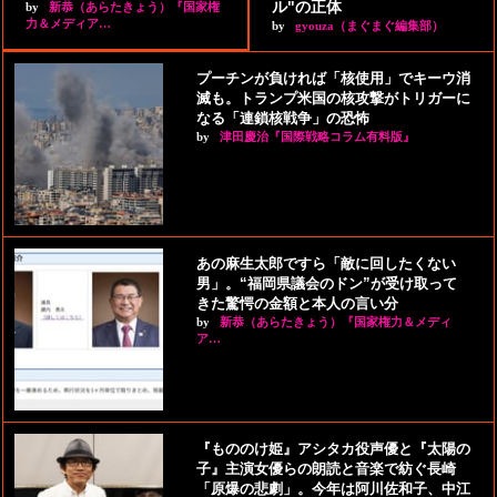
ル"の正体
by
新恭（あらたきょう）『国家権
力＆メディア…
by
gyouza（まぐまぐ編集部）
プーチンが負ければ「核使用」でキーウ消
滅も。トランプ米国の核攻撃がトリガーに
なる「連鎖核戦争」の恐怖
by
津田慶治『国際戦略コラム有料版』
あの麻生太郎ですら「敵に回したくない
男」。“福岡県議会のドン”が受け取って
きた驚愕の金額と本人の言い分
by
新恭（あらたきょう）『国家権力＆メディ
ア…
『もののけ姫』アシタカ役声優と『太陽の
子』主演女優らの朗読と音楽で紡ぐ長崎
「原爆の悲劇」。今年は阿川佐和子、中江