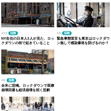
4/19
国際
4/8
国際
NY在住の日本人3人が見た、ロッ
緊急事態宣言も東京はロックダウ
クダウンの街で起きていること
ン無しで感染爆発を防げるのか？
4/8
国際
全米に悲鳴。ロックダウンで医療
崩壊回避も経済崩壊を招く悲劇