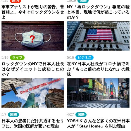
4/25
国内
10/19
国際
軍事アナリストが怒りの警告。菅
NY「再ロックダウン」報道の嘘
首相よ、今すぐロックダウンをせ
と本当。現地で何が起こっている
よ
のか？
5/19
ライフ
5/16
ビジネス
ロックダウンのNYで日本人社長
在NY日本人社長がコロナ禍で叫
はなぜダイエットに成功したの
ぶ「もっと前のめりになれ」の意
か？
味
5/7
国際
4/27
国際
日本人の患者にだけ共通するセリ
YOSHIKIさんなど多くの在米日本
フに、米国の医師が驚いた理由
人が「Stay Home」を叫ぶ理由