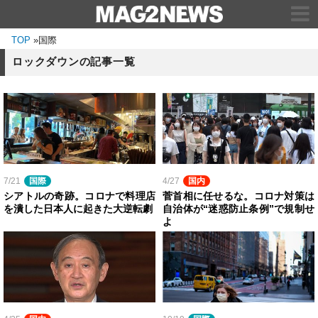
TOP
»
国際
ロックダウンの記事一覧
7/21
国際
4/27
国内
シアトルの奇跡。コロナで料理店
菅首相に任せるな。コロナ対策は
を潰した日本人に起きた大逆転劇
自治体が“迷惑防止条例”で規制せ
よ