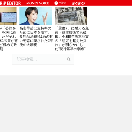
が「公約を
高市早苗は支持率の
「震度7」に耐える免
」を演じ続
ために日本を壊す。
震・耐震技術でも破
、ただそれ
食料品消費税1%の甘
損。令和8年熊本地震
率1％策が背
い誘惑に隠された2年
の「想定を超えた揺
た“極めて政
後の大増税
れ」が明らかにし
割
た“現行基準の弱点”