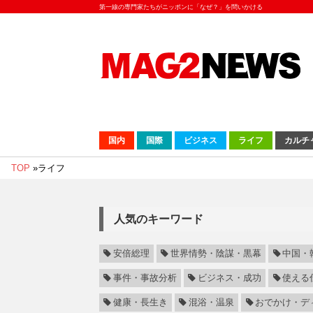
第一線の専門家たちがニッポンに「なぜ？」を問いかける
国内
国際
ビジネス
ライフ
カルチ
TOP
»
ライフ
人気のキーワード
安倍総理
世界情勢・陰謀・黒幕
中国・
事件・事故分析
ビジネス・成功
使える
健康・長生き
混浴・温泉
おでかけ・デ