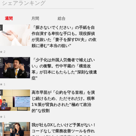
シェアランキング
週間
月間
総合
「探さないでください」の手紙を自
作自演する卑怯な手口も。現役探偵
が見抜いた「妻子を探すDV夫」の依
頼に潜む“本当の狙い”
★ 2
「少子化は外国人労働者で補えばい
い」の衝撃。竹中平蔵の「構造改
革」が日本にもたらした“深刻な後遺
症”
★ 1
高市早苗が「公約を守る首相」を演
じ続けるため、ただそれだけ。税率
1％策が背負わされた“極めて政治
的”な役割
★ 1
我が社もDXしたいけど予算がない！
コードなしで業務改善ツールを作れ