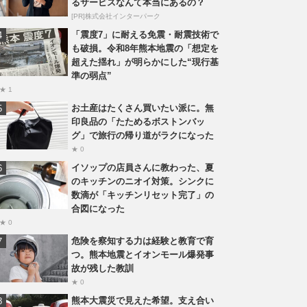
るサービスなんて本当にあるの？
[PR]株式会社インターパーク
「震度7」に耐える免震・耐震技術で
も破損。令和8年熊本地震の「想定を
超えた揺れ」が明らかにした“現行基
準の弱点”
★ 1
お土産はたくさん買いたい派に。無
印良品の「たためるボストンバッ
グ」で旅行の帰り道がラクになった
★ 0
イソップの店員さんに教わった、夏
のキッチンのニオイ対策。シンクに
数滴が「キッチンリセット完了」の
合図になった
★ 0
危険を察知する力は経験と教育で育
つ。熊本地震とイオンモール爆発事
故が残した教訓
★ 0
熊本大震災で見えた希望。支え合い