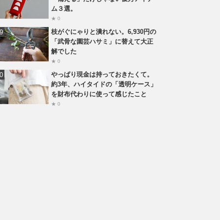
ム３選。
★ 0
枝がぐにゃりと潰れない。6,930円の
「武骨な園芸ハサミ」に替えて大正
解でした
★ 0
やっぱり現金は持っておきたくて。
約3年、ハイタイドの「透明ケース」
を財布代わりに使って感じたこと
★ 0