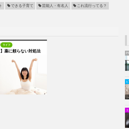
ト
できる子育て
芸能人・有名人
これ流行ってる？
3
ライフ
症】薬に頼らない対処法
P
ビ
エ