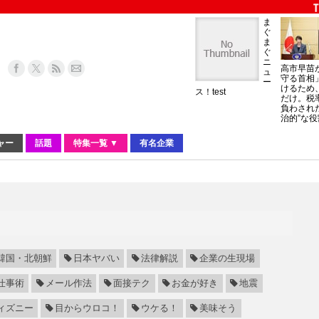
ま
ぐ
ま
ぐ
ニ
高市早苗
ュ
守る首相
ー
けるため
ス！test
だけ。税
負わされ
治的”な役
ャー
話題
特集一覧 ▼
有名企業
韓国・北朝鮮
日本ヤバい
法律解説
企業の生現場
仕事術
メール作法
面接テク
お金が好き
地震
ィズニー
目からウロコ！
ウケる！
美味そう