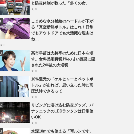
と防災体制が救った「多くの命」
★ 0
こまめな水分補給のハードルが下が
る「真空断熱ボトル」はこれ！日常
でもアウトドアでも大活躍な理由は
ね…
★ 0
高市早苗は支持率のために日本を壊
す。食料品消費税1%の甘い誘惑に隠
された2年後の大増税
★ 0
10%還元の「ケルヒャーとペットボ
トル」があれば、思い立った時に高
圧洗浄できるって
★ 0
リビングに溶け込む防災グッズ。パ
ナソニックのLEDランタンは日常使
いOK
★ 0
水深10mでも使える「写ルンです」