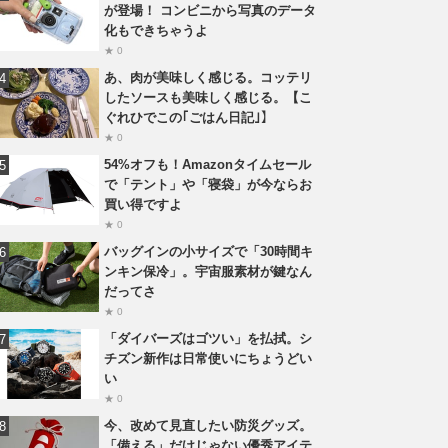
が登場！ コンビニから写真のデータ
化もできちゃうよ
★ 0
あ、肉が美味しく感じる。コッテリ
したソースも美味しく感じる。【こ
ぐれひでこの｢ごはん日記｣】
★ 0
54%オフも！Amazonタイムセール
で「テント」や「寝袋」が今ならお
買い得ですよ
★ 0
バッグインの小サイズで「30時間キ
ンキン保冷」。宇宙服素材が鍵なん
だってさ
★ 0
「ダイバーズはゴツい」を払拭。シ
チズン新作は日常使いにちょうどい
い
★ 0
今、改めて見直したい防災グッズ。
「備える」だけじゃない優秀アイテ