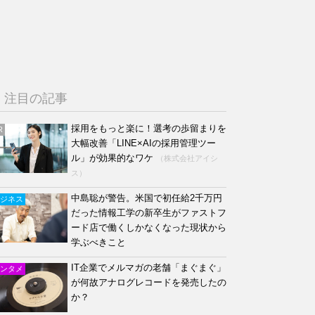
注目の記事
採用をもっと楽に！選考の歩留まりを
R
大幅改善「LINE×AIの採用管理ツー
ル」が効果的なワケ
（株式会社アイシ
ス）
中島聡が警告。米国で初任給2千万円
ジネス
だった情報工学の新卒生がファストフ
ード店で働くしかなくなった現状から
学ぶべきこと
IT企業でメルマガの老舗「まぐまぐ」
ンタメ
が何故アナログレコードを発売したの
か？