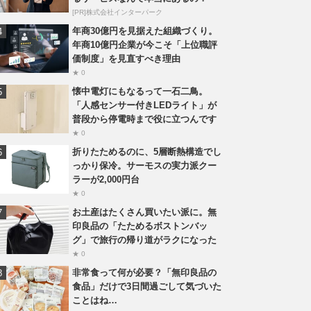
[PR]株式会社インターパーク
年商30億円を見据えた組織づくり。
年商10億円企業が今こそ「上位職評
価制度」を見直すべき理由
★ 0
懐中電灯にもなるって一石二鳥。
「人感センサー付きLEDライト」が
普段から停電時まで役に立つんです
★ 0
折りたためるのに、5層断熱構造でし
っかり保冷。サーモスの実力派クー
ラーが2,000円台
★ 0
お土産はたくさん買いたい派に。無
印良品の「たためるボストンバッ
グ」で旅行の帰り道がラクになった
★ 0
非常食って何が必要？「無印良品の
食品」だけで3日間過ごして気づいた
ことはね…