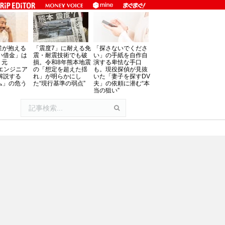
業が抱える
「震度7」に耐える免
「探さないでくださ
い借金」は
震・耐震技術でも破
い」の手紙を自作自
。元
損。令和8年熊本地震
演する卑怯な手口
oftエンジニア
の「想定を超えた揺
も。現役探偵が見抜
解説する
れ」が明らかにし
いた「妻子を探すDV
ム」の危う
た“現行基準の弱点”
夫」の依頼に潜む“本
当の狙い”