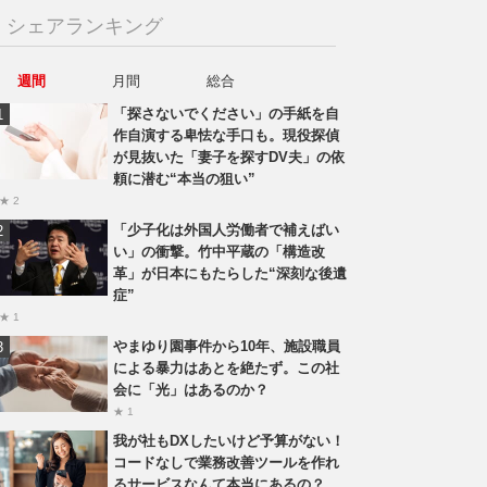
シェアランキング
週間
月間
総合
「探さないでください」の手紙を自
作自演する卑怯な手口も。現役探偵
が見抜いた「妻子を探すDV夫」の依
頼に潜む“本当の狙い”
★ 2
「少子化は外国人労働者で補えばい
い」の衝撃。竹中平蔵の「構造改
革」が日本にもたらした“深刻な後遺
症”
★ 1
やまゆり園事件から10年、施設職員
による暴力はあとを絶たず。この社
会に「光」はあるのか？
★ 1
我が社もDXしたいけど予算がない！
コードなしで業務改善ツールを作れ
るサービスなんて本当にあるの？