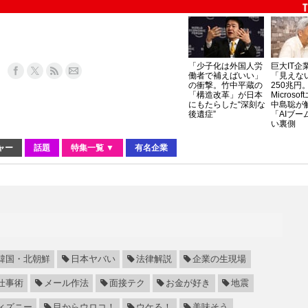
「少子化は外国人労
巨大IT企
働者で補えばいい」
「見えな
の衝撃。竹中平蔵の
250兆円
「構造改革」が日本
Micros
にもたらした“深刻な
中島聡が
後遺症”
「AIブー
い裏側
ャー
話題
特集一覧 ▼
有名企業
韓国・北朝鮮
日本ヤバい
法律解説
企業の生現場
仕事術
メール作法
面接テク
お金が好き
地震
ィズニー
目からウロコ！
ウケる！
美味そう