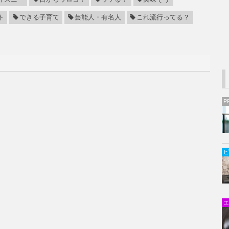
ト
できる子育て
芸能人・有名人
これ流行ってる？
P
ビ
エ