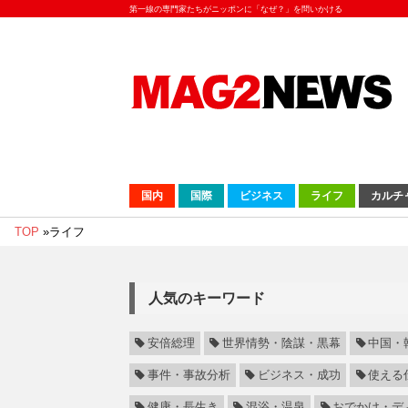
第一線の専門家たちがニッポンに「なぜ？」を問いかける
国内
国際
ビジネス
ライフ
カルチ
TOP
»
ライフ
人気のキーワード
安倍総理
世界情勢・陰謀・黒幕
中国・
事件・事故分析
ビジネス・成功
使える
健康・長生き
混浴・温泉
おでかけ・デ