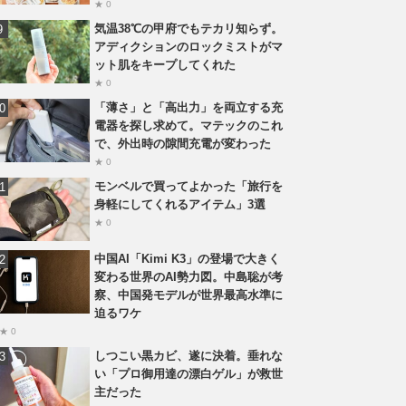
★ 0
気温38℃の甲府でもテカリ知らず。
アディクションのロックミストがマ
ット肌をキープしてくれた
★ 0
「薄さ」と「高出力」を両立する充
電器を探し求めて。マテックのこれ
で、外出時の隙間充電が変わった
★ 0
モンベルで買ってよかった「旅行を
身軽にしてくれるアイテム」3選
★ 0
中国AI「Kimi K3」の登場で大きく
変わる世界のAI勢力図。中島聡が考
察、中国発モデルが世界最高水準に
迫るワケ
★ 0
しつこい黒カビ、遂に決着。垂れな
い「プロ御用達の漂白ゲル」が救世
主だった