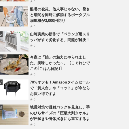
★ 0
酷暑の被災、他人事じゃない。暑さ
と暗闇を同時に解消するポータブル
扇風機が3,000円切り
★ 0
山崎実業の新作で「ベランダ用スリ
ッパがすぐ劣化する」問題が解決！
★ 0
今夜は「鮎」の魅力にやられまし
た。美味しかった～。【こぐれひで
この｢ごはん日記｣】
★ 0
70%オフも！Amazonタイムセール
で「焚火台」や「コット」が今なら
お買い得ですよ
★ 0
地震対策で避難バッグを見直し。手
のひらサイズの「圧縮大判タオル」
が汗拭きや身体拭きにも重宝するよ
★ 0