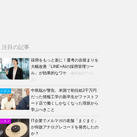
注目の記事
採用をもっと楽に！選考の歩留まりを
R
大幅改善「LINE×AIの採用管理ツー
ル」が効果的なワケ
（株式会社アイシ
ス）
中島聡が警告。米国で初任給2千万円
ジネス
だった情報工学の新卒生がファストフ
ード店で働くしかなくなった現状から
学ぶべきこと
IT企業でメルマガの老舗「まぐまぐ」
ンタメ
が何故アナログレコードを発売したの
か？