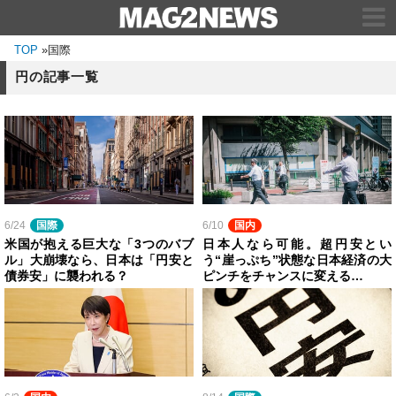
TOP
»
国際
円の記事一覧
6/24
国際
6/10
国内
米国が抱える巨大な「3つのバブ
日本人なら可能。超円安とい
ル」大崩壊なら、日本は「円安と
う“崖っぷち”状態な日本経済の大
債券安」に襲われる？
ピンチをチャンスに変える…