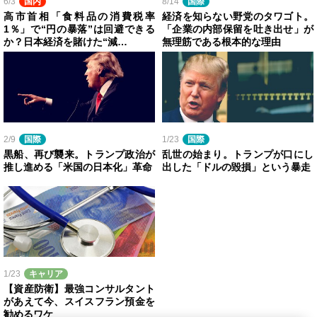
6/3
国内
8/14
国際
高市首相「食料品の消費税率
経済を知らない野党のタワゴト。
1％」で“円の暴落”は回避できる
「企業の内部保留を吐き出せ」が
か？日本経済を賭けた“減…
無理筋である根本的な理由
2/9
国際
1/23
国際
黒船、再び襲来。トランプ政治が
乱世の始まり。トランプが口にし
推し進める「米国の日本化」革命
出した「ドルの毀損」という暴走
1/23
キャリア
【資産防衛】最強コンサルタント
があえて今、スイスフラン預金を
勧めるワケ