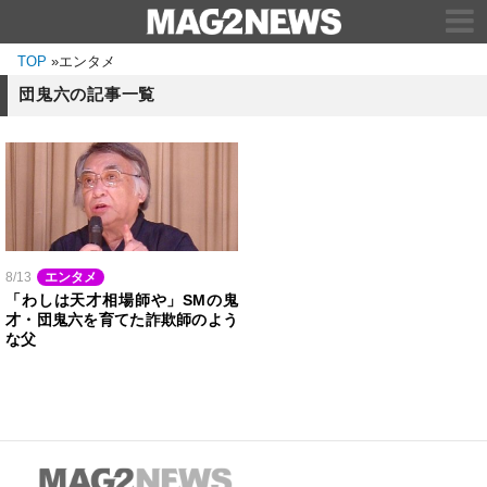
TOP
»
エンタメ
団鬼六の記事一覧
8/13
エンタメ
「わしは天才相場師や」SMの鬼
才・団鬼六を育てた詐欺師のよう
な父