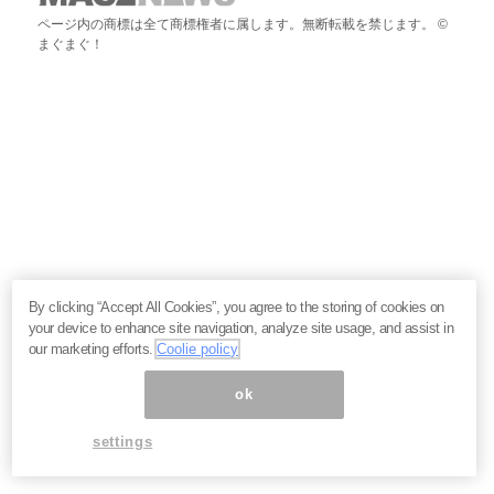
ページ内の商標は全て商標権者に属します。無断転載を禁じます。 ©
まぐまぐ！
By clicking “Accept All Cookies”, you agree to the storing of cookies on
your device to enhance site navigation, analyze site usage, and assist in
our marketing efforts.
Coolie policy
ok
settings