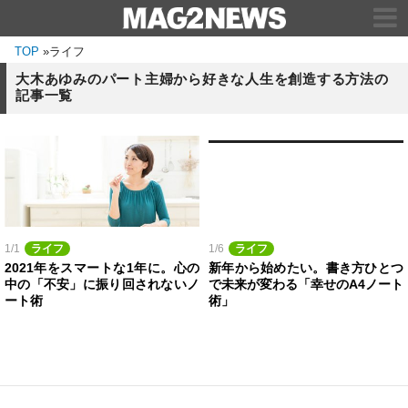
TOP
»
ライフ
大木あゆみのパート主婦から好きな人生を創造する方法の
記事一覧
1/1
ライフ
1/6
ライフ
2021年をスマートな1年に。心の
新年から始めたい。書き方ひとつ
中の「不安」に振り回されないノ
で未来が変わる「幸せのA4ノート
ート術
術」