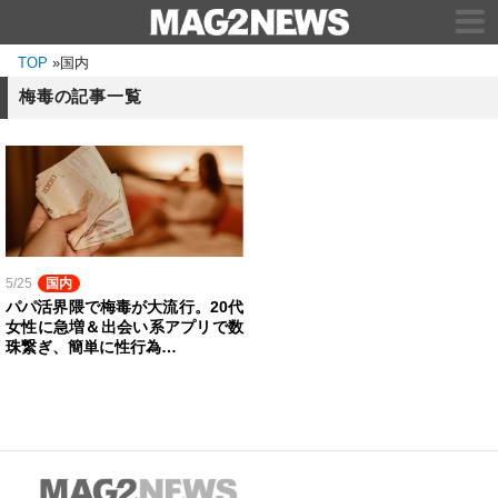
TOP
»
国内
梅毒の記事一覧
5/25
国内
パパ活界隈で梅毒が大流行。20代
女性に急増＆出会い系アプリで数
珠繋ぎ、簡単に性行為…