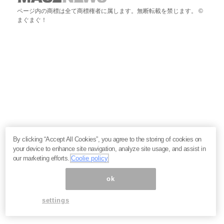
ページ内の商標は全て商標権者に属します。無断転載を禁じます。 ©
まぐまぐ！
By clicking “Accept All Cookies”, you agree to the storing of cookies on
your device to enhance site navigation, analyze site usage, and assist in
our marketing efforts.
Coolie policy
ok
settings