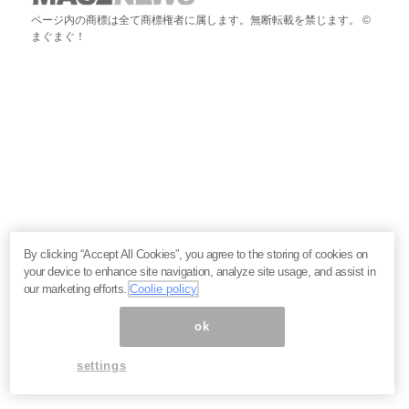
ページ内の商標は全て商標権者に属します。無断転載を禁じます。 ©
まぐまぐ！
By clicking “Accept All Cookies”, you agree to the storing of cookies on
your device to enhance site navigation, analyze site usage, and assist in
our marketing efforts.
Coolie policy
ok
settings