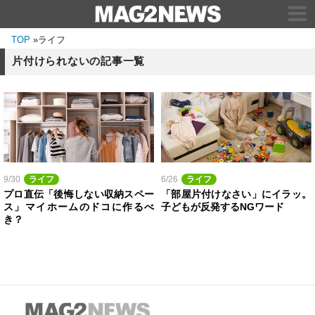
TOP
»
ライフ
片付けられないの記事一覧
9/30
ライフ
6/26
ライフ
プロ直伝「後悔しない収納スペー
「部屋片付けなさい」にイラッ。
ス」マイホームのドコに作るべ
子どもが反発するNGワード
き？