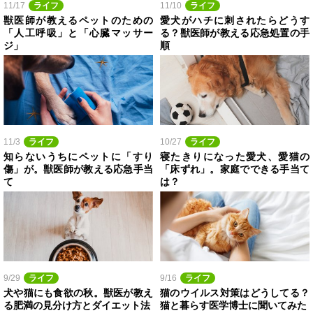
11/17
ライフ
11/10
ライフ
獣医師が教えるペットのための
愛犬がハチに刺されたらどうす
「人工呼吸」と「心臓マッサー
る？獣医師が教える応急処置の手
ジ」
順
11/3
ライフ
10/27
ライフ
知らないうちにペットに「すり
寝たきりになった愛犬、愛猫の
傷」が。獣医師が教える応急手当
「床ずれ」。家庭でできる手当て
て
は？
9/29
ライフ
9/16
ライフ
犬や猫にも食欲の秋。獣医が教え
猫のウイルス対策はどうしてる？
る肥満の見分け方とダイエット法
猫と暮らす医学博士に聞いてみた