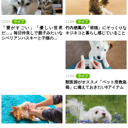
12/10
ライフ
11/26
ライフ
「愛がすごい」「優しい世界
竹内栖鳳の「班猫」にそっくりな
だ…」毎日仲良しで親子みたいな
キジネコと暮らし感じていること
シベリアンハスキーと子猫の…
11/24
ライフ
獣医師がオススメ「ペット用救急
箱」に備えておきたい9アイテム