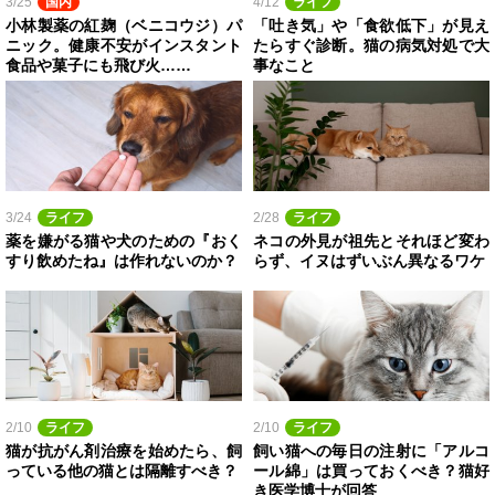
3/25
国内
4/12
ライフ
小林製薬の紅麹（ベニコウジ）パ
「吐き気」や「食欲低下」が見え
ニック。健康不安がインスタント
たらすぐ診断。猫の病気対処で大
食品や菓子にも飛び火……
事なこと
3/24
ライフ
2/28
ライフ
薬を嫌がる猫や犬のための『おく
ネコの外見が祖先とそれほど変わ
すり飲めたね』は作れないのか？
らず、イヌはずいぶん異なるワケ
2/10
ライフ
2/10
ライフ
猫が抗がん剤治療を始めたら、飼
飼い猫への毎日の注射に「アルコ
っている他の猫とは隔離すべき？
ール綿」は買っておくべき？猫好
き医学博士が回答