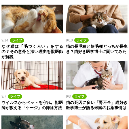
9/14
ライフ
9/10
ライフ
なぜ猫は「毛づくろい」をする
猫の長毛種と短毛種どっちが長生
の？その意外と深い理由を獣医師
き？猫好き医学博士に聞いてみた
が解説
9/7
ライフ
9/3
ライフ
ウイルスからペットを守れ。獣医
猫の死因に多い「腎不全」猫好き
師が教える「ケージ」の掃除方法
医学博士が語る米国のお薬事情は