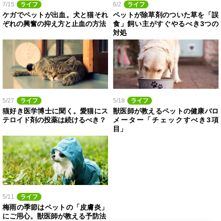
7/15
ライフ
6/2
ライフ
ケガでペットが出血。犬と猫それ
ペットが除草剤のついた草を「誤
ぞれの興奮の抑え方と止血の方法
食」飼い主がすぐやるべき3つの
対処
5/27
ライフ
5/18
ライフ
猫好き医学博士に聞く。愛猫にス
獣医師が教えるペットの健康バロ
テロイド剤の投薬は続けるべき？
メーター「チェックすべき3項
目」
5/11
ライフ
梅雨の季節はペットの「皮膚炎」
にご用心。獣医師が教える予防法