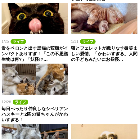
1/25
ライフ
1/11
ライフ
舌をベロンと出す黒猫の変顔がイ
猫とフェレットが織りなす微笑ま
ンパクトありすぎ！「この不思議
しい愛情。「かわいすぎる」人間
生物は何?」「妖怪!?…
の子どもみたいにお昼寝…
12/28
ライフ
毎日べったり仲良しなシベリアン
ハスキーと2匹の猫ちゃんがかわ
いすぎる！