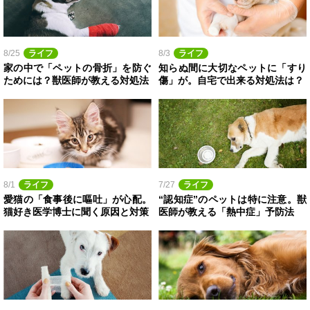
8/25
ライフ
8/3
ライフ
家の中で「ペットの骨折」を防ぐ
知らぬ間に大切なペットに「すり
ためには？獣医師が教える対処法
傷」が。自宅で出来る対処法は？
8/1
ライフ
7/27
ライフ
愛猫の「食事後に嘔吐」が心配。
“認知症”のペットは特に注意。獣
猫好き医学博士に聞く原因と対策
医師が教える「熱中症」予防法