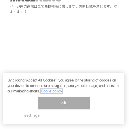
ページ内の商標は全て商標権者に属します。無断転載を禁じます。 ©
まぐまぐ！
By clicking “Accept All Cookies”, you agree to the storing of cookies on
your device to enhance site navigation, analyze site usage, and assist in
our marketing efforts.
Coolie policy
ok
settings