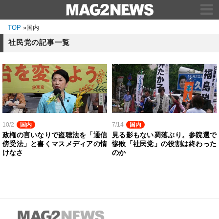
TOP
»
国内
社民党の記事一覧
10/2
国内
7/14
国内
政権の言いなりで盗聴法を「通信
見る影もない凋落ぶり。参院選で
傍受法」と書くマスメディアの情
惨敗「社民党」の役割は終わった
けなさ
のか