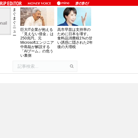
ま
ぐ
ま
ぐ
ニ
巨大IT企業が抱える
高市早苗は支持率の
ュ
「見えない借金」は
ために日本を壊す。
ー
250兆円。元
食料品消費税1%の甘
Microsoftエンジニア
い誘惑に隠された2年
中島聡が解説する
後の大増税
「AIブーム」の危う
い裏側