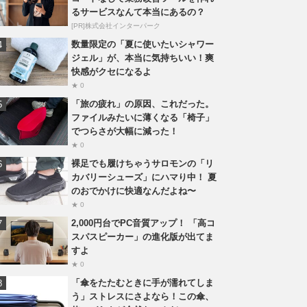
るサービスなんて本当にあるの？
[PR]株式会社インターパーク
数量限定の「夏に使いたいシャワー
ジェル」が、本当に気持ちいい！爽
快感がクセになるよ
★ 0
「旅の疲れ」の原因、これだった。
ファイルみたいに薄くなる「椅子」
でつらさが大幅に減った！
★ 0
裸足でも履けちゃうサロモンの「リ
カバリーシューズ」にハマり中！ 夏
のおでかけに快適なんだよね〜
★ 0
2,000円台でPC音質アップ！ 「高コ
スパスピーカー」の進化版が出てま
すよ
★ 0
「傘をたたむときに手が濡れてしま
う」ストレスにさよなら！この傘、