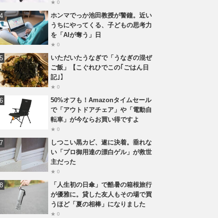
★ 0
ホンマでっか池田教授が警鐘。近い
うちにやってくる、子どもの思考力
を「AIが奪う」日
★ 0
いただいたうなぎで「うなぎの混ぜ
ご飯」【こぐれひでこの｢ごはん日
記｣】
★ 0
50%オフも！Amazonタイムセール
で「アウトドアチェア」や「電動自
転車」が今ならお買い得ですよ
★ 0
しつこい黒カビ、遂に決着。垂れな
い「プロ御用達の漂白ゲル」が救世
主だった
★ 0
「人生初の日傘」で酷暑の箱根旅行
が優雅に。貸した友人もその場で買
うほど「夏の相棒」になりました
★ 0