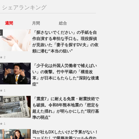
シェアランキング
週間
月間
総合
「探さないでください」の手紙を自
作自演する卑怯な手口も。現役探偵
が見抜いた「妻子を探すDV夫」の依
頼に潜む“本当の狙い”
★ 2
「少子化は外国人労働者で補えばい
い」の衝撃。竹中平蔵の「構造改
革」が日本にもたらした“深刻な後遺
症”
★ 1
「震度7」に耐える免震・耐震技術で
も破損。令和8年熊本地震の「想定を
超えた揺れ」が明らかにした“現行基
準の弱点”
★ 1
我が社もDXしたいけど予算がない！
コードなしで業務改善ツールを作れ