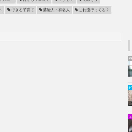
ト
できる子育て
芸能人・有名人
これ流行ってる？
P
ビ
エ