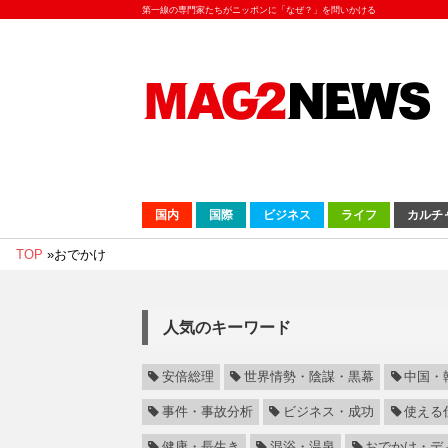
第一線の専門家たちがニッポンに「なぜ？」を問いかける
国内
国際
ビジネス
ライフ
カルチ
TOP
»
おでかけ
人気のキーワード
安倍総理
世界情勢・陰謀・黒幕
中国・
事件・事故分析
ビジネス・成功
使える
健康・長生き
混浴・温泉
おでかけ・デ