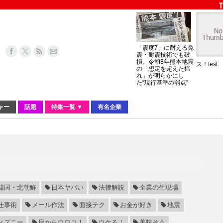
「震度7」に耐える免
震・耐震技術でも破
損。令和8年熊本地震
ス！test
の「想定を超えた揺
れ」が明らかにし
た“現行基準の弱点”
ャー
話題
特集一覧 ▼
有名企業
韓国・北朝鮮
日本ヤバい
法律解説
企業の生現場
仕事術
メール作法
面接テク
お金が好き
地震
ィズニー
目からウロコ！
ウケる！
美味そう