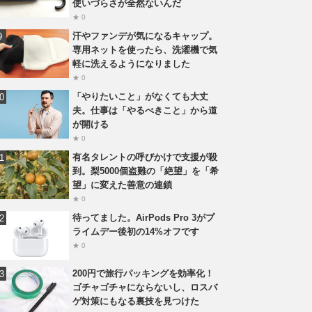
使いづらさが全然ないんだ
★ 0
汗やファンデが気になるキャップ。
専用ネットを使ったら、洗濯機で気
軽に洗えるようになりました
★ 0
「やりたいこと」がなくても大丈
夫。仕事は「やるべきこと」から道
が開ける
★ 0
有名タレントの呼びかけで支援が殺
到。梨5000個盗難の「絶望」を「希
望」に変えた善意の連鎖
★ 0
待ってました。AirPods Pro 3がプ
ライムデー後初の14%オフです
★ 0
200円で旅行パッキングを効率化！
ゴチャゴチャにならないし、ロスバ
ゲ対策にもなる裏技を見つけた