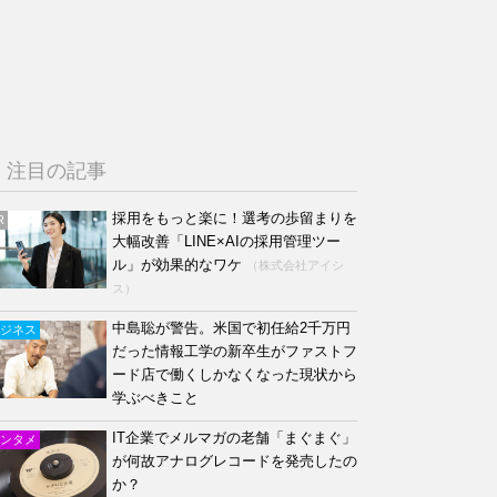
注目の記事
採用をもっと楽に！選考の歩留まりを
R
大幅改善「LINE×AIの採用管理ツー
ル」が効果的なワケ
（株式会社アイシ
ス）
中島聡が警告。米国で初任給2千万円
ジネス
だった情報工学の新卒生がファストフ
ード店で働くしかなくなった現状から
学ぶべきこと
IT企業でメルマガの老舗「まぐまぐ」
ンタメ
が何故アナログレコードを発売したの
か？