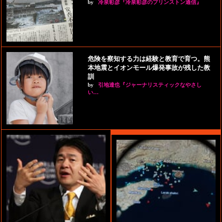
by
冷泉彰彦『冷泉彰彦のプリンストン通信』
危険を察知する力は経験と教育で育つ。熊
本地震とイオンモール爆発事故が残した教
訓
by
引地達也『ジャーナリスティックなやさし
い…