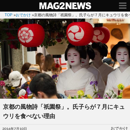
TOP
»
おでかけ
»
京都の風物詩「祇園祭」。氏子らが７月にキュウリを食
京都の風物詩「祇園祭」。氏子らが７月にキュ
ウリを食べない理由
投
おでかけ
2016年7月10日