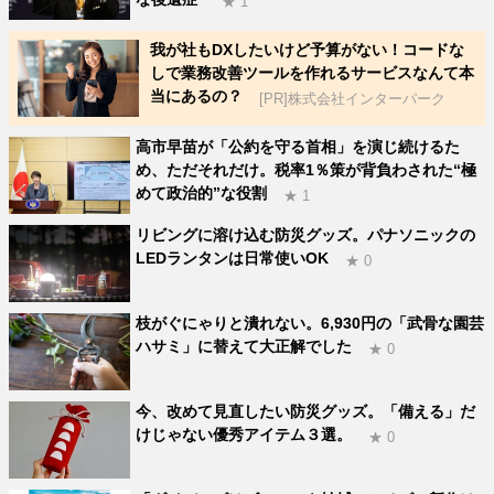
★ 1
我が社もDXしたいけど予算がない！コードな
しで業務改善ツールを作れるサービスなんて本
当にあるの？
[PR]株式会社インターパーク
高市早苗が「公約を守る首相」を演じ続けるた
め、ただそれだけ。税率1％策が背負わされた“極
めて政治的”な役割
★ 1
リビングに溶け込む防災グッズ。パナソニックの
LEDランタンは日常使いOK
★ 0
枝がぐにゃりと潰れない。6,930円の「武骨な園芸
ハサミ」に替えて大正解でした
★ 0
今、改めて見直したい防災グッズ。「備える」だ
けじゃない優秀アイテム３選。
★ 0