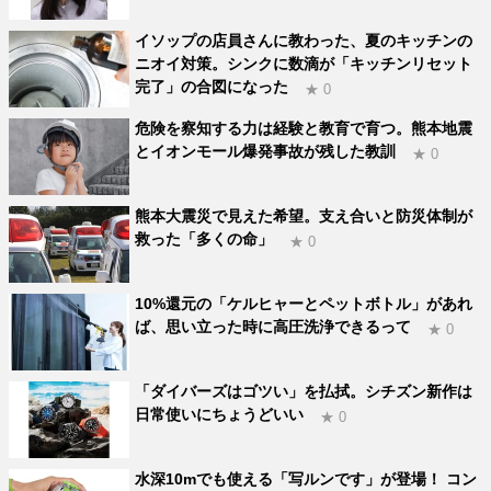
イソップの店員さんに教わった、夏のキッチンの
ニオイ対策。シンクに数滴が「キッチンリセット
完了」の合図になった
★ 0
危険を察知する力は経験と教育で育つ。熊本地震
とイオンモール爆発事故が残した教訓
★ 0
熊本大震災で見えた希望。支え合いと防災体制が
救った「多くの命」
★ 0
10%還元の「ケルヒャーとペットボトル」があれ
ば、思い立った時に高圧洗浄できるって
★ 0
「ダイバーズはゴツい」を払拭。シチズン新作は
日常使いにちょうどいい
★ 0
水深10mでも使える「写ルンです」が登場！ コン