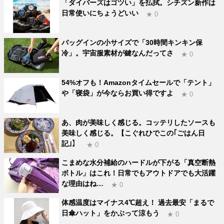
「ダイバーズはゴツい」を払拭。シチズン新作は
日常使いにちょうどいい
★ 0
バッグインの小サイズで「30時間キンキン保
冷」。宇宙服素材が鍵なんだってさ
★ 0
54%オフも！Amazonタイムセールで「テント」
や「寝袋」が今ならお買い得ですよ
★ 0
あ、肉が美味しく感じる。コッテリしたソースも
美味しく感じる。【こぐれひでこの｢ごはん日
記｣】
★ 0
こまめな水分補給のハードルが下がる「真空断熱
ボトル」はこれ！日常でもアウトドアでも大活躍
な理由はね…
★ 0
体感温度はマイナス4℃超え！ 過去最安「まるで
日傘ハット」をかぶって涼もう
★ 0