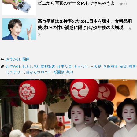
ビニから写真のデータ化もできちゃうよ
★ 0
高市早苗は支持率のために日本を壊す。食料品消
費税1%の甘い誘惑に隠された2年後の大増税
★
0
カ
おでかけ
,
国内
テ
タ
おでかけ
,
おもしろい京都案内
,
オモシロ
,
キュウリ
,
三大祭
,
八坂神社
,
家紋
,
歴史
ゴ
グ
ミステリー
,
目からウロコ！
,
祇園祭
,
祭り
リ
ー