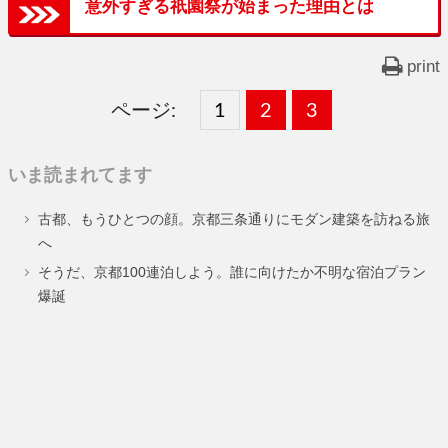
意外すぎる祇園祭が始まった理由とは
print
ページ:
固
1
固
2
,
固
3
,
定
定
定
いま読まれてます
ペ
ペ
ペ
古都、もうひとつの顔。京都三条通りにモダン建築を訪ねる旅
ー
ー
ー
へ
ジ
ジ
ジ
そうだ、京都100連泊しよう。誰に向けたか不明な宿泊プラン
爆誕