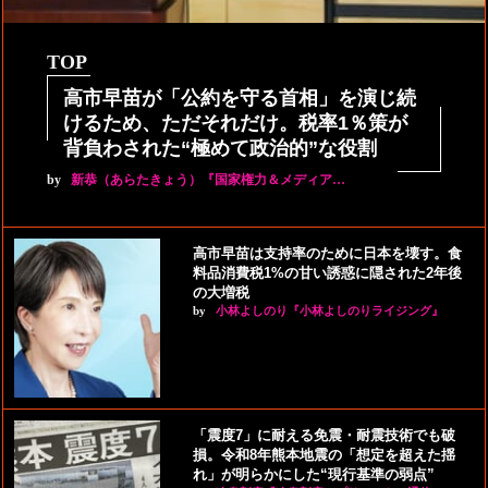
TOP
高市早苗が「公約を守る首相」を演じ続
けるため、ただそれだけ。税率1％策が
背負わされた“極めて政治的”な役割
by
新恭（あらたきょう）『国家権力＆メディア…
高市早苗は支持率のために日本を壊す。食
料品消費税1%の甘い誘惑に隠された2年後
の大増税
by
小林よしのり『小林よしのりライジング』
「震度7」に耐える免震・耐震技術でも破
損。令和8年熊本地震の「想定を超えた揺
れ」が明らかにした“現行基準の弱点”