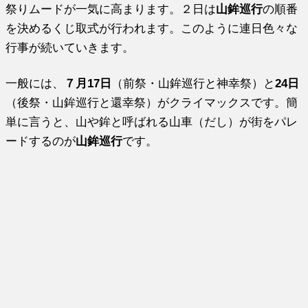
祭りムードが一気に高まります。２日は
山鉾巡行
の順番
を決めるくじ取式が行われます。このように連日色々な
行事が続いていきます。
一般には、
７月17日
（前祭・山鉾巡行と神幸祭）と
24日
（後祭・山鉾巡行と還幸祭）がクライマックスです。簡
単に言うと、山や鉾と呼ばれる山車（だし）が街をパレ
ードするのが
山鉾巡行
です。