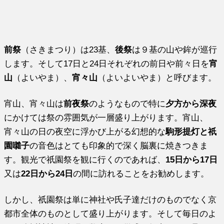
前祭
（さきまつり）は23基、
後祭
は９基の山や鉾が巡行
します。そして17日と24日それぞれの前日や前々日を
宵
山
（よいやま）、
宵々山
（よいよいやま）と呼びます。
宵山、宵々山は
前夜祭
のようなもので特に
夕方から深夜
にかけては祭の雰囲気が一層盛り上がります。宵山、
宵々山の日の夜空に浮かび上がる幻想的な
駒形提灯と祇
園囃子
の音色はとても印象的で深く脳裏に焼きつきま
す。観光で祇園祭を観に行くのであれば、
15日から17日
又は
22日から24日
の間に訪れることをお勧めします。
しかし、祇園祭は単に神社や氏子達だけのものでなく京
都市全体のものとして盛り上がります。そして毎日のよ