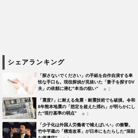
シェアランキング
「探さないでください」の手紙を自作自演する卑
怯な手口も。現役探偵が見抜いた「妻子を探すDV
夫」の依頼に潜む“本当の狙い”
★ 2
「震度7」に耐える免震・耐震技術でも破損。令和
8年熊本地震の「想定を超えた揺れ」が明らかにし
た“現行基準の弱点”
★ 1
「少子化は外国人労働者で補えばいい」の衝撃。
竹中平蔵の「構造改革」が日本にもたらした“深刻
な後遺症”