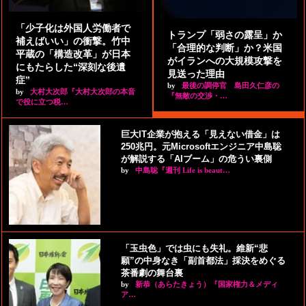
「少子化は外国人労働者で
トランプ「弱さの露呈」か
補えばいい」の衝撃。竹中
「合理的な判断」か？米国
平蔵の「構造改革」が日本
がイランへの大規模攻撃を
にもたらした“深刻な後遺
見送った理由
症”
by
最後の調停官 島田久仁彦の
by
大村大次郎『大村大次郎の本音
『無敵の交渉・…
で役に立つ税…
巨大IT企業が抱える「見えない借金」は
250兆円。元Microsoftエンジニア中島聡
が解説する「AIブーム」の危うい裏側
by
中島聡『週刊 Life is beaut…
「玉虫色」では虫にも失礼。維新“悲
願”の中身なき「副首都法」採決をめぐる
茶番劇の舞台裏
by
新恭（あらたきょう）『国家権力＆メディ
ア…