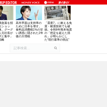
債急落を招
高市早苗は支持率の
「震度7」に耐える免
太ショッ
ために日本を壊す。
震・耐震技術でも破
体。グーグ
食料品消費税1%の甘
損。令和8年熊本地震
人元社長が
い誘惑に隠された2年
の「想定を超えた揺
択と集中」
後の大増税
れ」が明らかにし
戦略
た“現行基準の弱点”