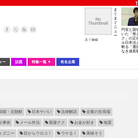
ま
ぐ
ま
ぐ
ニ
円安と国
ュ
いた「骨
ー
ク」の正
ス！test
ル日本法
斬る「選
なき成長
ャー
話題
特集一覧 ▼
有名企業
韓国・北朝鮮
日本ヤバい
法律解説
企業の生現場
仕事術
メール作法
面接テク
お金が好き
地震
ィズニー
目からウロコ！
ウケる！
美味そう