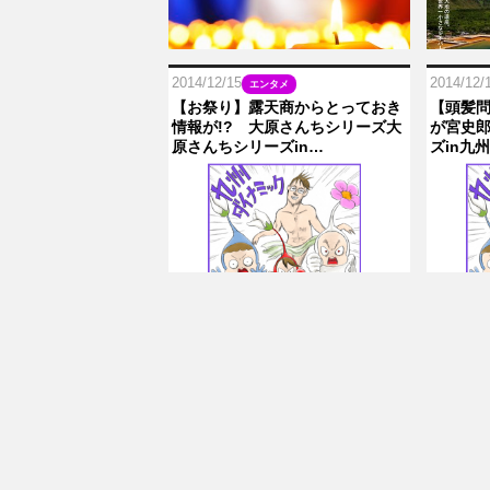
2014/12/15
2014/12/
エンタメ
【お祭り】露天商からとっておき
【頭髪
情報が!? 大原さんちシリーズ大
が宮史郎
原さんちシリーズin…
ズin九州P