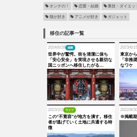
オンナの！
恋愛・結婚
裏技・ダイエッ
猫が好き
アニメが好き
ガジェット
移住の記事一覧
2024/6/28
2023/6/1
国際
世界中が驚愕。街を清潔に保ち
東京か
「安心安全」を実現させる親切な
「非推
国ニッポンへ移住したがる…
なワケ
2023/2/2
2022/8/3
ライフ
この“不寛容”が地方を潰す。移住
※掲載
者が逃げていく土地に共通する特
徴