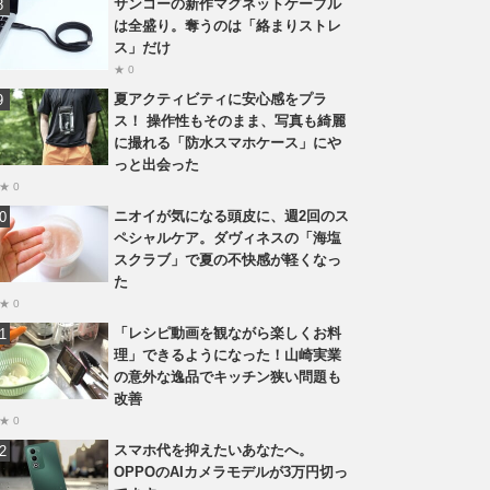
サンコーの新作マグネットケーブル
は全盛り。奪うのは「絡まりストレ
ス」だけ
★ 0
夏アクティビティに安心感をプラ
ス！ 操作性もそのまま、写真も綺麗
に撮れる「防水スマホケース」にや
っと出会った
★ 0
ニオイが気になる頭皮に、週2回のス
ペシャルケア。ダヴィネスの「海塩
スクラブ」で夏の不快感が軽くなっ
た
★ 0
「レシピ動画を観ながら楽しくお料
理」できるようになった！山崎実業
の意外な逸品でキッチン狭い問題も
改善
★ 0
スマホ代を抑えたいあなたへ。
OPPOのAIカメラモデルが3万円切っ