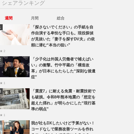
シェアランキング
週間
月間
総合
「探さないでください」の手紙を自
作自演する卑怯な手口も。現役探偵
が見抜いた「妻子を探すDV夫」の依
頼に潜む“本当の狙い”
★ 2
「少子化は外国人労働者で補えばい
い」の衝撃。竹中平蔵の「構造改
革」が日本にもたらした“深刻な後遺
症”
★ 1
「震度7」に耐える免震・耐震技術で
も破損。令和8年熊本地震の「想定を
超えた揺れ」が明らかにした“現行基
準の弱点”
★ 1
我が社もDXしたいけど予算がない！
コードなしで業務改善ツールを作れ