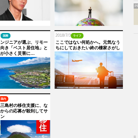
P
7
2018/7/3
国際
ライフ
エンジニアが選ぶ、リモー
ここではない何処かへ。元気なう
ク向き「ベスト居住地」と
ちにしておきたい終の棲家さがし
差が小さく災害に…
国内
県三島村の移住支援に、な
外からの応募が殺到してサ
ウン