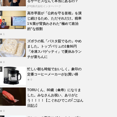
るサービスなんて本当にあるの？
[PR]株式会社インターパーク
高市早苗が「公約を守る首相」を演
じ続けるため、ただそれだけ。税率
1％策が背負わされた“極めて政治
的”な役割
★ 1
ズボラの私「パスタ茹でるの」やめ
ました。トップバリュの1食86円
「冷凍スパゲッティ」で夏休みラン
チが楽ちんに
★ 0
忙しい朝も時短でおいしく。象印の
定番コーヒーメーカーがお買い得
★ 0
TORUくん、80歳（傘寿）になりま
した。みなさんお祝い、ありがと
う！！！！【こぐれひでこの｢ごはん
日記｣】
★ 0