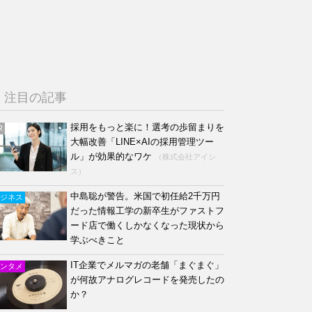
注目の記事
採用をもっと楽に！選考の歩留まりを
R
大幅改善「LINE×AIの採用管理ツー
ル」が効果的なワケ
（株式会社アイシ
ス）
中島聡が警告。米国で初任給2千万円
ジネス
だった情報工学の新卒生がファストフ
ード店で働くしかなくなった現状から
学ぶべきこと
IT企業でメルマガの老舗「まぐまぐ」
ンタメ
が何故アナログレコードを発売したの
か？