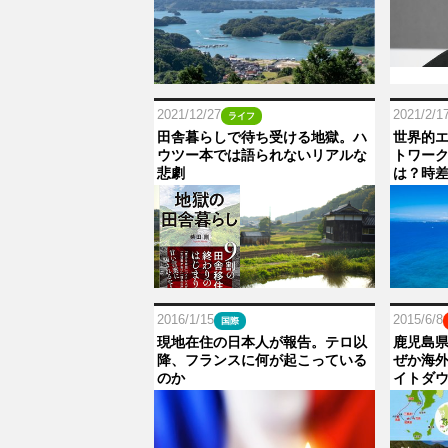
2021/12/27
2021/2/1
ライフ
田舎暮らしで待ち受ける地獄。ハ
世界的
ウツー本では語られないリアルな
トワー
悲劇
は？時
2016/1/15
2015/6/8
国際
現地在住の日本人が報告。テロ以
鹿児島
降、フランスに何が起こっている
ぜか海
のか
イトダ