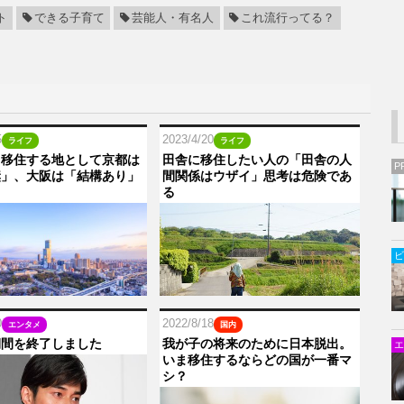
ト
できる子育て
芸能人・有名人
これ流行ってる？
5
2023/4/20
ライフ
ライフ
ら移住する地として京都は
田舎に移住したい人の「田舎の人
P
奨」、大阪は「結構あり」
間関係はウザイ」思考は危険であ
る
ビ
0
2022/8/18
エンタメ
国内
期間を終了しました
我が子の将来のために日本脱出。
エ
いま移住するならどの国が一番マ
シ？