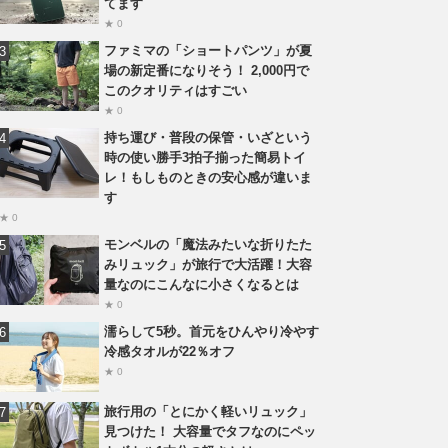
てます
★ 0
ファミマの「ショートパンツ」が夏
場の新定番になりそう！ 2,000円で
このクオリティはすごい
★ 0
持ち運び・普段の保管・いざという
時の使い勝手3拍子揃った簡易トイ
レ！もしものときの安心感が違いま
す
★ 0
モンベルの「魔法みたいな折りたた
みリュック」が旅行で大活躍！大容
量なのにこんなに小さくなるとは
★ 0
濡らして5秒。首元をひんやり冷やす
冷感タオルが22％オフ
★ 0
旅行用の「とにかく軽いリュック」
見つけた！ 大容量でタフなのにペッ