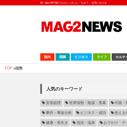
第一線の専門家たちがニッポンに「なぜ？」を問いかける
国内
国際
ビジネス
ライフ
カルチ
TOP
»
国際
人気のキーワード
安倍総理
世界情勢・陰謀・黒幕
中国・
事件・事故分析
ビジネス・成功
使える
健康・長生き
混浴・温泉
おでかけ・デ