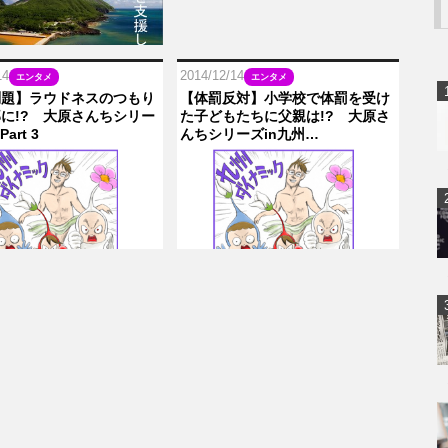
14
2014/12/14
エンタメ
エンタメ
問題】ラウドネスのつもり
【体罰反対】小学校で体罰を受け
に!? 大原さんちシリー
た子どもたちに父親は!? 大原さ
art 3
んちシリーズin九州…