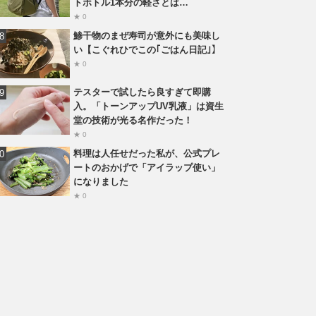
トボトル1本分の軽さとは…
★ 0
鯵干物のまぜ寿司が意外にも美味し
い【こぐれひでこの｢ごはん日記｣】
★ 0
テスターで試したら良すぎて即購
入。「トーンアップUV乳液」は資生
堂の技術が光る名作だった！
★ 0
料理は人任せだった私が、公式プレ
ートのおかげで「アイラップ使い」
になりました
★ 0