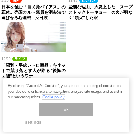
2/20
国内
11/16
ビジネス
日本を蝕む「自民党バイアス」の
些細な理由。大炎上した「スープ
正体。売国カルト議員を消去法で
ストックトーキョー」の火が難な
選ばせる心理戦、反日政…
く“鎮火”した訳
12/20
ライフ
「昭和・平成レトロ商品」をネッ
トで競り落とす人が陥る“後悔の
回避”というワナ
By clicking “Accept All Cookies”, you agree to the storing of cookies on
your device to enhance site navigation, analyze site usage, and assist in
our marketing efforts.
Coolie policy
ok
settings
ページ内の商標は全て商標権者に属します。無断転載を禁じます。 ©
まぐまぐ！