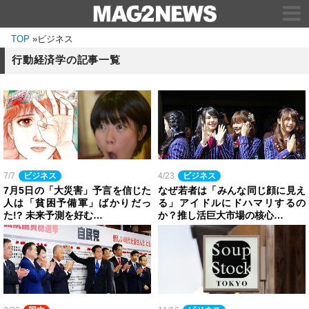
TOP
»
ビジネス
行動経済学の記事一覧
7/7
ビジネス
4/23
ビジネス
7月5日の「大災害」予言を信じた
なぜ若者は「みんな同じ顔に見え
人は「貧困予備軍」ばかりだっ
る」アイドルにドハマリするの
た!? 未来予測を好む…
か？推し活巨大市場の核心…