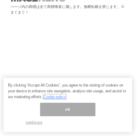
ページ内の商標は全て商標権者に属します。無断転載を禁じます。 ©
まぐまぐ！
By clicking “Accept All Cookies”, you agree to the storing of cookies on
your device to enhance site navigation, analyze site usage, and assist in
our marketing efforts.
Coolie policy
ok
settings