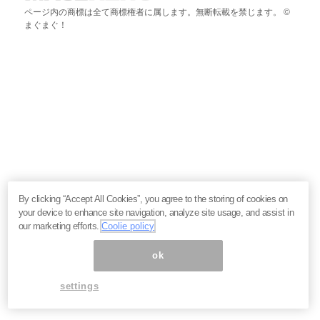
ページ内の商標は全て商標権者に属します。無断転載を禁じます。 ©
まぐまぐ！
By clicking “Accept All Cookies”, you agree to the storing of cookies on
your device to enhance site navigation, analyze site usage, and assist in
our marketing efforts.
Coolie policy
ok
settings