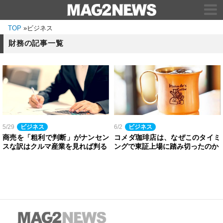
TOP
»
ビジネス
財務の記事一覧
5/29
ビジネス
6/2
ビジネス
商売を「粗利で判断」がナンセン
コメダ珈琲店は、なぜこのタイミ
スな訳はクルマ産業を見れば判る
ングで東証上場に踏み切ったのか