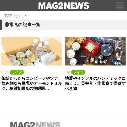
TOP
»
ライフ
非常食の記事一覧
6/13
ライフ
1/9
ライフ
缶詰だったらコンビーフやツナ、
地震やインフルのパンデミックに
飲み物なら豆乳やアーモンドミル
備えよ。災害別・非常食で備蓄す
ク。糖質制限食の提唱医…
べき物