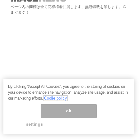
ページ内の商標は全て商標権者に属します。無断転載を禁じます。 ©
まぐまぐ！
By clicking “Accept All Cookies”, you agree to the storing of cookies on
your device to enhance site navigation, analyze site usage, and assist in
our marketing efforts.
Coolie policy
ok
settings