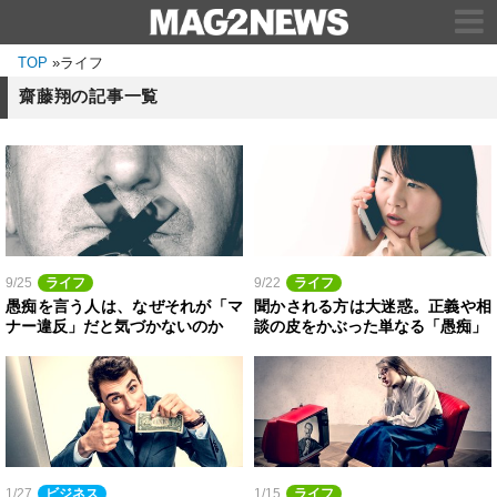
TOP
»
ライフ
齋藤翔の記事一覧
9/25
ライフ
9/22
ライフ
愚痴を言う人は、なぜそれが「マ
聞かされる方は大迷惑。正義や相
ナー違反」だと気づかないのか
談の皮をかぶった単なる「愚痴」
1/27
ビジネス
1/15
ライフ