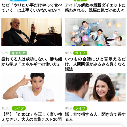
なぜ「やりたい事だけやって食べ
アイドル解散や最新ダイエットに
ていく」は上手くいかないのか？
惑わされる、洗脳に気づかぬ人々
9/29
キャリア
8/15
ライフ
疲れてる人は成功しない。勝ち組
いつもの会話にひと言添えるだ
から学ぶ「エネルギーの使い方」
け。人間関係がみるみる良くなる
話法
10/21
ライフ
8/19
ライフ
【問】「だめぽ」を正しく言い換
話し方で損する人、聞き方で得す
えなさい。大人の言葉テスト20問
る人