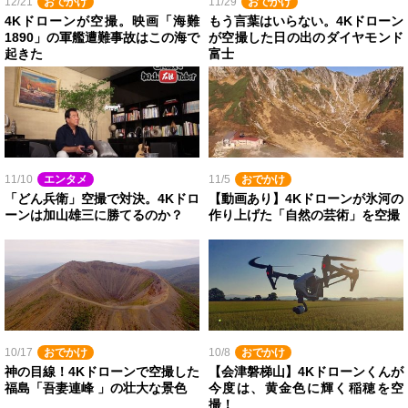
12/21
おでかけ
11/29
おでかけ
4Kドローンが空撮。映画「海難
もう言葉はいらない。4Kドローン
1890」の軍艦遭難事故はこの海で
が空撮した日の出のダイヤモンド
起きた
富士
11/10
エンタメ
11/5
おでかけ
「どん兵衛」空撮で対決。4Kドロ
【動画あり】4Kドローンが氷河の
ーンは加山雄三に勝てるのか？
作り上げた「自然の芸術」を空撮
10/17
おでかけ
10/8
おでかけ
神の目線！4Kドローンで空撮した
【会津磐梯山】4Kドローンくんが
福島「吾妻連峰 」の壮大な景色
今度は、黄金色に輝く稲穂を空
撮！