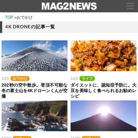
TOP
»
おでかけ
4K DRONEの記事一覧
1/15
おでかけ
1/15
ライフ
202秒の空中散歩。登頂不可能な
ダイエットに、認知症予防に。大
冬の富士山を4Kドローンくんが空
豆を美味しく食べられるお勧めレ
撮
シピ