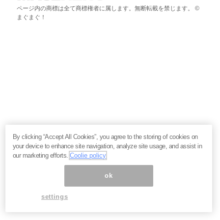
ページ内の商標は全て商標権者に属します。無断転載を禁じます。 ©
まぐまぐ！
By clicking “Accept All Cookies”, you agree to the storing of cookies on
your device to enhance site navigation, analyze site usage, and assist in
our marketing efforts.
Coolie policy
ok
settings