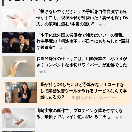
「探さないでください」の手紙を自作自演する卑
怯な手口も。現役探偵が見抜いた「妻子を探すDV
夫」の依頼に潜む“本当の狙い”
★ 2
「少子化は外国人労働者で補えばいい」の衝撃。
竹中平蔵の「構造改革」が日本にもたらした“深刻
な後遺症”
★ 1
お風呂掃除の仕上げには、山崎実業の「小回りが
きくコンパクトな水切りワイパー」が正解でした
★ 0
我が社もDXしたいけど予算がない！コードな
しで業務改善ツールを作れるサービスなんて本
当にあるの？
[PR]株式会社インターパーク
山崎実業の新作で、プロテインが飲みやすくな
る。最後までキレイに使い切れる工夫も
★ 0