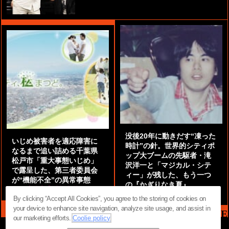
没後20年に動きだす“凍った
いじめ被害者を適応障害に
時計”の針。世界的シティポ
なるまで追い詰める千葉県
ップ大ブームの先駆者・滝
松戸市「重大事態いじめ」
沢洋一と「マジカル・シテ
で露呈した、第三者委員会
ィー」が残した、もう一つ
が“機能不全”の異常事態
の『かぎりなき夏』
by
阿部泰尚『伝説の探偵』
by
都鳥 流星
By clicking “Accept All Cookies”, you agree to the storing of cookies on
your device to enhance site navigation, analyze site usage, and assist in
MAG2 NEWS HEADLINE
our marketing efforts.
Coolie policy