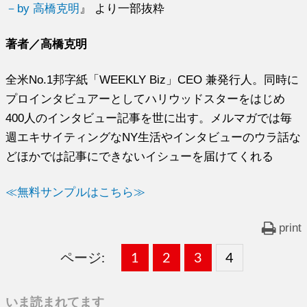
－by 高橋克明
』 より一部抜粋
著者／高橋克明
全米No.1邦字紙「WEEKLY Biz」CEO 兼発行人。同時に
プロインタビュアーとしてハリウッドスターをはじめ
400人のインタビュー記事を世に出す。メルマガでは毎
週エキサイティングなNY生活やインタビューのウラ話な
どほかでは記事にできないイシューを届けてくれる
≪無料サンプルはこちら≫
print
ページ:
固
1
固
2
,
固
3
,
固
4
,
定
定
定
定
いま読まれてます