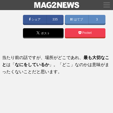
シェア
335
はてブ
3
Pocket
ポスト
当たり前の話ですが、場所がどこであれ、
最も大切なこ
と
は「
なにをしているか
」。「どこ」なのかは意味がま
ったくないことだと思います。