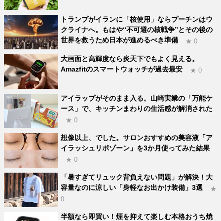
トランプがイランに「核使用」ならプーチンはウ
クライナへ。もはや“不可避の核戦争”とその後の
世界を救うため日本が進めるべき準備
★ 0
大画面と高輝度なら炎天下でもよく見える。
Amazfitのスマートウォッチが過去最安
★ 0
アイラップがそのまま入る。山崎実業の「万能ケ
ース」で、キッチンまわりの生活感が解消された
★ 0
想像以上、でした。サロンおすすめの美容液「ア
イラッシュリポゾーン」を3か月使ってみた結果
★ 0
「暑すぎてリュック背負えない問題」が解決！大
容量なのに涼しい「身軽なお出かけ装備」3選
★
0
半額なら即買い！煙を抑えて楽しむ本格おうち焼