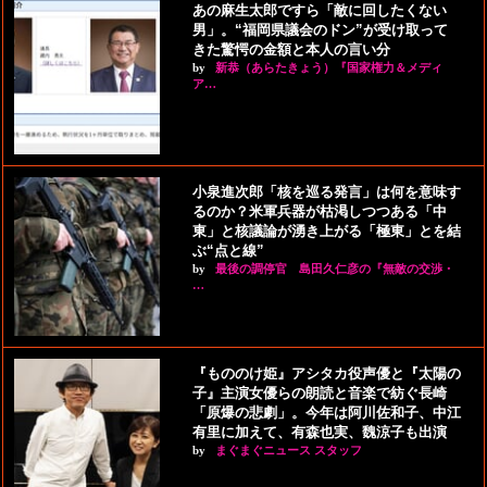
あの麻生太郎ですら「敵に回したくない
男」。“福岡県議会のドン”が受け取って
きた驚愕の金額と本人の言い分
by
新恭（あらたきょう）『国家権力＆メディ
ア…
小泉進次郎「核を巡る発言」は何を意味す
るのか？米軍兵器が枯渇しつつある「中
東」と核議論が湧き上がる「極東」とを結
ぶ“点と線”
by
最後の調停官 島田久仁彦の『無敵の交渉・
…
『もののけ姫』アシタカ役声優と『太陽の
子』主演女優らの朗読と音楽で紡ぐ長崎
「原爆の悲劇」。今年は阿川佐和子、中江
有里に加えて、有森也実、魏涼子も出演
by
まぐまぐニュース スタッフ