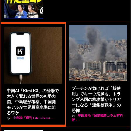
プーチンが負ければ「核使
中国AI「Kimi K3」の登場で
用」でキーウ消滅も。トラ
大きく変わる世界のAI勢力
ンプ米国の核攻撃がトリガ
図。中島聡が考察、中国発
ーになる「連鎖核戦争」の
モデルが世界最高水準に迫
恐怖
るワケ
by
津田慶治『国際戦略コラム有料
by
中島聡『週刊 Life is beaut…
版』