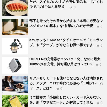
ただ、スイカのおいしさが身に染みる…【こぐれ
ひでこの｢ごはん日記｣】
★ 0
部下を持ったその日から始まる「本当に必要なマ
ネジメントの基本」を“営業のプロ”が伝授
★ 0
57%オフも！Amazonタイムセールで「ミニラン
プ」や「タープ」が今ならお買い得ですよ
★ 0
UGREENの充電器がコンパクト化、なのに最大
100Wで4台充電。持ち運び用はコレでOK
★ 0
リアルもリモートも使いこなせない人は淘汰され
る。アフターコロナ時代に必須の「二軸フレーム
ワーク」とは？
★ 0
ミニ財布の「小銭出しにくい・カード入らない」
を、新『ウサゼニーレ』が解決してくれた
★ 0