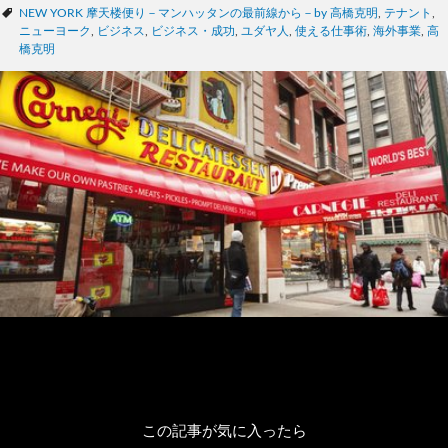
テ
タ
NEW YORK 摩天楼便り－マンハッタンの最前線から－by 高橋克明
,
テナント
,
ゴ
グ
ニューヨーク
,
ビジネス
,
ビジネス・成功
,
ユダヤ人
,
使える仕事術
,
海外事業
,
高
リ
橋克明
ー
この記事が気に入ったら