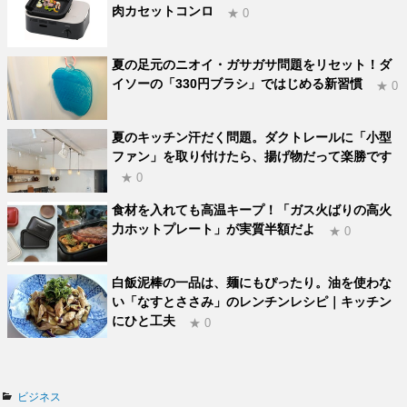
肉カセットコンロ
★ 0
夏の足元のニオイ・ガサガサ問題をリセット！ダ
イソーの「330円ブラシ」ではじめる新習慣
★ 0
夏のキッチン汗だく問題。ダクトレールに「小型
ファン」を取り付けたら、揚げ物だって楽勝です
★ 0
食材を入れても高温キープ！「ガス火ばりの高火
力ホットプレート」が実質半額だよ
★ 0
白飯泥棒の一品は、麺にもぴったり。油を使わな
い「なすとささみ」のレンチンレシピ｜キッチン
にひと工夫
★ 0
カ
ビジネス