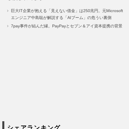
ペ
ペ
ペ
ペ
巨大IT企業が抱える「見えない借金」は250兆円。元Microsoft
ー
ー
ー
ー
エンジニア中島聡が解説する「AIブーム」の危うい裏側
ジ
ジ
ジ
ジ
7pay事件が結んだ縁。PayPayとセブン＆アイ資本提携の背景
シェアランキング