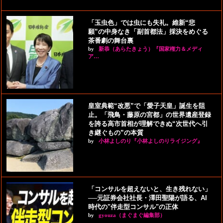
「玉虫色」では虫にも失礼。維新“悲
願”の中身なき「副首都法」採決をめぐる
茶番劇の舞台裏
by
新恭（あらたきょう）『国家権力＆メディ
ア…
皇室典範“改悪”で「愛子天皇」誕生を阻
止。「飛鳥・藤原の宮都」の世界遺産登録
を誇る高市首相が理解できぬ“次世代へ引
き継ぐもの”の本質
by
小林よしのり『小林よしのりライジング』
「コンサルを超えないと、生き残れない」
──元証券会社社長・澤田聖陽が語る、AI
時代の"伴走型コンサル"の正体
by
gyouza（まぐまぐ編集部）